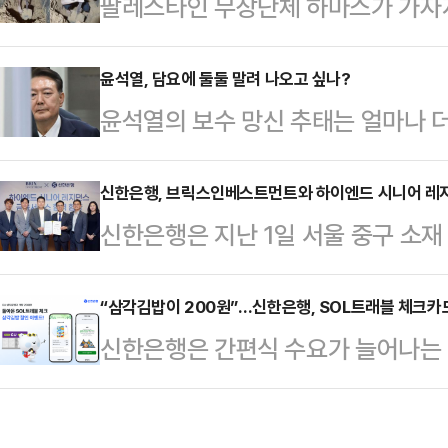
팔레스타인 무장단체 하마스가 가자
다가 당일 우연히 마주쳐 실랑이를 벌
한 모습을 연이어 공개하고 있다. 영
행을 한…
있다"고 말한다.2일(현지시간) 타임
윤석열, 담요에 둘둘 말려 나오고 싶나?
윤석열의 보수 망신 추태는 얼마나 
속 인질은 2023년 10월7일 하마
래의 민주당은 아마 이걸 노리며 즐
된 에비아타르 다비드(24)이다.다
집행하지 않고 속옷 입고 버티는 꼴
신한은행, 브릭스인베스트먼트와 하이엔드 시니어 레
가자지구 한 지하터널에서 삽질을 한다.
신한은행은 지난 1일 서울 중구 소
는 것이다.강제 조치보다는 이런 모습
시"라며 "오늘은 뭘 먹을 수 있을지 
먼트(대표이사 홍지협)와 ‘하이엔드
가 이런 저질 인물이고 보수란 사람들
었고 …
약’을 체결했다고 3일 전했다.이번 
“삼각김밥이 200원”…신한은행, SOL트래블 체크카
고 보여 줄 수 있으니 얼마나 수지맞
신한은행은 간편식 수요가 늘어나는 
고객의 다양한 금융 수요에 대응하
욕적인 별명에 어울리는 기상천외한 
CU편의점과 함께 ‘돌아온 SOL트래
금융솔루션을 제공하기 위해 마련됐
자가, 이런 말 하…
다고 1일 전했다.이번 이벤트는 CU
동에 최고급 시니어 레지던스 ‘소요한