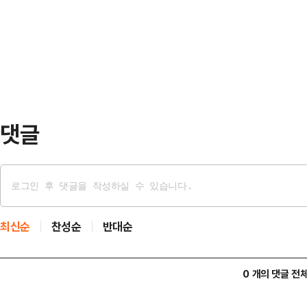
SOL트래블 체크카드’로 결제하고 ‘
에서 최상급 수준의 시설과 서비스로
우 1개당 200원에 구매할 수 있는 
김밥이 200원”…신한은행, SOL트
당 총 2회, 1일 1회이며 1회 결제 
트래블 체크카드’는 누적 발급 230
돌…
댓글
최신순
찬성순
반대순
0 개의 댓글 전