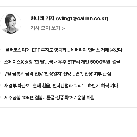
원나래 기자 (wiing1@dailian.co.kr)
기사 모아 보기 >
'롤러코스피'에 ETF 투자도 양극화…레버리지·인버스 거래 몰렸다
스페이스X 상장 '한 달'…국내 우주 ETF서 개인 5000억원 '썰물'
7월 금통위 금리 인상 '만장일치' 전망…연속 인상 여부 관심
재경부 차관보 "현재 환율, 펀더멘털과 괴리"…하반기 하락 기대
제주공항 105편 결항…돌풍·강풍특보로 운항 차질