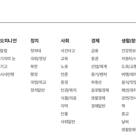
오피니언
정치
사회
경제
생활/문
칼럼
청와대
사건사고
금융
건강정보
기자의 눈
국회/정당
교육
증권
자동차/
기고
북한
노동
산업/재계
도로/교
시사만평
행정
언론
중기/벤처
여행/레
국방/외교
환경
부동산
음식/맛
정치일반
인권/복지
글로벌경제
패션/뷰
식품/의료
생활경제
공연/전
지역
경제일반
책
인물
종교
사회일반
날씨
생활문화