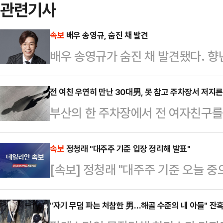
관련기사
속보
배우 송영규, 숨진 채 발견
배우 송영규가 숨진 채 발견됐다. 향
규가 사망한 사실을 확인해 조사 중
구의 차량 안에서 발견된 것으로 전
전 여친 우연히 만난 30대男, 못 참고 주차장서 저지른
부산의 한 주차장에서 전 여자친구를
경찰에 신고한 것으로 알려졌다.앞서 
받고 있다.2일 부산 해운대경찰서는 
주 상태로 용인시 기흥구에서 자택이
속 입건해 조사하고 있다고 밝혔다.A
속보
정청래 "대주주 기준 입장 정리해 발표"
(도로교통법 위반)로 검찰에 불구속 
[속보] 정청래 "대주주 기준 오늘 중
물 주차장에서 전 여자친구였던 20대
드라마들에 비상이 걸리고 연극에서
전치 6주의 상처를 입힌 것으로 전해
다보스 병원장례식장 …
"자기 무덤 파는 처참한 男…해골 수준의 내 아들" 잔
단을 받는 것으로 알려졌다.경찰에 