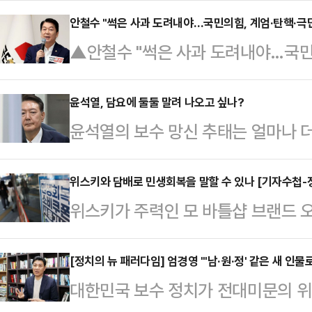
중앙통신은 4일 '자멸을 앞당기는 일
안철수 "썩은 사과 도려내야…국민의힘, 계엄·탄핵·극단만
▲안철수 "썩은 사과 도려내야…국민
에서 최근 일본이 공개한 사거리 10
민의힘 당대표 후보가 "사과의 썩은
대해 "결코 그 누구의 '위협'을 억제
한다"며 "우리가 소생할 수 있는 좁지
윤석열, 담요에 둘둘 말려 나오고 싶나?
권'의 야망을 실현하기 위한 일본의
윤석열의 보수 망신 추태는 얼마나 
했다.안철수 후보는 3일 서울 여의
은 "지금 일본은 '국가안전보장전략',
래의 민주당은 아마 이걸 노리며 즐
자 비전대회에서 "혹자는 말한다. 이
른 군사력 증…
집행하지 않고 속옷 입고 버티는 꼴
위스키와 담배로 민생회복을 말할 수 있나 [기자수첩-
물으며 이같이 밝혔다.그는 "사과 궤
위스키가 주력인 모 바틀샵 브랜드 
는 것이다.강제 조치보다는 이런 모습
과가 살아나나. 오히려 나머지 사과들
처입니다'란 공지가 잊을만하면 올라
가 이런 저질 인물이고 보수란 사람들
엄, 탄핵,…
복권판매점 앞을 지날 때도 '민생회
[정치의 뉴 패러다임] 엄경영 "'남·원·정' 같은 새 인
고 보여 줄 수 있으니 얼마나 수지맞
대한민국 보수 정치가 전대미문의 위기
안내 문구가 시선을 고정시킨다.정부
욕적인 별명에 어울리는 기상천외한 