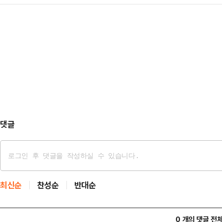
비상계엄 선포와 4·4 탄핵 인용 그
내수시장의 소비 진작'이라고 설명하
자가, 이런 말 하…
보수라는 우리나라 정치의 한 축이 
효과보다는 기호 품목 혹은 감정 위
연 우리나라 보수 정치는 다시 살아날
것이 사실이다.실제 편의점들에서 
러다임으로 시대정신을 충족시켜야 할
통한 주류와 담배 매출 확…
안은 1999~2008년 국회 보좌관으로
서 청와대 행정관으로 근무하며 현
디오피니…
댓글
최신순
찬성순
반대순
0 개의 댓글 전