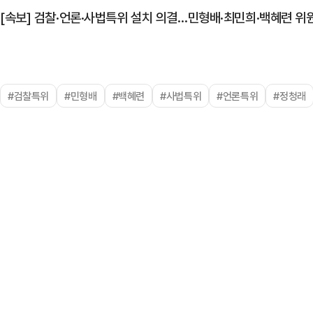
[속보] 검찰·언론·사법특위 설치 의결…민형배·최민희·백혜련 위
#검찰특위
#민형배
#백혜련
#사법특위
#언론특위
#정청래