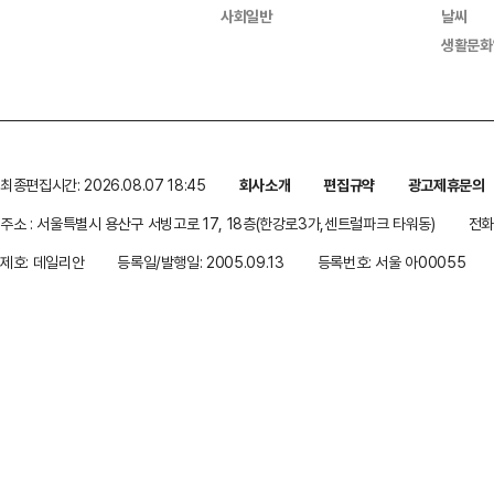
사회일반
날씨
생활문화
최종편집시간: 2026.08.07 18:45
회사소개
편집규약
광고제휴문의
주소 : 서울특별시 용산구 서빙고로 17, 18층(한강로3가,센트럴파크 타워동)
전화 
제호: 데일리안
등록일/발행일: 2005.09.13
등록번호: 서울 아00055