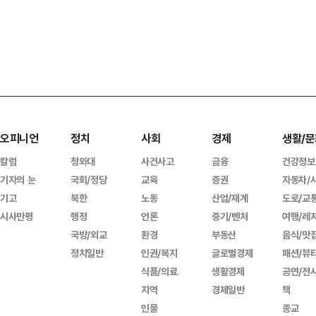
오피니언
정치
사회
경제
생활/문
칼럼
청와대
사건사고
금융
건강정보
기자의 눈
국회/정당
교육
증권
자동차/
기고
북한
노동
산업/재계
도로/교
시사만평
행정
언론
중기/벤처
여행/레
국방/외교
환경
부동산
음식/맛
정치일반
인권/복지
글로벌경제
패션/뷰
식품/의료
생활경제
공연/전
지역
경제일반
책
인물
종교