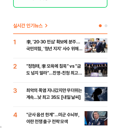
실시간 인기뉴스
1
6
李, '20·30 민심' 확보에 분주…
美 
국민의힘, '청년 지지' 사수 위해
질…
李 견제 사활
2
7
"정청래, 李 모욕에 침묵" vs "금
서울
도 넘지 말라"…친명-친청 최고위
쓸이
원 후보, 제주서 격돌
3
8
최악의 폭염 지나갔지만 무더위는
李, 
계속…낮 최고 35도 [내일 날씨]
타?
라"
4
9
"군사 옵션 한계"…미군 수뇌부,
경찰
이란 전쟁 출구 전략 모색
수사