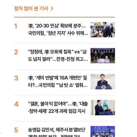
정치 많이 본 기사
1
李, '20·30 민심' 확보에 분주…
국민의힘, '청년 지지' 사수 위해
李 견제 사활
2
"정청래, 李 모욕에 침묵" vs "금
도 넘지 말라"…친명-친청 최고위
원 후보, 제주서 격돌
3
李, '개미 반발'에 'ISA 개편안' 질
타?…국민의힘 "'남 탓 쇼' 멈춰
라"
4
"결혼, 불이익 없어야"…李, '대출
·청약·세제' 22개 과제 점검 지시
5
송영길·김민석, 제주서 분열보단
1