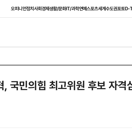
오피니언
정치
사회
경제
생활/문화
IT/과학
연예
스포츠
세계
수도권
포토
D-
혁, 국민의힘 최고위원 후보 자격