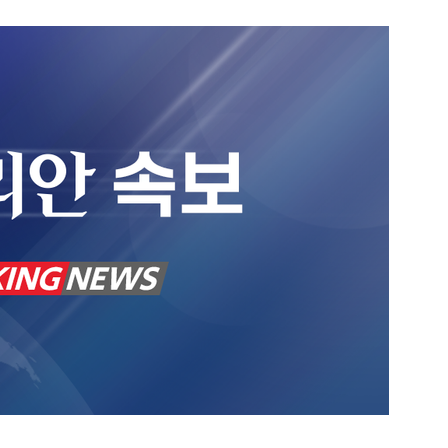
1
"숙련된 모습" 통영 60대女 
제로 갈 가능성 있나…범인의 
2
신동엽의 ‘농담’으로 드러난 
‘대중적 편견’ [이슈]
3
‘탄약 고갈 보도’에 격노한 트
색출하라”
4
"정청래, 李 모욕에 침묵" vs 
말라"…친명-친청 최고위원 후
격돌
5
강원 동해안 '물폭탄'…도로 침
고립