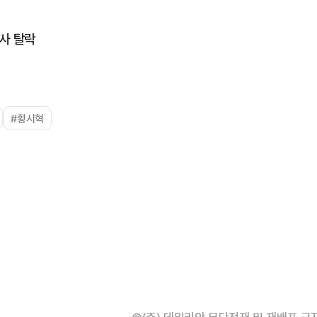
사 탈락
#황시혁