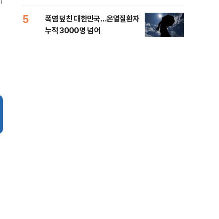
지
5
10
폭염 덮친 대한민국…온열질환자
고수
누적 3000명 넘어
27