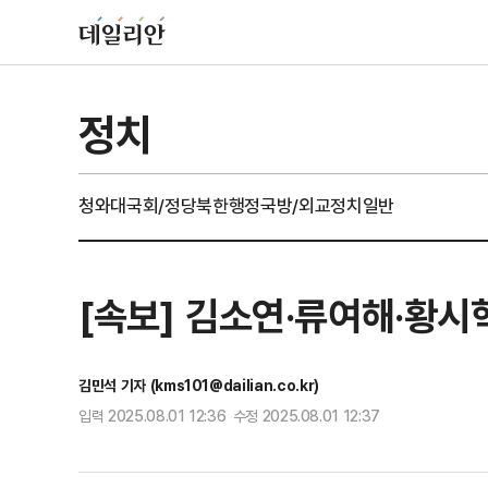
정치
청와대
국회/정당
북한
행정
국방/외교
정치일반
[속보] 김소연·류여해·황시
김민석 기자 (kms101@dailian.co.kr)
입력 2025.08.01 12:36 수정 2025.08.01 12:37