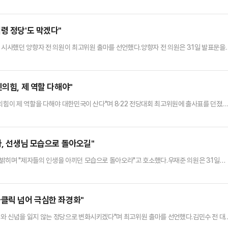
 등 뒤에서 화살을 날리는 게 혁신이라는 아름다운 단어로 포장돼 당내 분열의 불쏘시개
코 통합할 수 없다. 뭉치지 않고 싸우면 필패라는 사실은 초등학생들도 알고 있다"며 "동시
수 없다는 점도 분명하다"고 언급했다.또한 "스스로 변할 의지…
령 정당'도 막겠다"
를 시사했던 양향자 전 의원이 최고위원 출마를 선언했다.양향자 전 의원은 31일 발표문을
았다"며 "국민의힘 분당을 막기 위해 최고위원으로 출마한다"고 밝혔다.양 전 의원은 "혁
 최고위원 선거에는 극우로 불리는 후보들이 대거 포진했다"고 바라봤다.이어 "이대로는
 당규로는 반(反)혁신 최고위원들이 당대표를 끌어내리고 지도부를…
의힘, 제 역할 다해야"
의힘이 제 역할을 다해야 대한민국이 산다"며 8·22 전당대회 최고위원에 출사표를 던졌다
장에서 민주당과 이재명 정권과 싸우다가 고심 끝에 이번 전당대회에서 최고위원 출마 결
포퓰리즘 민주당 이재명 정권이 등장하여 법치주의의 근간이 흔들리고 반(反)기업정책으로 기
도 못하고 있다"며 "이재명 정권의 비판과 합리적 견제는 커녕 내…
자, 선생님 모습으로 돌아오길"
밝히며 "제자들의 인생을 아끼던 모습으로 돌아오라"고 호소했다.우재준 의원은 31일
성향으로 분류되는 한국사 강사 전 씨에 대해 "(당내에) 전한길 씨의 방향에 편승하려는 
"극우라는 것은 (윤석열 전 대통령의) 비상계엄을 긍정하는지로 달라진다고 본다. 많은 분
 전 씨가 있다. 상당 부분 설득될 수 있는 사람도 있을 것이…
좌클릭 넘어 극심한 좌경화"
와 신념을 잃지 않는 정당으로 변화시키겠다"며 최고위원 출마를 선언했다.김민수 전 대
자회견을 열어 "대한민국의 지속 가능한 성장과 국민의 행복을 간절하게 염원하며 국민의