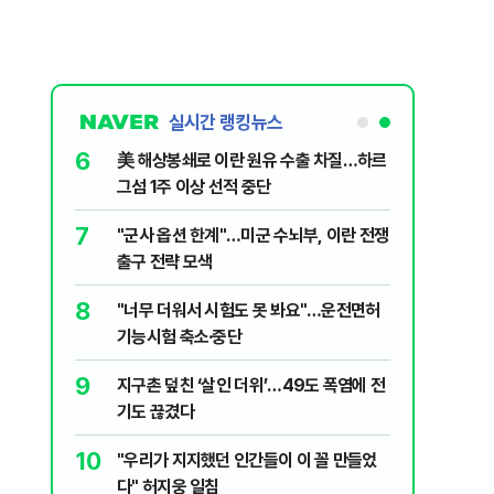
실시간 랭킹뉴스
6
살인사건, 미
美 해상봉쇄로 이란 원유 수출 차질…하르
실체는?
그섬 1주 이상 선적 중단
7
대학로에 대한
"군사 옵션 한계"…미군 수뇌부, 이란 전쟁
출구 전략 모색
8
럼프 “유출자
"너무 더워서 시험도 못 봐요"…운전면허
기능시험 축소·중단
9
"금도 넘지
지구촌 덮친 ‘살인 더위’…49도 폭염에 전
보, 제주서
기도 끊겼다
10
수·피서객
"우리가 지지했던 인간들이 이 꼴 만들었
다" 허지웅 일침