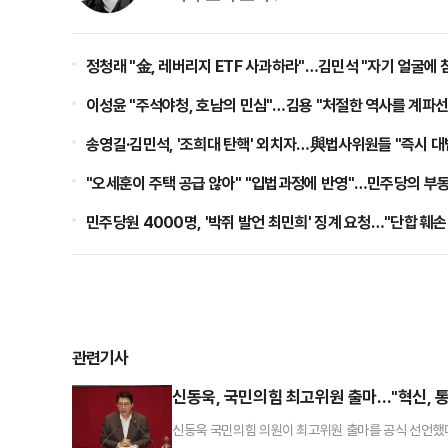
정청래 "金, 레버리지 ETF 사과하라"…김민석 "자기 얼굴에 
이성윤 "주석야청, 호남의 민심"…김용 "처절한 역사를 계파
송영길·김민석, '조희대 탄핵' 외치자…與법사위원들 "즉시 
"오세훈이 주택 공급 않아" "입법과정에 반영"…민주당의 부
민주당원 4000명, '박쥐 발언 최민희' 징계 요청…"단합 훼
관련기사
신동욱, 국민의힘 최고위원 출마…"혁신, 
신동욱 국민의힘 의원이 최고위원 출마를 공식 선언했다