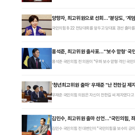
일 국회에서 기자회견을 열어 "전쟁터로 나가는 동지의
되고 있다"며 이같이 말했다.이어 "그런 혁신으로는 결
에 반성과 성찰을 통한 처절한 내부 혁신 없이 통합할 
양향자, 최고위원으로 선회…"분당도, '계엄
국민의힘 8·22 전당대회를 앞두고 당대표 경선 출마
통해 "당의 위기를 극복할 전당대회가 더 큰 위기를 맞
당대표의 당선을 전망하는 언론이 점점 적어지고 있고,
혁신 당대표가 선출돼도 허수아비일 뿐"이라며 "현재
홍석준, 최고위원 출사표…"'보수 맏형' 국민
홍석준 국민의힘 전 의원이 "우파 보수 맏형 격인 국민
홍석준 전 의원은 31일 출마선언문에서 "방송에서 현
을 하게 됐다"고 밝혔다.홍 전 의원은 "좌파 독재 
업이 떠나가고 경제가 후퇴하는데도 우리는 아무런 역할
'청년최고위원 출마' 우재준 "난 전한길 제
우재준 국민의힘 의원은 자신이 전한길 씨 제자였다고 
8·22 전당대회 청년최고위원 선거에 출마하면서 극단 
도도 있다고 보인다. 적절하지 않다"며 비판했다.그는 
들이 그것을 긍정하진 않는다"며 "(비상계엄을 긍정하는)
김민수, 최고위원 출마 선언…"국민의힘, 
김민수 국민의힘 전 대변인이 "국민의힘을 보수의 긍지
변인은 31일 국회 소통관에서 최고위원 출마 선언 기