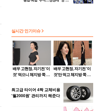
'통합·화합' 부각…정청래 "당 공
가
격해 놓고 뻔뻔해"
신
.
심
시
힘