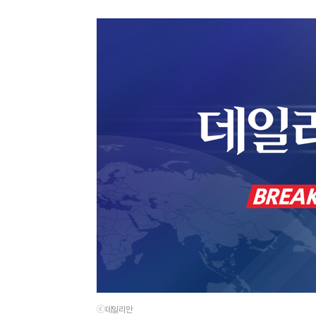
ⓒ데일리안