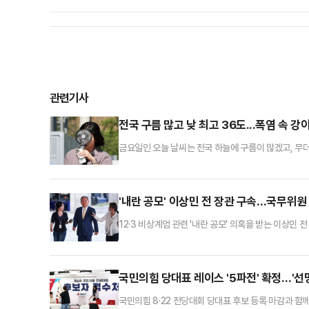
관련기사
전국 구름 많고 낮 최고 36도...폭염 속 강
금요일인 오늘 날씨는 전국 하늘에 구름이 많겠고, 무
오부터 오후 6시까지 강원 북부 산지에는 소나기가 내
리가 급격히 짧아지고 도로가 미끄러운 곳이 있겠다.아침
은 서울 27도, 인천 26도, 수원 26도, 춘천 25도, 강릉
'내란 공모' 이상민 전 장관 구속…국무위원
12·3 비상계엄 관련 '내란 공모' 의혹을 받는 이상
영장전담 부장판사는 이 전 장관의 구속 전 피의자 심
의 염려가 있다"며 이날 영장을 발부했다.김용현 전 
조은석 내란 특별검사팀은 이 전 장관에 내란 중요임무 
국민의힘 당대표 레이스 '5파전' 확정…'선
국민의힘 8·22 전당대회 당대표 후보 등록 마감과 함께