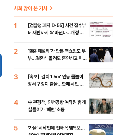
사회 많이 본 기사
1
[검찰청 폐지 D-55] 사건 접수부
터 재판까지 싹 바뀐다…개정 형
소법, 무엇이 달라지나
2
'결혼 페널티'가 만든 역쇼윈도 부
부…결혼식 올려도 혼인신고 미룬
다 [Now 2.30]
3
[속보] '길이 1.5m' 안동 물놀이
장서 구렁이 출몰…한때 시민 대
피 소동
4
中 관광객, 인천공항 여직원 휴게
실 들어가 '배변' 소동
5
‘가을’ 시작인데 전국 폭염특보…