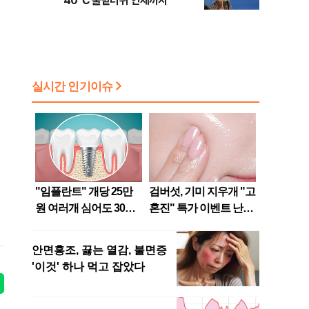
40℃ 불볕더위 언제까지