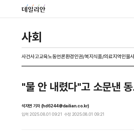
사회
사건사고
교육
노동
언론
환경
인권/복지
식품/의료
지역
인물
"물 안 내렸다"고 소문낸 
석지연 기자 (hd6244@dailian.co.kr)
입력 2025.08.01 09:21 수정 2025.08.01 09:21