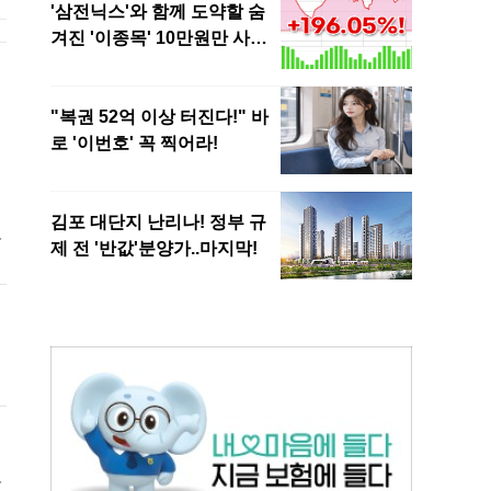
정
거
온
욱
멸
로