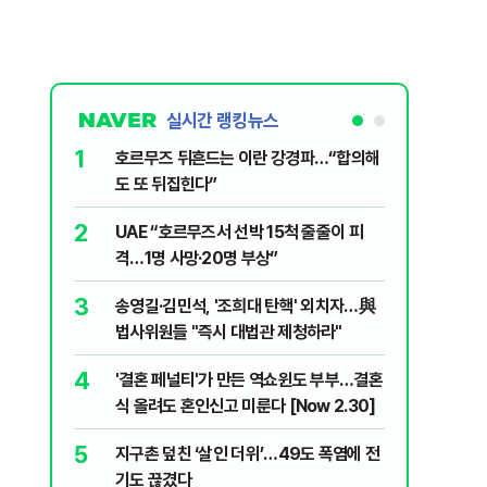
실시간 랭킹뉴스
1
6
호르무즈 뒤흔드는 이란 강경파…“합의해
AI '쌀'
도 또 뒤집힌다”
7
국민의힘 
2
UAE “호르무즈서 선박 15척 줄줄이 피
당내서는
격…1명 사망·20명 부상”
8
'9년 연속
3
송영길·김민석, '조희대 탄핵' 외치자…與
정기선 [재
법사위원들 "즉시 대법관 제청하라"
9
이란 최고
4
'결혼 페널티'가 만든 역쇼윈도 부부…결혼
도 이상하
식 올려도 혼인신고 미룬다 [Now 2.30]
10
'당원주권
5
지구촌 덮친 ‘살인 더위’…49도 폭염에 전
민주당 전
기도 끊겼다