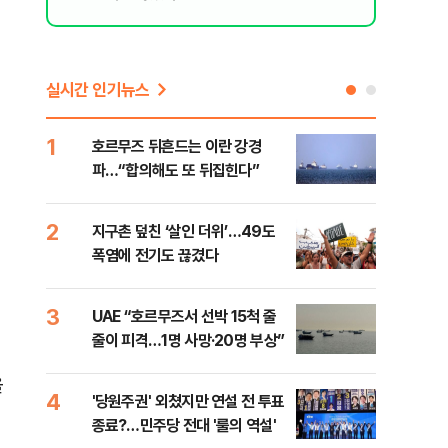
실시간 인기뉴스
1
6
호르무즈 뒤흔드는 이란 강경
AI 
파…“합의해도 또 뒤집힌다”
'혈관
2
7
지구촌 덮친 ‘살인 더위’…49도
[검
폭염에 전기도 끊겼다
터 
소법
3
8
UAE “호르무즈서 선박 15척 줄
'9
줄이 피격…1명 사망·20명 부상”
배력
을
4
9
'당원주권' 외쳤지만 연설 전 투표
스코
종료?…민주당 전대 '룰의 역설'
업 