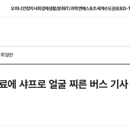
오피니언
정치
사회
경제
생활/문화
IT/과학
연예
스포츠
세계
수도권
포토
D-
사회일반
동료에 샤프로 얼굴 찌른 버스 기사