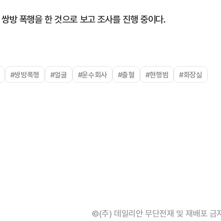
쌍방 폭행을 한 것으로 보고 조사를 진행 중이다.
#쌍방폭행
#얼굴
#운수회사
#출혈
#현행범
#화장실
©(주) 데일리안 무단전재 및 재배포 금