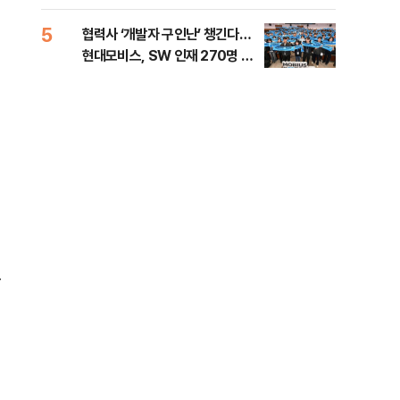
5
10
협력사 ‘개발자 구인난’ 챙긴다…
이란
현대모비스, SW 인재 270명 육
호르
성
로