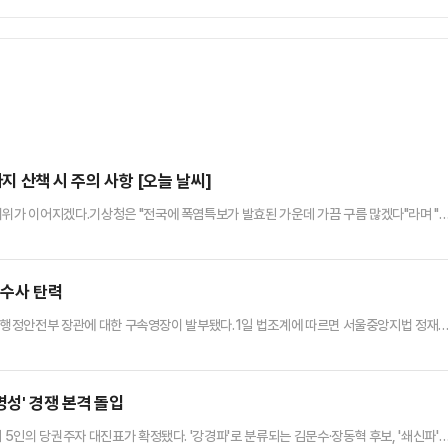
아지 산책 시 주의 사항 [오늘 날씨]
더위가 이어지겠다.기상청은 "전국에 폭염특보가 발효된 가운데 가끔 구름 많겠다"라며 "
릴 전망이다"고 예보했다.예상 강수량은 5~20mm다. 소나기가 내리는 지역에서는 가시
 최저기온은 23~27도, 낮 최고기온은 30~36도로 예보됐다.주요 지역 아침 최저기
 25도, 청주 26도, 대전 25도, 전주 25도,…
 수사 탄력
민 전 행정안전부 장관에 대한 구속영장이 발부됐다.1일 법조계에 따르면 서울중앙지법 정재
문(영장실질심사)을 진행한 뒤 "죄를 범하였다고 인정할 만한 상당한 이유가 있고 증거 인
국방부 장관에 이어 비상계엄 사태와 관련해 구속된 윤석열 정부 두 번째 국무위원이다.앞서
종사, 직권남용, 위증 등 혐의로 구속영장을 청구했다.이…
명성' 경쟁 본격 돌입
 5인의 당권주자 대진표가 확정됐다. '강경파'로 분류되는 김문수·장동혁 후보, '쇄신파'