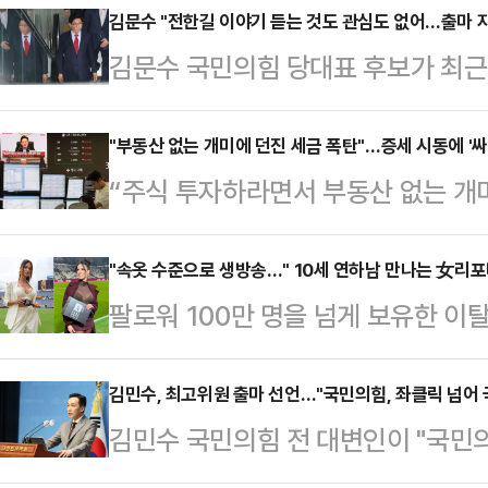
김문수 "전한길 이야기 듣는 것도 관심도 없어…출마 
김문수 국민의힘 당대표 후보가 최근
쏟아내는 것과 관련해 "(전 씨에 대
많지 않다"고 딱 잘라 말했다.김문수
"부동산 없는 개미에 던진 세금 폭탄"…증세 시동에 '싸
“주식 투자하라면서 부동산 없는 개
발표 직후 기자들과 만나 전 씨가 '
산에서 주식시장으로 머니무브(자금
파 출당 여부를 묻겠단 데 대해 "금
야 하지 않나”세제 원복과 증세에 
"속옷 수준으로 생방송…" 10세 연하남 만나는 女리
람이 무슨 말을 한다고 (언론이 집중
팔로워 100만 명을 넘게 보유한 
게 만들고 있다. 무엇보다 국내 증
다.김 후보는 "지금 '전한길 대회'를
나의 과한 노출 의상이 화제의 중심에
이재명 대통령이 약속한 증시 부양 기조
에 따르면 엘레오노라 인카르도나는 
김민수, 최고위원 출마 선언…"국민의힘, 좌클릭 넘어 
행하고 있다는 지적이다.기획재정부
김민수 국민의힘 전 대변인이 "국민
스타디움에서 열린 PSG와 바이에른
‘2025년 세제 개편안’을 확정했다
정당으로 변화시키겠다"며 최고위원
착용했다.공개된 사진에 따르면 인