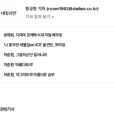
방규현 기자 (room1992@dailian.co.kr)
기사 모아 보기 >
권채원, 다이아 은채에서 뮤지컬 배우로
'나 혼자만 레벨업on ICE' 출연진, 파이팅
차준환, 그림자군단 일어나라
차준환 '아름다워라'
차준환, 이그리트와 아름다운 승부
관련기사