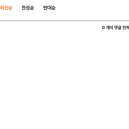
최신순
찬성순
반대순
0 개의 댓글 전