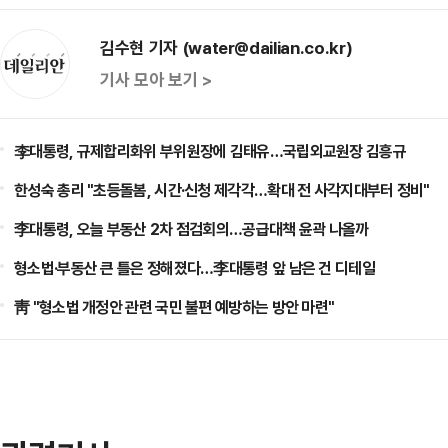
김수현 기자 (water@dailian.co.kr)
기사 모아 보기 >
李대통령, 규제합리화위 부위원장에 김태유…국립외교원장 김흥규
한성숙 총리 "초등돌봄, 시간·신청 제각각…확대 전 사각지대부터 정비"
李대통령, 오늘 부동산 2차 점검회의…공급대책 윤곽 나올까
형소법·부동산 큰 틀은 정해졌다…李대통령 앞 남은 건 디테일
靑 "형소법 개정안 관련 국민 불편 예방하는 방안 마련"