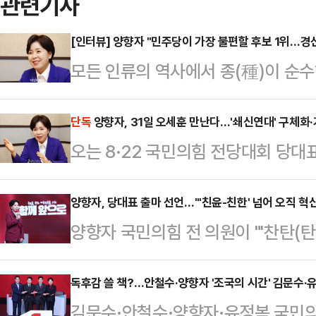
관련기사
[인터뷰] 양향자 "민주당이 가장 불편할 후보 1위…
모든 인류의 역사에서 종(種)이 순수
원의 탈당과 국민의당 창당으로 위
쇄신과 혁신이 급선무였다. 이미 당내
단독
양향자, 31일 오세훈 만난다…'쇄신연대' 구체화
오는 8·22 국민의힘 전당대회 당대
뤄진 상태였지만 '정권 교체'를 위해
31일 전당대회 당대표 후보등록 직
장 어려웠던 시기, 영입 인재 1호로
쇄신파를 중심으로 당의 강성 우경화
양향자, 당대표 출마 선언…"'친윤-친한' 넘어 오직 혁
의원이다. 고졸 출신의 여성으로 삼
양향자 국민의힘 전 의원이 "'찬탄(탄
가운데, '쇄신연대' 구성원들이 점
는 2016년 당시 '민주당의 정체성
열) 대 친한(한동훈)'을 넘어 오직 혁
관측이 나온다.29일 정치권 관계자는 
에 시달렸다…
대표 출마를 공식화했다.양향자 전 
독후감 쓸 책?…안철수·양향자 '조국의 시간' 김문수·유
울시청에서 오후 4시 30분 차담을 
김문수·안철수·양향자·유정복 국민의힘
표 출마 기자회견을 열어 "양향자의 