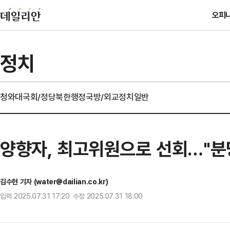
오피
정치
청와대
국회/정당
북한
행정
국방/외교
정치일반
양향자, 최고위원으로 선회…"분당
김수현 기자 (water@dailian.co.kr)
입력 2025.07.31 17:20 수정 2025.07.31 18:00