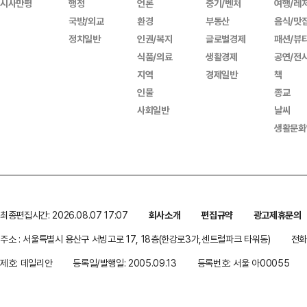
시사만평
행정
언론
중기/벤처
여행/레
국방/외교
환경
부동산
음식/맛
정치일반
인권/복지
글로벌경제
패션/뷰
식품/의료
생활경제
공연/전
지역
경제일반
책
인물
종교
사회일반
날씨
생활문화
최종편집시간: 2026.08.07 17:07
회사소개
편집규약
광고제휴문의
주소 : 서울특별시 용산구 서빙고로 17, 18층(한강로3가,센트럴파크 타워동)
전화 
제호: 데일리안
등록일/발행일: 2005.09.13
등록번호: 서울 아00055