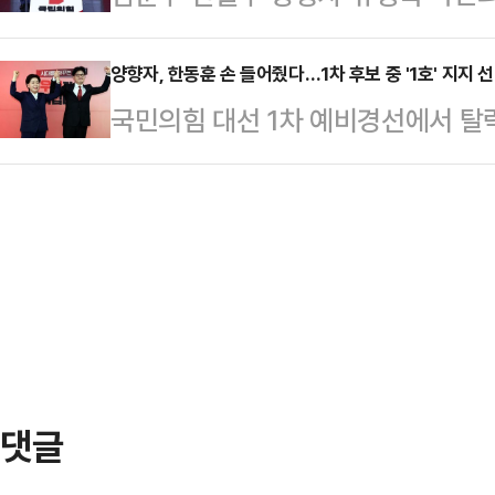
의힘 전당대회 구도를 놓고 친윤(친윤
'문재인의 운명' 중 한 가지만 골라
"국민의힘을 국민이 바라는 보수정당
길) 대 비…
냐는 질문에, 안철수·양향자 후보는 
양향자, 한동훈 손 들어줬다…1차 후보 중 '1호' 지지 
사랑 받는 전국정당으로 돌려놓겠다"
국민의힘 대선 1차 예비경선에서 탈
'문재인의 운명'을 택했다.국민의힘은
유능하고 강한 국민의힘으로 만들겠다
식적으로 지지하겠다고 선언했다. 1
에서 1차 경선 A조 김문수·안철수·
바꾸겠…
로 2차 예비경선 진출 후보를 향한 
국의 시간'과 '문재인의 운명' 가운
의원은 23일 서울 여의도에 위치한
스게임을 진행했다.먼저 답변자로 나선
을 열어 "한동훈 후보와 함께 미래로
(전…
보는 지난해 국민의힘 비대위원장과
제안했고, 이번 대선 경선 후보 중에
다.이어 세 가지 대의…
댓글