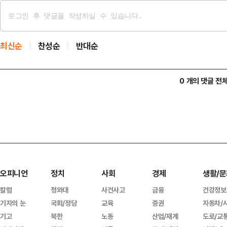
최신순
찬성순
반대순
0 개의 댓글 전
오피니언
정치
사회
경제
생활/문
칼럼
청와대
사건사고
금융
건강정보
기자의 눈
국회/정당
교육
증권
자동차/
기고
북한
노동
산업/재계
도로/교