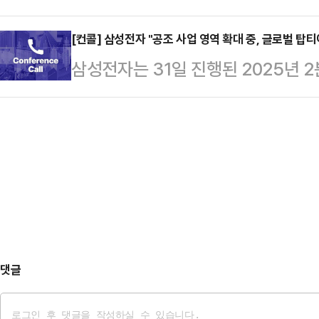
다.정청래 더불어민주당 당대표 후보
파 출당 여부를 묻겠단 데 대해 "금
등의 조건으로 무…
계 최강대국이자 한미동맹의 당사국
[컨콜] 삼성전자 "공조 사업 영역 확대 중, 글로벌 탑
람이 무슨 말을 한다고 (언론이 집중
삼성전자는 31일 진행된 2025년 
힘든 외교협상이었으리라 생각한다"며
다.김 후보는 "지금 '전한길 대회'를
난방공조 시장은 약 1800억불 규모
와 비교해보건데 선방을 했고, 상
어컨 사업을 북미에서 확대 중"이라
만하다고 평가한다"고 말했다.정 후
하고 에너지 절감 운영비 최적화에 
"피말리는 외교협상전에서 시시각각 
벌 탑티어 공조사업자로 거듭날 것"
고하셨을 대통령께 감사드린다"고…
댓글