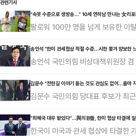
관련기사
"속옷 수준으로 생방송…" 10세 연하남 만나는 女리
팔로워 100만 명을 넘게 보유한 
나의 과한 노출 의상이 화제의 중심에
에 따르면 엘레오노라 인카르도나는 
송언석 "한미 관세협상 적절 수준…시한 쫓겨 양보한 
송언석 국민의힘 비상대책위원장 겸
스타디움에서 열린 PSG와 바이에른
해 "한미 FTA가 15%로 합의된 점
착용했다.공개된 사진에 따르면 인
율로 적절한 수준이라고 생각한다"고
김문수 "전한길 이야기 듣는 것도 관심도 없어…출마 
트와 브라톱 차림(사진 왼쪽)으로 중
김문수 국민의힘 당대표 후보가 최근
전 국회에서 열린 비상대책위회의에서
셜미디어(SNS)에 공유돼 화제를 모
쏟아내는 것과 관련해 "(전 씨에 대
대 정의선 회장 등 민간 외교관들의
태의 상의 차림은 과하…
많지 않다"고 딱 잘라 말했다.김문수
"최혜국 대우 받았다"…與의원들, 한미 협상 타결에 
이 말했다.앞서 한미 양국은 이날 
한국이 미국과 관세 협상에 타결한 
발표 직후 기자들과 만나 전 씨가 '
15%로 낮추고, 한국이 미국에 35