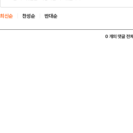
최신순
찬성순
반대순
0 개의 댓글 전