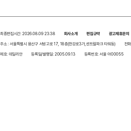
최종편집시간: 2026.08.09 23:38
회사소개
편집규약
광고제휴문의
주소 : 서울특별시 용산구 서빙고로 17, 18층(한강로3가,센트럴파크 타워동)
전화 
제호: 데일리안
등록일/발행일: 2005.09.13
등록번호: 서울 아00055