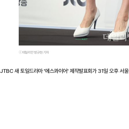
ⓒ데일리안 방규현 기자
JTBC 새 토일드라마 '에스콰이어' 제작발표회가 31일 오후 서