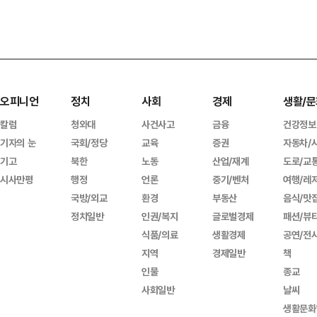
오피니언
정치
사회
경제
생활/문
칼럼
청와대
사건사고
금융
건강정보
기자의 눈
국회/정당
교육
증권
자동차/
기고
북한
노동
산업/재계
도로/교
시사만평
행정
언론
중기/벤처
여행/레
국방/외교
환경
부동산
음식/맛
정치일반
인권/복지
글로벌경제
패션/뷰
식품/의료
생활경제
공연/전
지역
경제일반
책
인물
종교
사회일반
날씨
생활문화