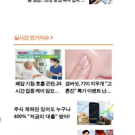
봄 점검…현장 중심 복지 협력 강
화
이
교