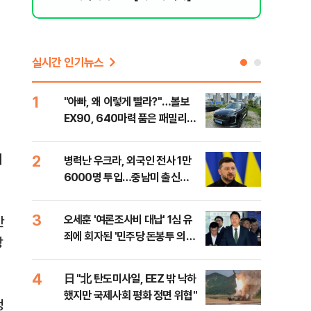
실시간 인기뉴스
1
6
"아빠, 왜 이렇게 빨라?"…볼보
"삼
EX90, 640마력 품은 패밀리카
中창
[시승기]
시
2
7
병력난 우크라, 외국인 전사 1만
보완
6000명 투입…중남미 출신
은 
40%
3
8
오세훈 '여론조사비 대납' 1심 유
[데
반
죄에 회자된 '민주당 돈봉투 의
회 
상
혹'…왜?
대통
나,
4
9
日 "北 탄도미사일, EEZ 밖 낙하
'경
이닉
했지만 국제사회 평화 정면 위협"
조준
점화
정