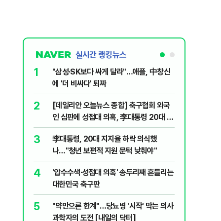
혁
실시간 랭킹뉴스
1
6
"삼성·SK보다 싸게 달라"…애플, 中창신
오세훈 '
에 '더 비싸다' 퇴짜
된 '민주
2
7
[데일리안 오늘뉴스 종합] 축구협회 외국
지진에 
인 심판에 성접대 의혹, 李대통령 20대 지
日 여성..
지율 하락 의식했나, 삼전닉스 올인은 금
3
8
李대통령, 20대 지지율 하락 의식했
보완수사
물, SK하이닉스 프리마켓 시초가 논란 재
나…"청년 보편적 지원 문턱 낮춰야"
몫됐나
점화, 김민석 "과반 승리 가능성 99%" 등
4
9
'압수수색·성접대 의혹' 송두리째 흔들리는
레버리지 
대한민국 축구판
지수로 
5
10
"약만으론 한계"…당뇨병 '시작' 막는 의사
"솟구친 
과학자의 도전 [내일의 닥터]
유공장 화