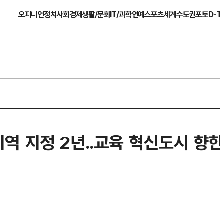
오피니언
정치
사회
경제
생활/문화
IT/과학
연예
스포츠
세계
수도권
포토
D-
역 지정 2년..교육 혁신도시 향