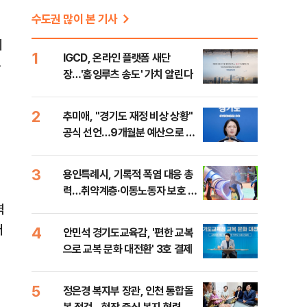
수도권 많이 본 기사
지
1
IGCD, 온라인 플랫폼 새단
문
장…'홈잉루츠 송도' 가치 알린다
2
추미애, "경기도 재정 비상 상황"
공식 선언…9개월분 예산으로 민
생사업 중단
3
용인특례시, 기록적 폭염 대응 총
력…취약계층·이동노동자 보호 강
화
역
써
4
안민석 경기도교육감, '편한 교복
으로 교복 문화 대전환' 3호 결제
5
제
정은경 복지부 장관, 인천 통합돌