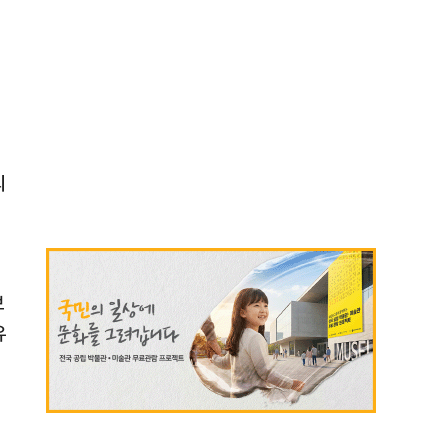
의
보
유