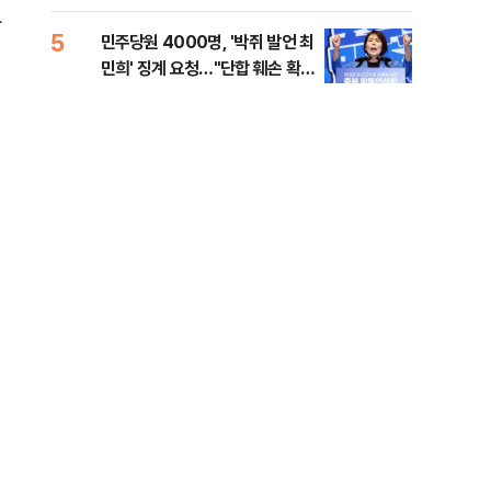
금폭
99
바
5
10
민주당원 4000명, '박쥐 발언 최
美,
민희' 징계 요청…"단합 훼손 확인
협에
해야"
전
-