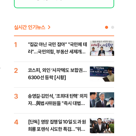
실시간 인기뉴스
1
6
"집값 아닌 국민 잡아" "국민에 테
유용
러"…국민의힘, 부동산 세제개편
규탄
안 맹폭
36
는
2
7
코스피, 외인 ‘사자’에도 보합권…
“정
6300선 등락 [시황]
대사
3
8
송영길·김민석, '조희대 탄핵' 외치
[단
자…與법사위원들 "즉시 대법관
1%
제청하라"
4
9
[단독] 영장 집행일 10일 도과 원
국힘
희룡 포렌식 시도한 특검…"위법
수·