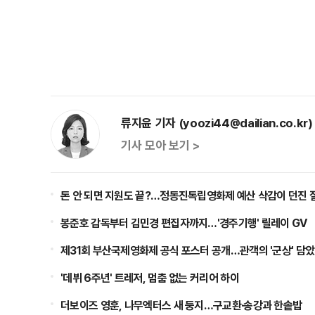
류지윤 기자 (yoozi44@dailian.co.kr)
기사 모아 보기 >
돈 안 되면 지원도 끝?…정동진독립영화제 예산 삭감이 던진 
봉준호 감독부터 김민경 편집자까지…'경주기행' 릴레이 GV
제31회 부산국제영화제 공식 포스터 공개…관객의 '군상' 담
'데뷔 6주년' 트레저, 멈춤 없는 커리어 하이
더보이즈 영훈, 나무엑터스 새 둥지…구교환·송강과 한솥밥