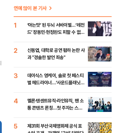
연예 많이 본 기사
1
‘아는맛’ 된 두뇌 서바이벌…‘레전
드’ 장동민·현정완도 피할 수 없는
과제 [방송 뷰]
2
신동엽, 대학로 공연 폄하 논란 사
과 "경솔한 발언 죄송"
지
3
데이식스 영케이, 솔로 첫 페스티
벌 헤드라이너…‘사운드플래닛
2026’ 합류
4
멜론·텐센트뮤직·라인뮤직, 팬 소
통 콘텐츠 론칭…첫 주자는 스트
레이 키즈
5
제31회 부산국제영화제 공식 포