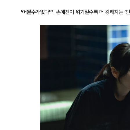
'어쩔수가없다'의 손예진이 위기일수록 더 강해지는 ‘만수