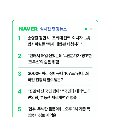
실시간 랭킹뉴스
1
6
송영길·김민석, '조희대 탄핵' 외치자…與
변경신고
법사위원들 "즉시 대법관 제청하라"
종 전환 여
2
7
"편해서 매일 신었는데"...전문가가 경고한
폭염에 아
'크록스'의 숨은 위험
다?…'기
3
8
3000원짜리 장바구니 'K굿즈' 됐다...외
"아빠, 
국인 관광객 필수템은?
640마력
4
9
"집값 아닌 국민 잡아" "국민에 테러"…국
송영길, 
민의힘, 부동산 세제개편안 맹폭
히려 이인
5
10
'입추' 무색한 찜통더위...오후 1시 기준 폭
“정부 믿
염중대경보 지역은
양도세 혜