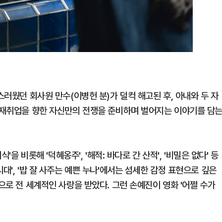
스러웠던 회사원 만수(이병헌 분)가 덜컥 해고된 후, 아내와 두 자
, 재취업을 향한 자신만의 전쟁을 준비하며 벌어지는 이야기를 담
'을 비롯해 '덕혜옹주', '해적: 바다로 간 산적', '비밀은 없다' 등
대', '밥 잘 사주는 예쁜 누나'에서는 섬세한 감정 표현으로 깊은
으로 전 세계적인 사랑을 받았다. 그런 손예진이 영화 '어쩔 수가