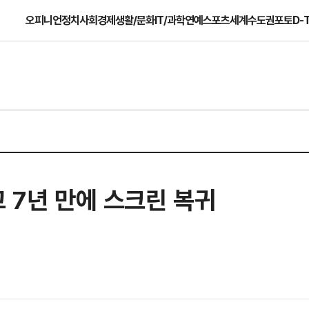
오피니언
정치
사회
경제
생활/문화
IT/과학
연예
스포츠
세계
수도권
포토
D-
고 7년 만에 스크린 복귀