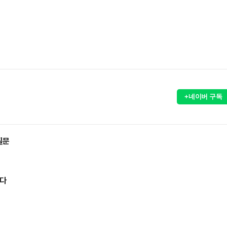
+네이버 구독
질문
았다