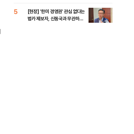
증거 수집" 지적
5
10
[현장] '한미 경영권' 관심 없다는
수술
법카 제보자, 신동국과 무관하다
국이
지만...
의 
미