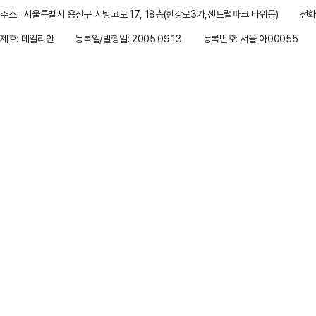
주소 : 서울특별시 용산구 서빙고로 17, 18층(한강로3가,센트럴파크 타워동)
전화 
제호: 데일리안
등록일/발행일: 2005.09.13
등록번호: 서울 아00055