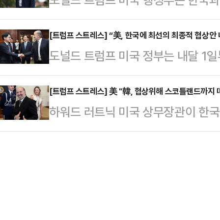
셜미디어(SNS) 트루스소셜을 통해
것"이라고 밝혔다.AP통신에 따르면
로 많은 무역을 하지 않았다”며 “왜
턴DC 백악관에서 ‘한국과의 관세 
[트럼프 스트레스] “美, 한국에 최선의 최종적 협상안
서 아마 가장 놓을 것이다”라고 비
도널드 트럼프 미국 정부는 내달 1
“내일 끝나지는 않을 것”이라고 말
터 군사장비의 대부분을 구매해 왔으
무역협상과 관련, 한국에 ‘최선’의 
지고 있으며 우리가 의도한 대로”라며
육을 멈추길 원하는 시…
것으로 29일(현지시간) 알려졌다. 
[트럼프 스트레스] 美 "韓, 협상위해 스코틀랜드까지 
매우 강력하고 부유한 미국이 돼야 
하워드 러트닉 미국 상무장관이 한국
지 않은 만큼 한국과 미국 간 무역협
질문을 이해하고 한국과의 관세 협상
스코틀랜드에 찾아왔다고 밝혔다.폭스
트저널(WSJ)에 따르면 하워드 러트
대해 말했는지…
지시간) 인터뷰를 통해 “한국 정부 
자에게 트럼프 대통령에게 최종적인 
그리어 미 무역대표부(USTR) 대표
와야 한다”며 “관세 협상과 관련해
행기를 타고 날아왔다. 그들이 얼마
올려달라”고 촉…
다”고 말했다.앞서 김정관 산업통상