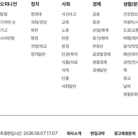
오피니언
정치
사회
경제
생활/문
칼럼
청와대
사건사고
금융
건강정보
기자의 눈
국회/정당
교육
증권
자동차/
기고
북한
노동
산업/재계
도로/교
시사만평
행정
언론
중기/벤처
여행/레
국방/외교
환경
부동산
음식/맛
정치일반
인권/복지
글로벌경제
패션/뷰
식품/의료
생활경제
공연/전
지역
경제일반
책
인물
종교
사회일반
날씨
생활문화
최종편집시간: 2026.08.07 17:07
회사소개
편집규약
광고제휴문의