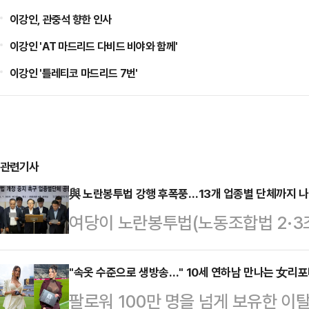
이강인, 관중석 향한 인사
이강인 'AT 마드리드 다비드 비야와 함께'
이강인 '틀레티코 마드리드 7번'
관련기사
與 노란봉투법 강행 후폭풍…13개 업종별 단체까지 
여당이 노란봉투법(노동조합법 2·3조
반발이 거세지고 있다. 경제계의 의
란봉투법을 여당이 그대로 추진하면서
"속옷 수준으로 생방송…" 10세 연하남 만나는 女리
팔로워 100만 명을 넘게 보유한 
은 개정안이 원·하청 간 산업생태계