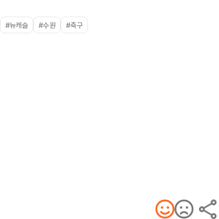
#뉴캐슬
#수원
#축구