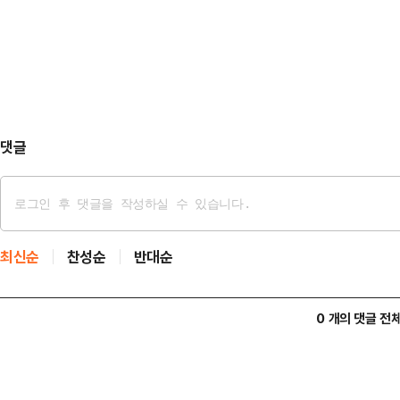
발표한 직후 실적 실망감에 주가가
3조1173억원, 영업이익은 1021
매출은 늘었고, 영업이익도 흑자 전
장 예상치 대…
댓글
최신순
찬성순
반대순
0 개의 댓글 전