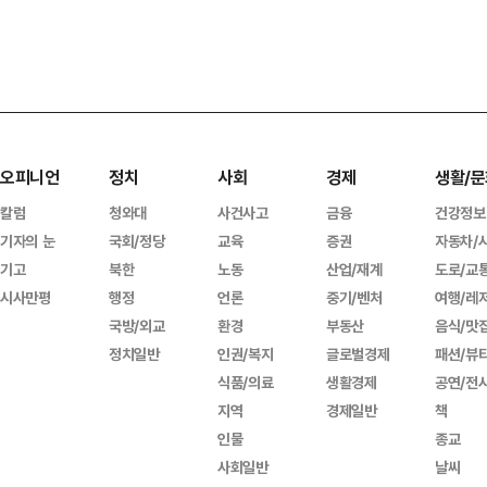
오피니언
정치
사회
경제
생활/문
칼럼
청와대
사건사고
금융
건강정보
기자의 눈
국회/정당
교육
증권
자동차/
기고
북한
노동
산업/재계
도로/교
시사만평
행정
언론
중기/벤처
여행/레
국방/외교
환경
부동산
음식/맛
정치일반
인권/복지
글로벌경제
패션/뷰
식품/의료
생활경제
공연/전
지역
경제일반
책
인물
종교
사회일반
날씨