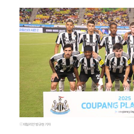
ⓒ데일리안 방규현 기자