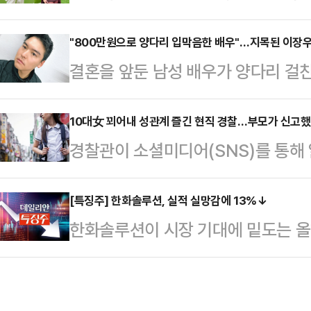
나의 과한 노출 의상이 화제의 중심에
게 훼손할 수 있다고 경고하며 개정
에 따르면 엘레오노라 인카르도나는 
"800만원으로 양다리 입막음한 배우"…지목된 이장우
총)와 한국자동차모빌리티산업협회,
결혼을 앞둔 남성 배우가 양다리 걸
스타디움에서 열린 PSG와 바이에른
회 등 주요 업종별 단체들은 30일
의 당사자로 지목된 이장우가 직접 
착용했다.공개된 사진에 따르면 인
을 열고 '노동조합법 개정 중지 …
SNS에 "ㅇㅈㅇ 저 아니에요. 전화 
10대女 꾀어내 성관계 즐긴 현직 경찰…부모가 신고
트와 브라톱 차림(사진 왼쪽)으로 중
경찰관이 소셜미디어(SNS)를 통해
다.최근 한 직장인 커뮤니티에는 "전
셜미디어(SNS)에 공유돼 화제를 모
긴급 체포됐다.30일 충북경찰청은 
다"라는 폭로글이 게재됐다.글 작성자
태의 상의 차림은 과하…
의제강간)로 충주경찰서 소속 A경장
[특징주] 한화솔루션, 실적 실망감에 13%↓
로 예능 나와서 새 여자친구랑 결혼 
한화솔루션이 시장 기대에 밑도는 올해
충주의 한 모텔에서 10대 B양과 성관
거라고 사전 위로금 명목으로 800만
락세를 보이고 있다.한국거래소에 따르
모의 신고를 받고 수사에 착수, 이튿
이어 "무슨 …
에서 한화솔루션은 전 거래일보다 13
위해제하고 조만간 징계 수위를 결정
다. 장중 한때 3만3000원까지 내