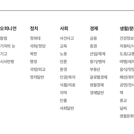
오피니언
정치
사회
경제
생활/문
칼럼
청와대
사건사고
금융
건강정보
기자의 눈
국회/정당
교육
증권
자동차/
기고
북한
노동
산업/재계
도로/교
시사만평
행정
언론
중기/벤처
여행/레
국방/외교
환경
부동산
음식/맛
정치일반
인권/복지
글로벌경제
패션/뷰
식품/의료
생활경제
공연/전
지역
경제일반
책
인물
종교
사회일반
날씨
생활문화