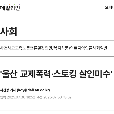
오피
사회
사건사고
교육
노동
언론
환경
인권/복지
식품/의료
지역
인물
사회일반
'울산 교제폭력·스토킹 살인미수'
허찬영 기자 (hcy@dailian.co.kr)
입력 2025.07.30 18:52 수정 2025.07.30 18:52