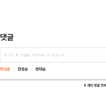
해 시와 수의계약을 맺은 한 지역 조
사담당관실은 경찰 …
계에 의한 공무집행방해 등)을 확인
은 압수수색 현장에 있던 A씨가 직원
포착했고, 이후 …
댓글
최신순
찬성순
반대순
0 개의 댓글 전