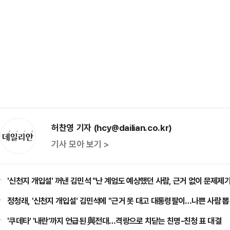
허찬영 기자 (hcy@dailian.co.kr)
기사 모아 보기 >
'신천지 개입설' 꺼낸 김민석 "난 계엄도 예상했던 사람, 근거 없이 문제제
정청래, '신천지 개입설' 김민석에 "근거 못 대고 대통령팔이…나쁜 사람 뽑
'쿠데타' '내란'까지 언급된 與전대…격랑으로 치닫는 친명-친청 표 대결