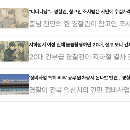
24시간여 만에 경찰에 붙잡혔다.3
미성년자를 성폭행한 혐의(미성년자
인 혐의로 A(20대)씨를 대전 중구
"냐냐냐냥"…경찰관, 참고인 조사받은 시민에 수십차
CCTV로 영상 순찰을 하던 공무원과
충남 천안의 한 경찰관이 참고인 조사
낮 12시8분쯤 대전 서구 괴정동 주거
관제센터로부터 해당 내용을 공유 받
민에게 수십차례 장난 전화를 건 사
기를 휘둘러 살해한 혐의를 받는다.범
다.경찰은 피해자가 …
경찰에 따르면 충남 천안서북경찰서는
지하철서 여성 신체 불법촬영하던 20대, 잡고 보니 
신고했고 B씨는 병원으로 옮겨졌지만
20대 간부급 경찰관이 지하철 열차
하고 감찰 조사 중이다.A경위는 지난 
득한 유기물을 토대로 이들이 헤어진
촬영하다 현장에서 붙잡혔다.29일
화로 시민 B씨에게 스무차례 장난 
날 B씨 주거…
는 성폭력범죄의 처벌 등에 관한 특례
'정비사업 특혜 의혹' 공무원 차량서 돈다발 발견…경찰
B씨에게 전화를 걸어 "냐냐냐냐 냐냥
경찰이 전북 익산시의 간판 정비사업
기 성남 모 경찰서 소속 20대 A경위
내뱉고 일방적으로 전화를 끊는 행동
가운데 그의 차에서 돈다발이 나와 
일 오후 11시쯤 수서역 부근을 달리
가 걸려 온 …
찰청 등에 따르면 경찰은 지난 28일
은편에 있던 여성의 신체 부위를 촬
무원(5급) A씨를 긴급체포했다.당
를 받고 출동한 경찰은 A경위를 현