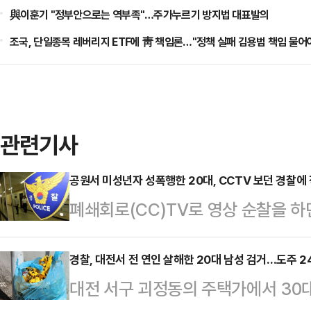
與이훈기 "정부안으로는 역부족"…주가누르기 방지법 대표발의
조국, 단일종목 레버리지 ETF에 靑 책임론…"정책 실패 김용범 책임 물어
관련기사
공원서 미성년자 성폭행한 20대, CCTV 보던 경찰에
폐쇄회로(CC)TV로 영상 순찰을 하
성년자를 성폭행한 20대 남성을 발
광진경찰서는 공공장소에서 미성년자를
경찰, 대전서 전 연인 살해한 20대 남성 검거…도주 
대전 서구 괴정동의 주택가에서 30
조사 중이다.A씨는 지난 24일 새벽