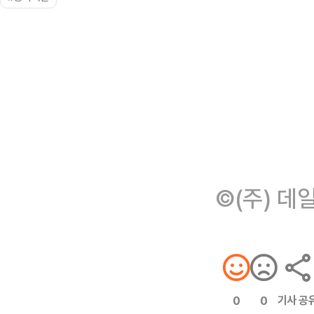
©(주) 데
기사 공
0
0