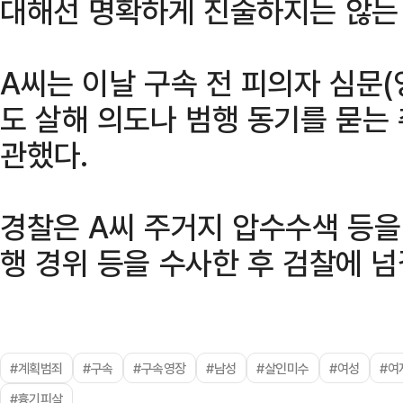
대해선 명확하게 진술하지는 않는
A씨는 이날 구속 전 피의자 심문
도 살해 의도나 범행 동기를 묻는
관했다.
경찰은 A씨 주거지 압수수색 등을
행 경위 등을 수사한 후 검찰에 넘
#계획범죄
#구속
#구속영장
#남성
#살인미수
#여성
#여
#흉기피살