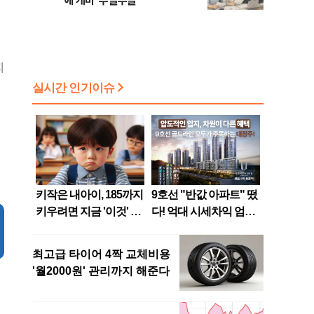
에 개미 '부글부글'
지