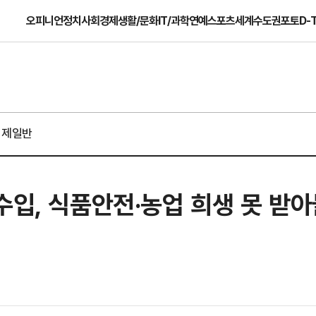
오피니언
정치
사회
경제
생활/문화
IT/과학
연예
스포츠
세계
수도권
포토
D-
경제일반
수입, 식품안전·농업 희생 못 받아