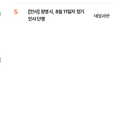
람, 의원 최초 논산훈련소 2박3일
'입소'
5
10
[인사] 광명시, 8월 11일자 정기
SK
부
인사 단행
당…
세