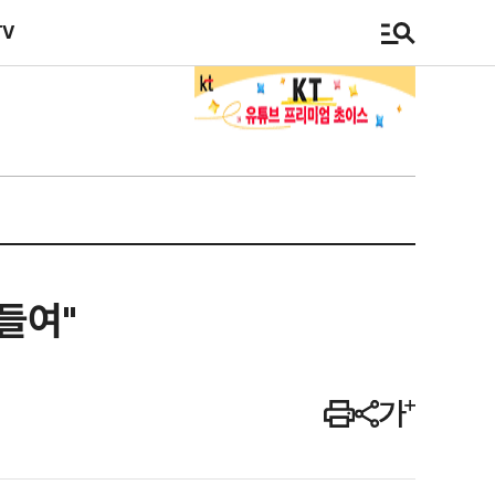
TV
들여"