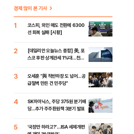
경제 많이 본 기사
1
코스피, 외인 매도 전환에 6300
선 회복 실패 [시황]
미
2
[데일리안 오늘뉴스 종합] 美, 포
스코 후판 상계관세 1%대…천하
람, 의원 최초 논산훈련소 2박3일
'입소'
3
오세훈 "與 적반하장 도 넘어…공
급절벽 만든 건 민주당"
4
SK하이닉스, 주당 375원 분기배
당…추가 주주환원책 3분기 발표
5
'국장만 하라고?'…ISA 세제개편