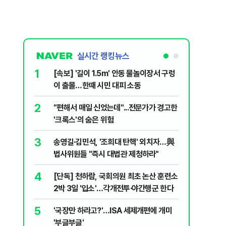
실시간 랭킹뉴스
1
6
[속보] '길이 1.5m' 안동 물놀이장서 구렁
'7번째 
이 출몰…한때 시민 대피 소동
한투·한화 
2
7
"편해서 매일 신었는데"...전문가가 경고한
李대통령,
'크록스'의 숨은 위험
의…"과감
3
8
송영길·김민석, '조희대 탄핵' 외치자…與
박지원이 
법사위원들 "즉시 대법관 제청하라"
함께한 김
4
9
[단독] 천하람, 국회의원 최초 논산 훈련소
정청래 "
2박 3일 '입소'…각개전투·야간행군 한다
민석 "자
5
10
'국장만 하라고?'…ISA 세제개편에 개미
[데일리 
'부글부글'
민...홈