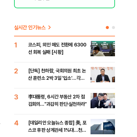
실시간 인기뉴스
1
6
코스피, 외인 매도 전환에 6300
'눈
선 회복 실패 [시황]
시간
2
7
[단독] 천하람, 국회의원 최초 논
'국
산 훈련소 2박 3일 '입소'…각개
에 
전투·야간행군 한다
3
8
李대통령, 6시간 부동산 2차 점
[내
검회의…"과감히 판단·실천하라"
나기
4
9
[데일리안 오늘뉴스 종합] 美, 포
"동
하
스코 후판 상계관세 1%대…천하
내"