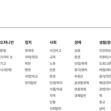
오피니언
정치
사회
경제
생활/문
칼럼
청와대
사건사고
금융
건강정보
기자의 눈
국회/정당
교육
증권
자동차/
기고
북한
노동
산업/재계
도로/교
시사만평
행정
언론
중기/벤처
여행/레
국방/외교
환경
부동산
음식/맛
정치일반
인권/복지
글로벌경제
패션/뷰
식품/의료
생활경제
공연/전
지역
경제일반
책
인물
종교
사회일반
날씨