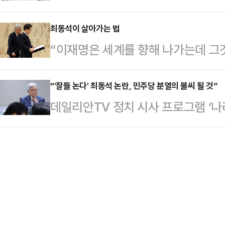
일하기를 희망한다는 조사 결과가 나
가거나 해안가에 접근하지 마라”며 
태의 상의 차림은 과하…
2차 베이비부머가 본격 은퇴 시기에
최동석이 살아가는 법
고했다.일본 정부 또한 해당 지역 
“이재명은 세계를 향해 나가는데 그
가를 놓고 사회적 논쟁이 가열되고 있
관저에 정보연락실을 설치했다. 총
당하는 꼴이었다. 그런데 시민의 힘
자는 주장과 정년 후 재고용하는 계
서 피해 상황에 대한 정…
이 돼야 하고 이제 우리 국가도 민족 
“'잘들 논다' 최동석 논란, 민주당 분열의 불씨 될 것”
게 맞서고 있다.노동계, 정년 65세
데일리안TV 정치 시사 프로그램 ‘나
4, 19, 유튜브 <스픽스>).최동
현행 60세에서 65세로 상향 조정할
최동석 인사혁신처장 임명 논란을 집
이 한 말이다. 그는 “이재명은 천재
2033…
국민의힘 대변인이 패널로 출연해 최
주당’이라는 것은 민주당을 민주화시
판을 쏟아냈다.이준우 대변인은 “최
이 적은 탓이겠지만 무슨 뜻인지를 
든 사람들에게 거의 난사하듯 막말을 
런 구…
의 축복’, ‘하늘이 내려준 사람’이
적”이라고 지적했다. 이어 “이런 인