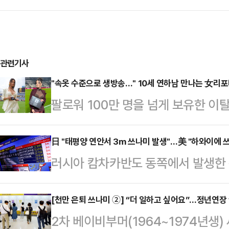
관련기사
"속옷 수준으로 생방송…" 10세 연하남 만나는 女리
팔로워 100만 명을 넘게 보유한 
나의 과한 노출 의상이 화제의 중심에
에 따르면 엘레오노라 인카르도나는 
日 "태평양 연안서 3m 쓰나미 발생"…美 "하와이에 
러시아 캄차카반도 동쪽에서 발생한 
스타디움에서 열린 PSG와 바이에른
3m 높이의 쓰나미가 발생했다.일본 
착용했다.공개된 사진에 따르면 인
은 30일 오전 10시쯤 훗카이도에
[천만 은퇴 쓰나미 ②] “더 일하고 싶어요”…정년연장 
트와 브라톱 차림(사진 왼쪽)으로 중
2차 베이비부머(1964~1974년생)
미가 일어났다고 밝혔다. 일 기상청
셜미디어(SNS)에 공유돼 화제를 모