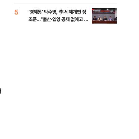
대통령 20대 지지율 하락 의식했
나, 삼전닉스 올인은 금물, SK하
5
10
'경제통' 박수영, 李 세제개편 정
"솟
이닉스 프리마켓 시초가 논란 재
조준…"출산·입양 공제 없애고 세
양주
점화, 김민석 "과반 승리 가능성
금폭탄"
99%" 등
터