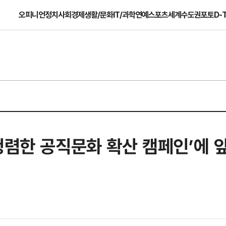
오피니언
정치
사회
경제
생활/문화
IT/과학
연예
스포츠
세계
수도권
포토
D-
청렴한 공직문화 확산 캠페인’에 