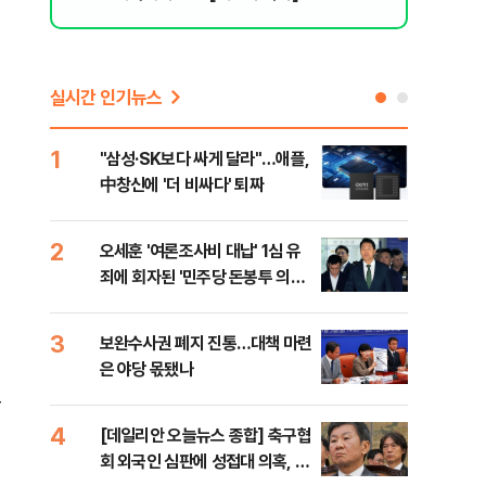
실시간 인기뉴스
1
6
"삼성·SK보다 싸게 달라"…애플,
"캐
中창신에 '더 비싸다' 퇴짜
성 
행적
2
7
오세훈 '여론조사비 대납' 1심 유
"약
죄에 회자된 '민주당 돈봉투 의
막는
혹'…왜?
닥터
3
8
보완수사권 폐지 진통…대책 마련
李대
은 야당 몫됐나
식했
낮춰
을
4
9
[데일리안 오늘뉴스 종합] 축구협
美,
회 외국인 심판에 성접대 의혹, 李
협에