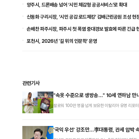
양주시, 드론배송 넘어 ‘시민 체감형 공공서비스’로 확대
신동화 구리시장, ‘시민 공감 로드체킹’ 검배근린공원 조성 현
손배찬 파주시장, 파주시 첫 폭염 중대경보 발효에 따른 긴급 
포천시, 2026년 '길 위의 인문학' 운영
관련기사
"속옷 수준으로 생방송…" 10세 연하남 
팔로워 100만 명을 넘게 보유한 이탈리아 유명 리포
일리메일에 따르면 엘레오노라 인카르도나는 최근 미국
하며 과감한 의상을 착용했다.공개된 사진에 따르면 
고 있다.해당 장면은 각종 소셜미디어(SNS)에 공유돼
'국익 우선' 강조만…李대통령, 관세 압박 속