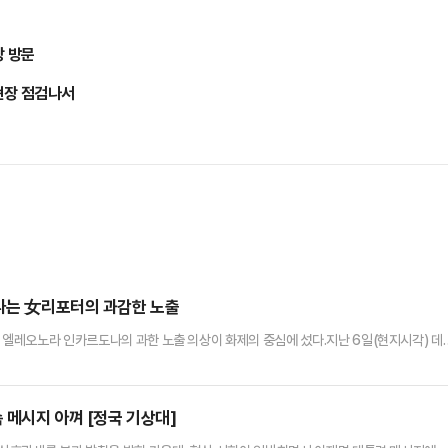
장 방문
현장 점검나서
만나는 女리포터의 과감한 노출
터 엘레오노라 인카르도나의 과한 노출 의상이 화제의 중심에 섰다.지난 6일(현지시각) 데
 플로리다주 올랜도 캠핑 월드 스타디움에서 열린 PSG와 바이에른 뮌헨의 경기를 중계
인카르도나는 경기장에서 크림색 줄무늬 수트와 브라톱 차림(사진 왼쪽)으로 중계를 준비
 화제를 모았다.영국 더 선은 "방송 중 브래지어 형태의 상의 차림은 과하…
 메시지 아껴 [정국 기상대]