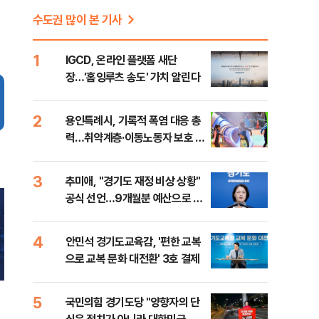
수도권 많이 본 기사
1
IGCD, 온라인 플랫폼 새단
장…'홈잉루츠 송도' 가치 알린다
2
용인특례시, 기록적 폭염 대응 총
력…취약계층·이동노동자 보호 강
화
3
추미애, "경기도 재정 비상 상황"
공식 선언…9개월분 예산으로 민
생사업 중단
4
안민석 경기도교육감, '편한 교복
으로 교복 문화 대전환' 3호 결제
5
국민의힘 경기도당 "양향자의 단