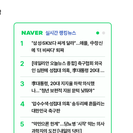
밝
실시간 랭킹뉴스
1
6
"삼성·SK보다 싸게 달라"…애플, 中창신
오세훈 '
에 '더 비싸다' 퇴짜
된 '민주
2
7
[데일리안 오늘뉴스 종합] 축구협회 외국
지진에 
인 심판에 성접대 의혹, 李대통령 20대 지
日 여성..
지율 하락 의식했나, 삼전닉스 올인은 금
3
8
李대통령, 20대 지지율 하락 의식했
보완수사
물, SK하이닉스 프리마켓 시초가 논란 재
나…"청년 보편적 지원 문턱 낮춰야"
몫됐나
점화, 김민석 "과반 승리 가능성 99%" 등
4
9
'압수수색·성접대 의혹' 송두리째 흔들리는
레버리지 
대한민국 축구판
지수로 
5
10
"약만으론 한계"…당뇨병 '시작' 막는 의사
"솟구친 
과학자의 도전 [내일의 닥터]
유공장 화