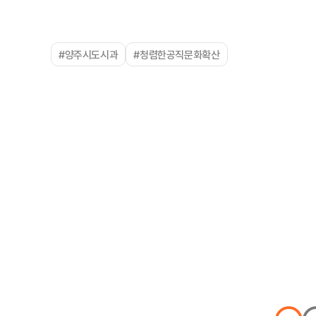
#양주시도시과
#청렴한공직문화확산