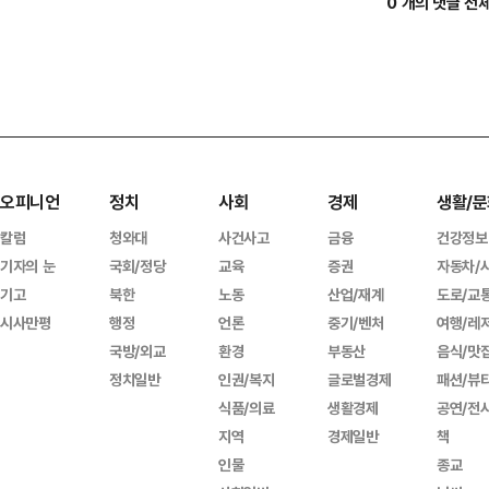
0 개의 댓글 전
오피니언
정치
사회
경제
생활/문
칼럼
청와대
사건사고
금융
건강정보
기자의 눈
국회/정당
교육
증권
자동차/
기고
북한
노동
산업/재계
도로/교
시사만평
행정
언론
중기/벤처
여행/레
국방/외교
환경
부동산
음식/맛
정치일반
인권/복지
글로벌경제
패션/뷰
식품/의료
생활경제
공연/전
지역
경제일반
책
인물
종교