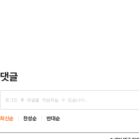
며 상인들에게 인사를 건네고 소비쿠폰
를 실제 이용한 경험이 있는 시민을
비 진작에 필요한 사항은 없는지 등
30만 이상 지자체 16곳을 대상으로
다.또 전통시장을 찾은 시민들에게 
서비스, 공공성, 친절성…
최 시장은 "시장에 품질이 좋은 먹거
폰으로 장을 보고 상인들에게 큰 힘이
통시장 방문에 단옥희 …
댓글
최신순
찬성순
반대순