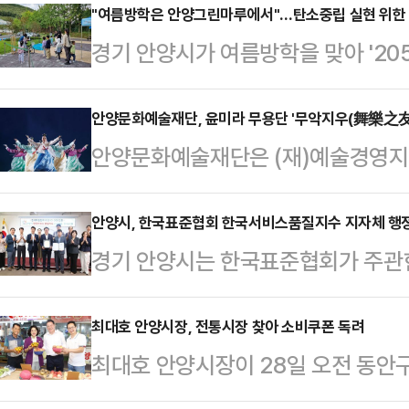
터 직원, 대한적십자봉사회 안양시협의
"여름방학은 안양그린마루에서"…탄소중립 실현 위한
경기 안양시가 여름방학을 맞아 '20
백둔리를 찾아 침수주택 내부 정리, 
교육의 일환으로 유아 및 초등학생 대
도왔다.시는 침수 침해로 큰 어려움을
터 10일간 운영한다고 밝혔다.이번
안양문화예술재단, 윤미라 무용단 '무악지우(舞樂之友)
상 회복을 위해 이번 수해복구 자원
안양문화예술재단은 (재)예술경영지원
을 통해 탄소중립 실천 방법을 익히고
재난에 고통받는 이웃을 위해 힘을 보
업'에 선정된 윤미라 무용단의 전통예
달을 수 있도록 기획됐다.주요 프로
으로도 안양시는 …
8월 30일 오후 4시 평촌아트홀에서
안양시, 한국표준협회 한국서비스품질지수 지자체 행정
청정기를 만드는 '공기는 안 괜찮아'
경기 안양시는 한국표준협회가 주관한
樂之友)'는 '춤(舞)'과 '음악(樂)
로 만든 책갈피' △쓰레기 의미와 새
SQI) 조사에서 2년 연속으로 지자
진수를 깊이 있게 전달하고자 기획된
에겐 보물!' 등이…
다고 28일 밝혔다.한국서비스품질
최대호 안양시장, 전통시장 찾아 소비쿠폰 독려
무용단의 섬세하고도 창의적인 해석
최대호 안양시장이 28일 오전 동안
연구소가 공동 개발해 2000년부터 
공연은 고전적인 형식을 유지하면서
격려하고 민생회복 소비쿠폰 사용 홍
로 26년째다.이번 조사는 지난 3
다. 다채로운 전통춤…