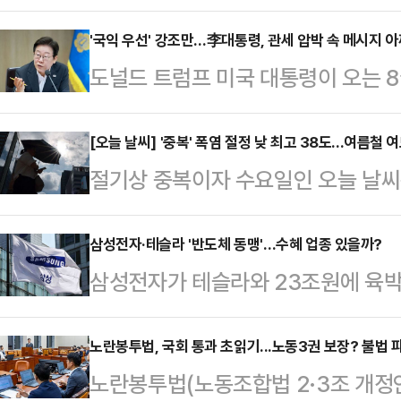
나의 과한 노출 의상이 화제의 중심에
에 따르면 엘레오노라 인카르도나는 
'국익 우선' 강조만…李대통령, 관세 압박 속 메시지 아
도널드 트럼프 미국 대통령이 오는 8
스타디움에서 열린 PSG와 바이에른
을 밝힌 가운데, 협상 시한이 임박
착용했다.공개된 사진에 따르면 인
쏠리고 있다. 그러나 대통령실은 '국
[오늘 날씨] '중복' 폭염 절정 낮 최고 38도...여름철
트와 브라톱 차림(사진 왼쪽)으로 중
절기상 중복이자 수요일인 오늘 날씨
급을 자제하고 있고, 이 대통령 역시
셜미디어(SNS)에 공유돼 화제를 모
어지는 가운데, 경기 북동부와 강원
나서지 않고 있다. 산업부와 외교부
태의 상의 차림은 과하…
다. 기상청은 "전국이 대체로 맑겠
삼성전자·테슬라 '반도체 동맹'…수혜 업종 있을까?
판 총력전에 나선 상황이다.29일 정
삼성전자가 테슬라와 23조원에 육박
다"며 "경기 북동부와 강원 중·북부 
박한 다가온 가운데, 극적 타결의 여
도체 동맹'을 꾸린 가운데 생산 밸류
소나기가 내리는 곳이 있겠다"고 예
은 상황이다.…
고 있다.통상 반도체 부문에서의 호
노란봉투법, 국회 통과 초읽기...노동3권 보장? 불법 
5~20mm ▲강원 중·남부 산지 5
노란봉투법(노동조합법 2·3조 개정
로 이어졌던 만큼 이번에도 관련 기업
적으로 기온이 낮아지겠지만 이후에는