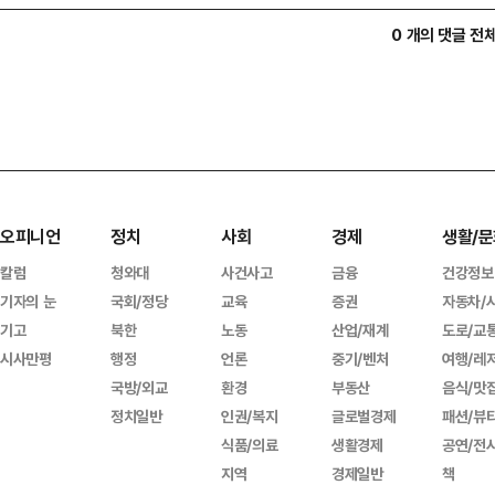
0 개의 댓글 전
오피니언
정치
사회
경제
생활/문
칼럼
청와대
사건사고
금융
건강정보
기자의 눈
국회/정당
교육
증권
자동차/
기고
북한
노동
산업/재계
도로/교
시사만평
행정
언론
중기/벤처
여행/레
국방/외교
환경
부동산
음식/맛
정치일반
인권/복지
글로벌경제
패션/뷰
식품/의료
생활경제
공연/전
지역
경제일반
책