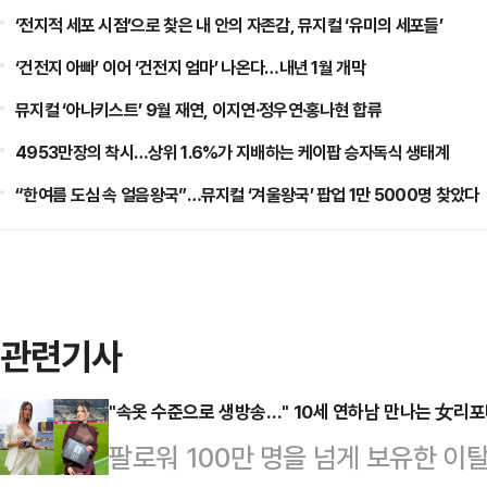
‘전지적 세포 시점’으로 찾은 내 안의 자존감, 뮤지컬 ‘유미의 세포들’
‘건전지 아빠’ 이어 ‘건전지 엄마’ 나온다…내년 1월 개막
뮤지컬 ‘아나키스트’ 9월 재연, 이지연·정우연·홍나현 합류
4953만장의 착시…상위 1.6%가 지배하는 케이팝 승자독식 생태계
“한여름 도심 속 얼음왕국”…뮤지컬 ‘겨울왕국’ 팝업 1만 5000명 찾았다
관련기사
"속옷 수준으로 생방송…" 10세 연하남 만나는 女리
팔로워 100만 명을 넘게 보유한 