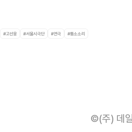
#고선웅
#서울시극단
#연극
#퉁소소리
©(주) 데