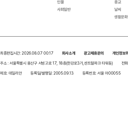
인물
종교
사회일반
날씨
생활문화
최종편집시간: 2026.08.07 00:17
회사소개
광고제휴문의
개인정보
주소 : 서울특별시 용산구 서빙고로 17, 18층(한강로3가,센트럴파크 타워동)
전화 
제호: 데일리안
등록일/발행일: 2005.09.13
등록번호: 서울 아00055