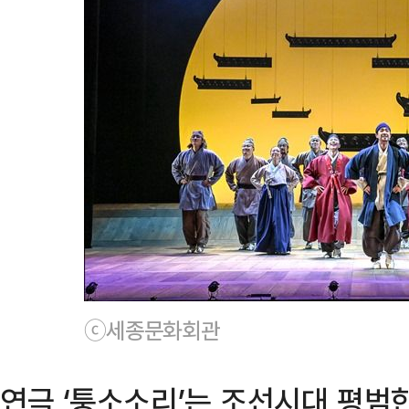
ⓒ세종문화회관
연극 ‘퉁소소리’는 조선시대 평범한