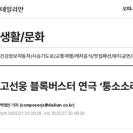
오피
생활/문화
건강정보
자동차/시승기
도로/교통
여행/레저
음식/맛집
패션/뷰티
공연
고선웅 블록버스터 연극 ‘퉁소소리
박정선 기자 (composerjs@dailian.co.kr)
입력 2025.07.30 09:28 수정 2025.07.30 09:29