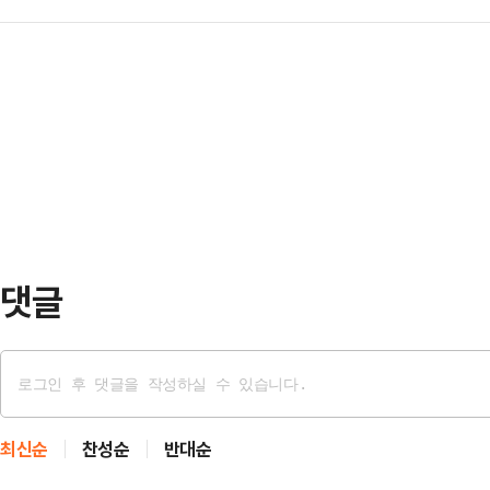
를 통과할 것으로 보이는 가운데 노
국 텍사스주 테일러 공장에서 소화되
무더위가 계속되겠다.…
지고 있다.노동 3권(단결권, 단체교
격화되려면 삼성전자의 전체적인 업황
다는 평가도 나오지만 불법 쟁의 행
일 한국거래소에 따르면, 코스피 시
기업보다는 노조의 입김이 더욱 세질 
0.28% 오른 7만600원에 장…
관계 및 향후 이뤄질 법적 공방에 적
다.29일 법조계와 정치권에 따르면
전체회의를 통과해 이르…
댓글
최신순
찬성순
반대순