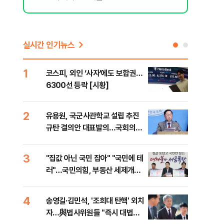
실시간 인기뉴스
1
6
코스피, 외인 ‘사자’에도 보합권…
靑,
6300선 등락 [시황]
점식
고'"
2
7
유용원, 국군사관학교 설립 추진
與김
규탄 결의안 대표발의…국회의원
발언
36명 동참
3
8
"집값 아닌 국민 잡아" "국민에 테
"오
러"…국민의힘, 부동산 세제개편
과정
안 맹폭
세제
4
9
송영길·김민석, '조희대 탄핵' 외치
"'
자…與법사위원들 "즉시 대법관
공급