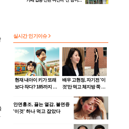
카페 업종 전환 여전히 ‘산 넘어
산’
간
육
산