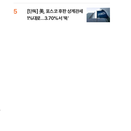
제청하라"
적 
5
10
[단독] 美, 포스코 후판 상계관세
네이
1%대로…3.70%서 '뚝'
외연
출(
초