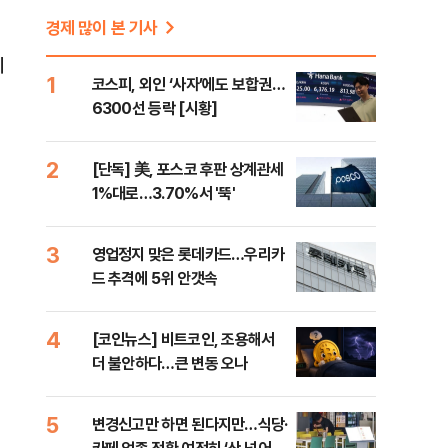
경제 많이 본 기사
예
1
코스피, 외인 ‘사자’에도 보합권…
6300선 등락 [시황]
2
[단독] 美, 포스코 후판 상계관세
1%대로…3.70%서 '뚝'
3
영업정지 맞은 롯데카드…우리카
드 추격에 5위 안갯속
4
[코인뉴스] 비트코인, 조용해서
더 불안하다…큰 변동 오나
5
변경신고만 하면 된다지만…식당·