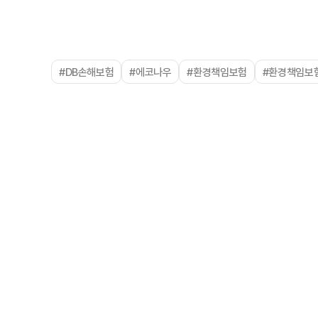
#DB손해보험
#에코나우
#환경책임보험
#환경책임보