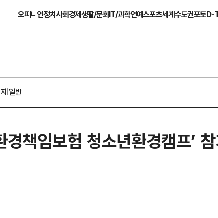
오피니언
정치
사회
경제
생활/문화
IT/과학
연예
스포츠
세계
수도권
포토
D-
경제일반
‘환경책임보험 청소년환경캠프’ 참