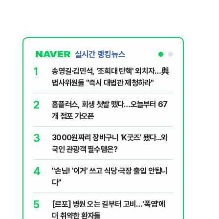
실시간 랭킹뉴스
1
6
송영길·김민석, '조희대 탄핵' 외치자…與
[단독] 
법사위원들 "즉시 대법관 제청하라"
로…3.70
2
7
홈플러스, 회생 첫발 뗐다…오늘부터 67
"집값 아
개 점포 가오픈
민의힘, 
3
8
3000원짜리 장바구니 'K굿즈' 됐다...외
영업정지
국인 관광객 필수템은?
에 5위 
4
9
"손님! '이거' 쓰고 식당·극장 출입 안됩니
"오세훈이
다"
반영"…
5
10
[르포] 병원 오는 길부터 고비…'폭염'에
[코인뉴스
더 취약한 환자들
다…큰 변