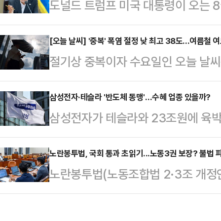
도널드 트럼프 미국 대통령이 오는 8
스타디움에서 열린 PSG와 바이에른
을 밝힌 가운데, 협상 시한이 임박
착용했다.공개된 사진에 따르면 인
쏠리고 있다. 그러나 대통령실은 '국
[오늘 날씨] '중복' 폭염 절정 낮 최고 38도...여름철
트와 브라톱 차림(사진 왼쪽)으로 중
절기상 중복이자 수요일인 오늘 날씨
급을 자제하고 있고, 이 대통령 역시
셜미디어(SNS)에 공유돼 화제를 모
어지는 가운데, 경기 북동부와 강원
나서지 않고 있다. 산업부와 외교부
태의 상의 차림은 과하…
다. 기상청은 "전국이 대체로 맑겠
삼성전자·테슬라 '반도체 동맹'…수혜 업종 있을까?
판 총력전에 나선 상황이다.29일 정
삼성전자가 테슬라와 23조원에 육박
다"며 "경기 북동부와 강원 중·북부 
박한 다가온 가운데, 극적 타결의 여
도체 동맹'을 꾸린 가운데 생산 밸류
소나기가 내리는 곳이 있겠다"고 예
은 상황이다.…
고 있다.통상 반도체 부문에서의 호
노란봉투법, 국회 통과 초읽기...노동3권 보장? 불법 
5~20mm ▲강원 중·남부 산지 5
노란봉투법(노동조합법 2·3조 개정
로 이어졌던 만큼 이번에도 관련 기업
적으로 기온이 낮아지겠지만 이후에는
를 통과할 것으로 보이는 가운데 노
국 텍사스주 테일러 공장에서 소화되
무더위가 계속되겠다.…
지고 있다.노동 3권(단결권, 단체교
격화되려면 삼성전자의 전체적인 업황