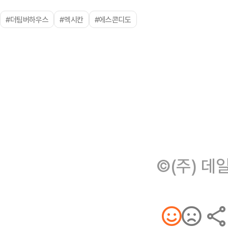
#더팀버하우스
#멕시칸
#에스콘디도
©(주) 데