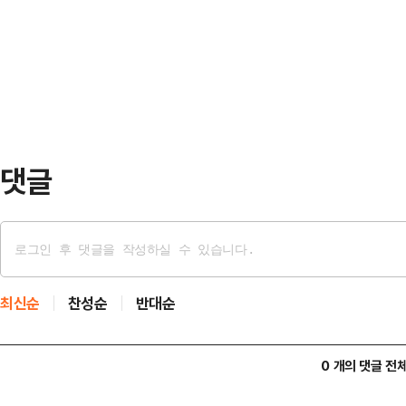
다는 평가도 나오지만 불법 쟁의 행
일 한국거래소에 따르면, 코스피 시
기업보다는 노조의 입김이 더욱 세질 
0.28% 오른 7만600원에 장…
관계 및 향후 이뤄질 법적 공방에 적
다.29일 법조계와 정치권에 따르면
전체회의를 통과해 이르…
댓글
최신순
찬성순
반대순
0 개의 댓글 전