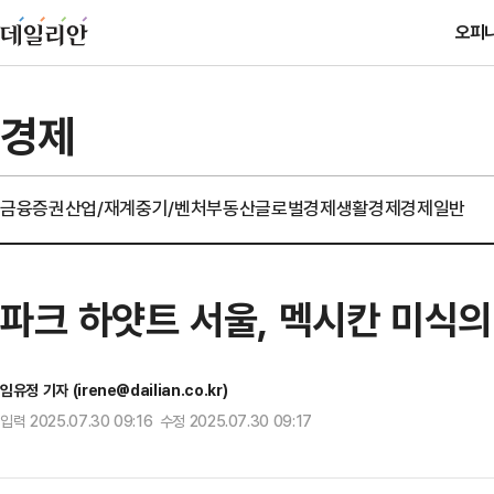
오피
경제
금융
증권
산업/재계
중기/벤처
부동산
글로벌경제
생활경제
경제일반
파크 하얏트 서울, 멕시칸 미식
임유정 기자 (irene@dailian.co.kr)
입력 2025.07.30 09:16 수정 2025.07.30 09:17