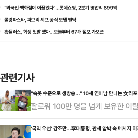
"외국인·백화점이 이끌었다"…롯데쇼핑, 2분기 영업익 899억
롤링파스타, 파브리 셰프 공식 모델 발탁
홈플러스, 회생 첫발 뗐다…오늘부터 67개 점포 가오픈
관련기사
"속옷 수준으로 생방송…" 10세 연하남 만나는 女리
팔로워 100만 명을 넘게 보유한 
나의 과한 노출 의상이 화제의 중심에
에 따르면 엘레오노라 인카르도나는 
'국익 우선' 강조만…李대통령, 관세 압박 속 메시지 아