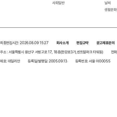
사회일반
날씨
생활문화
최종편집시간: 2026.08.09 15:27
회사소개
편집규약
광고제휴문의
주소 : 서울특별시 용산구 서빙고로 17, 18층(한강로3가,센트럴파크 타워동)
전화 
제호: 데일리안
등록일/발행일: 2005.09.13
등록번호: 서울 아00055