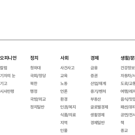
오피니언
정치
사회
경제
생활/문
칼럼
청와대
사건사고
금융
건강정보
기자의 눈
국회/정당
교육
증권
자동차/
기고
북한
노동
산업/재계
도로/교
시사만평
행정
언론
중기/벤처
여행/레
국방/외교
환경
부동산
음식/맛
정치일반
인권/복지
글로벌경제
패션/뷰
식품/의료
생활경제
공연/전
지역
경제일반
책
인물
종교