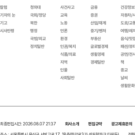
칼럼
청와대
사건사고
금융
건강정보
기자의 눈
국회/정당
교육
증권
자동차/
기고
북한
노동
산업/재계
도로/교
시사만평
행정
언론
중기/벤처
여행/레
국방/외교
환경
부동산
음식/맛
정치일반
인권/복지
글로벌경제
패션/뷰
식품/의료
생활경제
공연/전
지역
경제일반
책
인물
종교
사회일반
날씨
생활문화
최종편집시간: 2026.08.07 21:37
회사소개
편집규약
광고제휴문의
주소 : 서울특별시 용산구 서빙고로 17, 18층(한강로3가,센트럴파크 타워동)
전화 