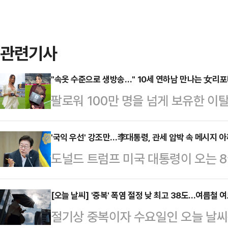
관련기사
"속옷 수준으로 생방송…" 10세 연하남 만나는 女리
팔로워 100만 명을 넘게 보유한 
나의 과한 노출 의상이 화제의 중심에
에 따르면 엘레오노라 인카르도나는 
'국익 우선' 강조만…李대통령, 관세 압박 속 메시지 아
도널드 트럼프 미국 대통령이 오는 8
스타디움에서 열린 PSG와 바이에른
을 밝힌 가운데, 협상 시한이 임박
착용했다.공개된 사진에 따르면 인
쏠리고 있다. 그러나 대통령실은 '국
[오늘 날씨] '중복' 폭염 절정 낮 최고 38도...여름철
트와 브라톱 차림(사진 왼쪽)으로 중
절기상 중복이자 수요일인 오늘 날씨
급을 자제하고 있고, 이 대통령 역시
셜미디어(SNS)에 공유돼 화제를 모