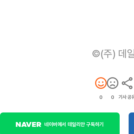
©(주) 데
기사 공
0
0
네이버에서 데일리안 구독하기