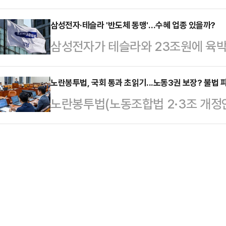
어지는 가운데, 경기 북동부와 강원
나서지 않고 있다. 산업부와 외교부
태의 상의 차림은 과하…
다. 기상청은 "전국이 대체로 맑겠
삼성전자·테슬라 '반도체 동맹'…수혜 업종 있을까?
판 총력전에 나선 상황이다.29일 정
삼성전자가 테슬라와 23조원에 육박
다"며 "경기 북동부와 강원 중·북부 
박한 다가온 가운데, 극적 타결의 여
도체 동맹'을 꾸린 가운데 생산 밸류
소나기가 내리는 곳이 있겠다"고 예
은 상황이다.…
고 있다.통상 반도체 부문에서의 호
노란봉투법, 국회 통과 초읽기...노동3권 보장? 불법 
5~20mm ▲강원 중·남부 산지 5
노란봉투법(노동조합법 2·3조 개정
로 이어졌던 만큼 이번에도 관련 기업
적으로 기온이 낮아지겠지만 이후에는
를 통과할 것으로 보이는 가운데 노
국 텍사스주 테일러 공장에서 소화되
무더위가 계속되겠다.…
지고 있다.노동 3권(단결권, 단체교
격화되려면 삼성전자의 전체적인 업황
다는 평가도 나오지만 불법 쟁의 행
일 한국거래소에 따르면, 코스피 시
기업보다는 노조의 입김이 더욱 세질 
0.28% 오른 7만600원에 장…
관계 및 향후 이뤄질 법적 공방에 적
다.29일 법조계와 정치권에 따르면