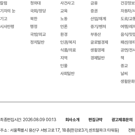
칼럼
청와대
사건사고
금융
건강정보
기자의 눈
국회/정당
교육
증권
자동차/
기고
북한
노동
산업/재계
도로/교
시사만평
행정
언론
중기/벤처
여행/레
국방/외교
환경
부동산
음식/맛
정치일반
인권/복지
글로벌경제
패션/뷰
식품/의료
생활경제
공연/전
지역
경제일반
책
인물
종교
사회일반
날씨
생활문화
최종편집시간: 2026.08.09 00:13
회사소개
편집규약
광고제휴문의
주소 : 서울특별시 용산구 서빙고로 17, 18층(한강로3가,센트럴파크 타워동)
전화 