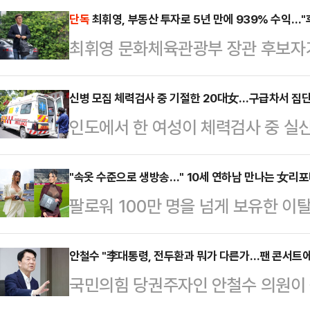
1위였으며, 지지층이 선호하는 당대
단독
최휘영, 부동산 투자로 5년 만에 939% 수익…
최휘영 문화체육관광부 장관 후보자가
장관, 장동혁 의원에 이어 3위를 
939%에 달하는 수익률을 챙긴 것
지난 27~28일 양일간 무선 100
원회 소속 김승수 국민의힘 의원실에 
신병 모집 체력검사 중 기절한 20대女…구급차서 집
에 따르면 국민의힘 차기 당대표로 누
인도에서 한 여성이 체력검사 중 실
24일 경기도 이천시 백사면 송말리 3
의원이 23.5%로 가장 높았다.이어 
성폭행을 당하는 사건이 발생해 충격을
구매한 후 2011년 10월 15일 1억
원(10.7…
스오브인디아 등에 따르면 피해 여성 
"속옷 수준으로 생방송…" 10세 연하남 만나는 女리
록했다.또한 2002년 2월 25일 6
팔로워 100만 명을 넘게 보유한 
지역에서 국가방위군 신병 모집 체력
평)을 구매한 후 5년 뒤인 2007년 
나의 과한 노출 의상이 화제의 중심에
다.의식을 잃은 A씨는 현장에 대기
에 따르면 엘레오노라 인카르도나는 
안철수 "李대통령, 전두환과 뭐가 다른가…팬 콘서트에
다.병원에서 의식을 일부 회복한 A씨
국민의힘 당권주자인 안철수 의원이 
스타디움에서 열린 PSG와 바이에른
남성에게 성폭행을 당했다"고 진술했