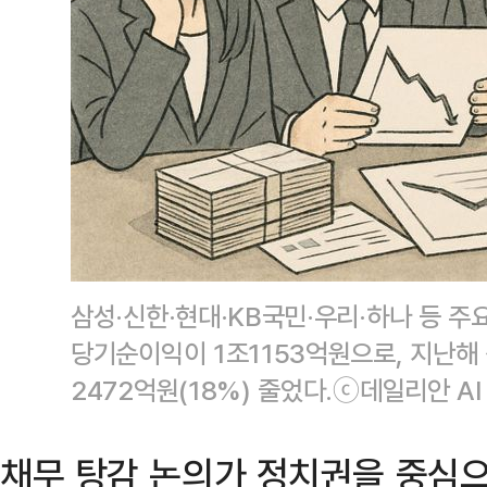
삼성·신한·현대·KB국민·우리·하나 등 주
당기순이익이 1조1153억원으로, 지난해 
2472억원(18%) 줄었다.ⓒ데일리안 AI
채무 탕감 논의가 정치권을 중심