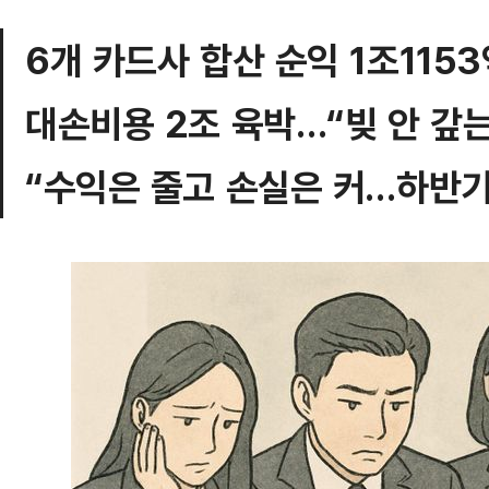
6개 카드사 합산 순익 1조1153
대손비용 2조 육박…“빚 안 갚는
“수익은 줄고 손실은 커…하반기