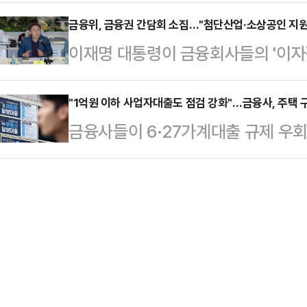
해 '국민 임명식'을 치르기로 한 이
착용했다.공개된 사진에 따르면 인
이면 도착할 3.…
지 말라"고 지적했다.안철수 의원은 
금융위, 금융권 간담회 소집…"첨단산업·소상공인 지원
트와 브라톱 차림(사진 왼쪽)으로 중
이재명 대통령이 금융회사들의 '이자
도 열었고, 국회에 와서 시정연설도 
셜미디어(SNS)에 공유돼 화제를 모
부의 소상공인·첨단산업 지원 정책
이냐"라며 이같이 비판했다.그는 "
태의 상의 차림은 과하…
도 금융사가 생산적 투자에 나설 수
"1억원 이하 사업자대출도 점검 강화"…금융사, 주택 
이재명임을 모르는 사람이 있느냐"며 
금융사들이 6·27가계대출 규제 우회
금융위는 28일 서울 여의도 모처에
이상의 의미가 있느냐"고 꼬집었다.이어
율 점검을 강화하기로 했다. 사업자
졌다.간담회는 권대영 금융위 부위원
년…
이다.그동안은 5억원 이하 법인대출
서유석 금융투자협회장, 김철주 생명
검을 생략할 수 있었으나, 앞으로는
화경 저축은행중앙회장 등이 참석했
했다.금융위원회는 25일 관계기관 
이자장사를 비판하고 생산적 금융…
날 회의에선 7월 중 가계부채 동향 
됐다.금융위는 7월 가계대출 증가세