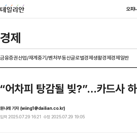
오피
경제
금융
증권
산업/재계
중기/벤처
부동산
글로벌경제
생활경제
경제일반
“어차피 탕감될 빚?”…카드사 하
원나래 기자 (wiing1@dailian.co.kr)
입력 2025.07.29 16:21 수정 2025.07.29 19:05