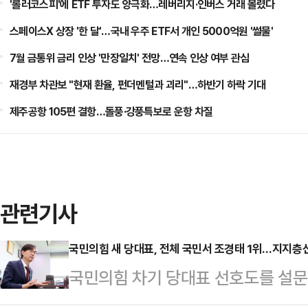
'롤러코스피'에 ETF 투자도 양극화…레버리지·인버스 거래 몰렸다
스페이스X 상장 '한 달'…국내 우주 ETF서 개인 5000억원 '썰물'
7월 금통위 금리 인상 '만장일치' 전망…연속 인상 여부 관심
재경부 차관보 "현재 환율, 펀더멘털과 괴리"…하반기 하락 기대
제주공항 105편 결항…돌풍·강풍특보로 운항 차질
관련기사
국민의힘 새 당대표, 전체 국민서 조경태 1위…지지층선 
국민의힘 차기 당대표 선호도를 설문
23.5%로 선두에 올랐다. 다만 조