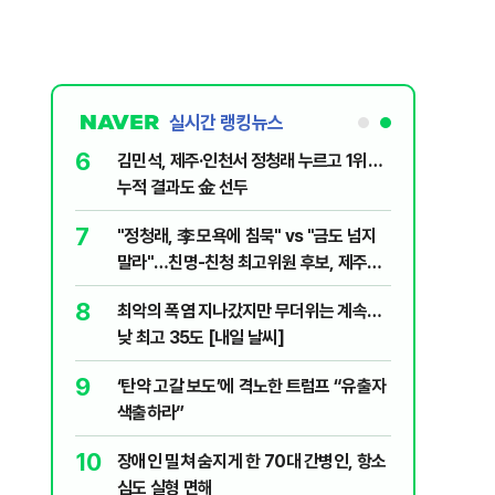
실시간 랭킹뉴스
6
전한 40세
김민석, 제주·인천서 정청래 누르고 1위…
천 2000
누적 결과도 金 선두
7
살인사건, 미
"정청래, 李 모욕에 침묵" vs "금도 넘지
실체는?
말라"…친명-친청 최고위원 후보, 제주서
격돌
8
최악의 폭염 지나갔지만 무더위는 계속…
1등 당첨지역
낮 최고 35도 [내일 날씨]
9
" 1등 5억
‘탄약 고갈 보도’에 격노한 트럼프 “유출자
색출하라”
10
 회장 수사…
장애인 밀쳐 숨지게 한 70대 간병인, 항소
심도 실형 면해