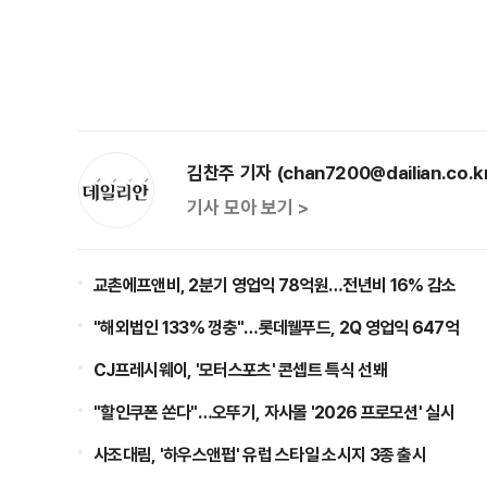
김찬주 기자 (chan7200@dailian.co.k
기사 모아 보기 >
교촌에프앤비, 2분기 영업익 78억원…전년비 16% 감소
"해외법인 133% 껑충"…롯데웰푸드, 2Q 영업익 647억
CJ프레시웨이, '모터스포츠' 콘셉트 특식 선봬
"할인쿠폰 쏜다"…오뚜기, 자사몰 '2026 프로모션' 실시
사조대림, '하우스앤펍' 유럽 스타일 소시지 3종 출시