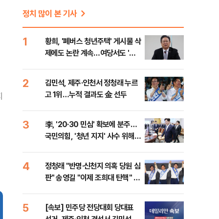
정치 많이 본 기사
1
황희, '폐버스 청년주택' 게시물 삭
제에도 논란 계속…여당서도 '내
로남불' 비판
2
김민석, 제주·인천서 정청래 누르
고 1위…누적 결과도 金 선두
지
3
李, '20·30 민심' 확보에 분주…
국민의힘, '청년 지지' 사수 위해
李 견제 사활
4
정청래 "반명·신천지 의혹 당원 심
판" 송영길 "이제 조희대 탄핵" 김
민석 "대체불가 민주당"
5
[속보] 민주당 전당대회 당대표