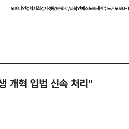
오피니언
정치
사회
경제
생활/문화
IT/과학
연예
스포츠
세계
수도권
포토
D-
생 개혁 입법 신속 처리"