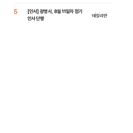
원 
5
10
[인사] 광명시, 8월 11일자 정기
[단
인사 단행
1%