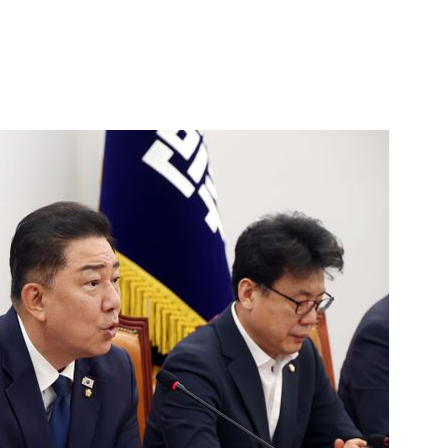
1
“다시 시청으로” 김선태에게 
충주시장의 재치 있는 제안…추
개
2
"숙련된 모습" 통영 60대女 
제로 갈 가능성 있나…범인의 
3
1236회 로또 1등 당첨번호
'12·18·21·29·34·38'번…
어디?
4
"출근길에 우연히 복권 샀는데…
원 당첨자 사연은?
5
경찰, 드라마 '김부장' 제작사
자본시장법 위반 의혹