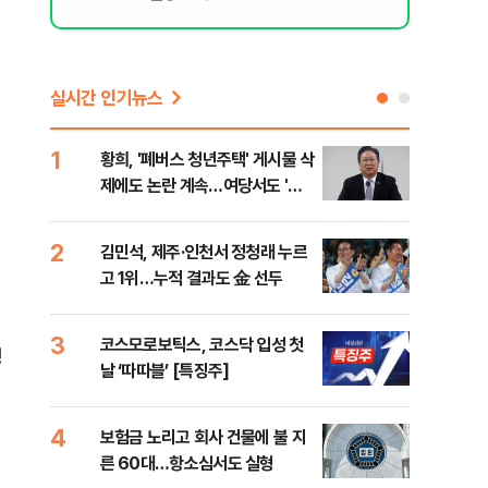
실시간 인기뉴스
1
6
황희, '폐버스 청년주택' 게시물 삭
李,
제에도 논란 계속…여당서도 '내
국민
로남불' 비판
李 
2
7
김민석, 제주·인천서 정청래 누르
정청
고 1위…누적 결과도 金 선두
판"
민석
3
8
코스모로보틱스, 코스닥 입성 첫
[속
생
날 ‘따따블’ [특징주]
선거
리
4
9
보험금 노리고 회사 건물에 불 지
"정
른 60대…항소심서도 실형
도 