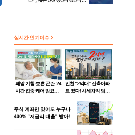
선거, 제주·인천 경선서 김민석 승
리