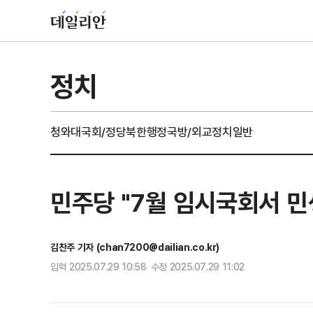
정치
청와대
국회/정당
북한
행정
국방/외교
정치일반
민주당 "7월 임시국회서 민
김찬주 기자 (chan7200@dailian.co.kr)
입력 2025.07.29 10:58 수정 2025.07.29 11:02