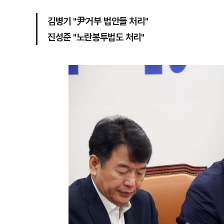
김병기 "尹거부 법안들 처리"
진성준 "노란봉투법도 처리"