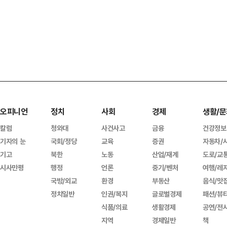
오피니언
정치
사회
경제
생활/문
칼럼
청와대
사건사고
금융
건강정보
기자의 눈
국회/정당
교육
증권
자동차/
기고
북한
노동
산업/재계
도로/교
시사만평
행정
언론
중기/벤처
여행/레
국방/외교
환경
부동산
음식/맛
정치일반
인권/복지
글로벌경제
패션/뷰
식품/의료
생활경제
공연/전
지역
경제일반
책