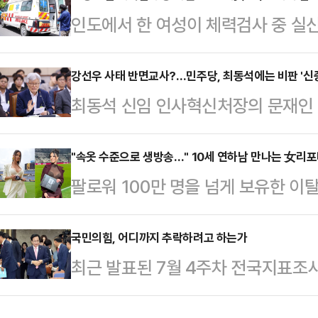
인도에서 한 여성이 체력검사 중 실
전 대표의 사면과 관련해 "검토가 돼
성폭행을 당하는 사건이 발생해 충격을
많을 것이기 때문에 어떤 식으로든지
스오브인디아 등에 따르면 피해 여성 
강선우 사태 반면교사?…민주당, 최동석에는 비판 '신
느냐"고 했다. 다만 "사면권은 대통
최동석 신임 인사혁신처장의 문재인 전
지역에서 국가방위군 신병 모집 체력
이에 대해 언급하는 것은 조심스럽다"
지고 있다. 다만 더불어민주당 의원들
다.의식을 잃은 A씨는 현장에 대기
입시 비…
부의 인사 검증 시스템 논란 확산 등
"속옷 수준으로 생방송…" 10세 연하남 만나는 女리
다.병원에서 의식을 일부 회복한 A씨
팔로워 100만 명을 넘게 보유한 
다.28일 정치권에 따르면 최동석 인
남성에게 성폭행을 당했다"고 진술했
나의 과한 노출 의상이 화제의 중심에
일 유튜브 방송에 출연해 문재인 전
이면 도착할 3.…
에 따르면 엘레오노라 인카르도나는 
국민의힘, 어디까지 추락하려고 하는가
니다"며 "지금도 책을 팔면서 책장사
최근 발표된 7월 4주차 전국지표조사
스타디움에서 열린 PSG와 바이에른
책임 의식은 찾아볼 수가 없다"고 
이 17%를 기록하며 사상 최저치를 
착용했다.공개된 사진에 따르면 인
공격했다. …