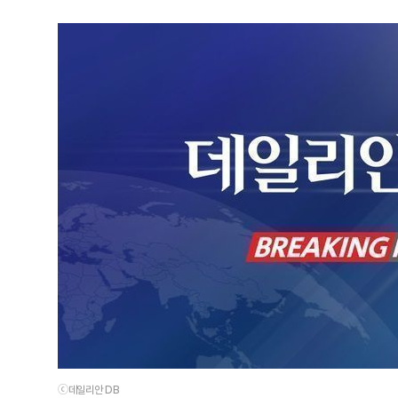
ⓒ데일리안 DB