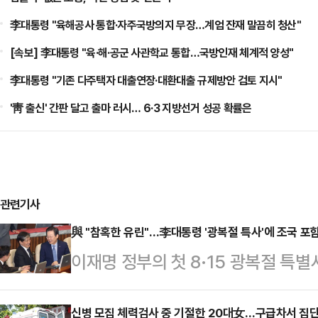
李대통령 "육해공사 통합·자주국방의지 무장…계엄 잔재 말끔히 청산"
[속보] 李대통령 "육·해·공군 사관학교 통합…국방인재 체계적 양성"
李대통령 "기존 다주택자 대출연장·대환대출 규제방안 검토 지시"
'靑 출신' 간판 달고 출마 러시… 6·3 지방선거 성공 확률은
관련기사
與 "참혹한 유린"…李대통령 '광복절 특사'에 조국 포
이재명 정부의 첫 8·15 광복절 특
으로 조국 전 조국혁신당 대표 사면
당 당권 도전에 나선 박찬대 후보는 
신병 모집 체력검사 중 기절한 20대女…구급차서 집