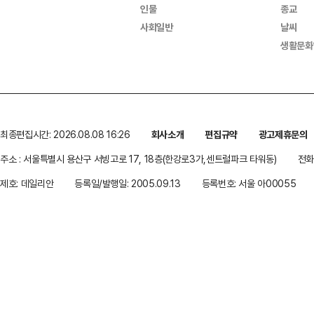
인물
종교
사회일반
날씨
생활문화
최종편집시간: 2026.08.08 16:26
회사소개
편집규약
광고제휴문의
주소 : 서울특별시 용산구 서빙고로 17, 18층(한강로3가,센트럴파크 타워동)
전화 
제호: 데일리안
등록일/발행일: 2005.09.13
등록번호: 서울 아00055