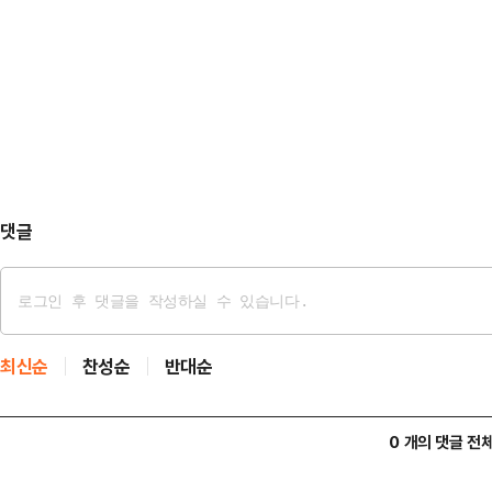
과 경합하는 모양새였지만, 대선 후
트와 브라톱 차림(사진 왼쪽)으로 중
층의 이탈이 심각하다. 대선 전인 5
셜미디어(SNS)에 공유돼 화제를 모
면 중도층에서는 20%에서 12%로 
태의 상의 차림은 과하…
서 41%로 무려 24%P나 급락했다
이 급격히 돌아서고 있음을 알 수 있
수 있다…
댓글
최신순
찬성순
반대순
0 개의 댓글 전