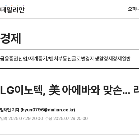
오피
경제
금융
증권
산업/재계
중기/벤처
부동산
글로벌경제
생활경제
경제일반
LG이노텍, 美 아에바와 맞손...
임채현 기자 (hyun0796@dailian.co.kr)
입력 2025.07.29 20:00 수정 2025.07.29 20:00