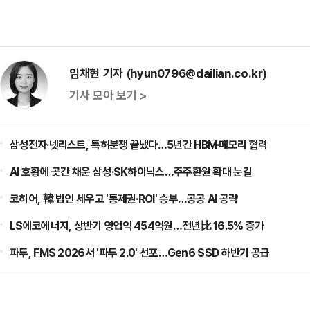
임채현 기자 (hyun0796@dailian.co.kr)
기사 모아 보기 >
삼성전자·넷리스트, 특허분쟁 끝냈다…5년간 HBM·메모리 협력
AI 호황에 곳간 채운 삼성·SK하이닉스…주주환원 확대 눈길
코히어, 韓 법인 세우고 '통제권·ROI' 승부…공공 AI 공략
LS에코에너지, 상반기 영업익 454억원…전년比 16.5% 증가
파두, FMS 2026서 '파두 2.0' 선포…Gen6 SSD 하반기 공급