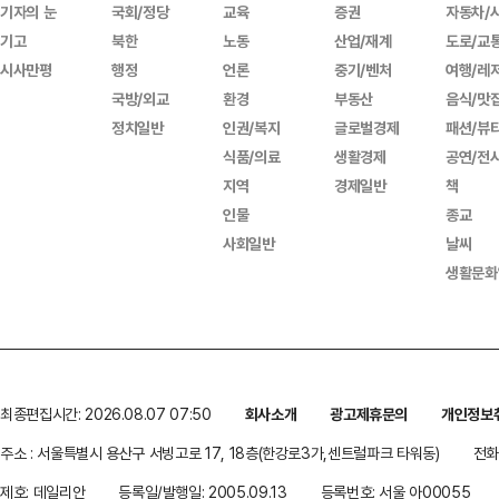
기자의 눈
국회/정당
교육
증권
자동차/
기고
북한
노동
산업/재계
도로/교
시사만평
행정
언론
중기/벤처
여행/레
국방/외교
환경
부동산
음식/맛
정치일반
인권/복지
글로벌경제
패션/뷰
식품/의료
생활경제
공연/전
지역
경제일반
책
인물
종교
사회일반
날씨
생활문화
최종편집시간: 2026.08.07 07:50
회사소개
광고제휴문의
개인정보
주소 : 서울특별시 용산구 서빙고로 17, 18층(한강로3가,센트럴파크 타워동)
전화 
제호: 데일리안
등록일/발행일: 2005.09.13
등록번호: 서울 아00055