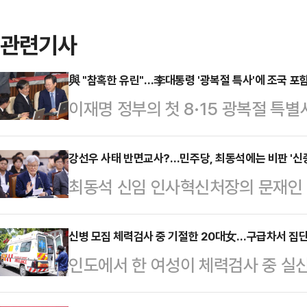
관련기사
與 "참혹한 유린"…李대통령 '광복절 특사'에 조국 포
이재명 정부의 첫 8·15 광복절 특
으로 조국 전 조국혁신당 대표 사면
당 당권 도전에 나선 박찬대 후보는 
강선우 사태 반면교사?…민주당, 최동석에는 비판 '신
최동석 신임 인사혁신처장의 문재인 전
전 대표의 사면과 관련해 "검토가 돼
지고 있다. 다만 더불어민주당 의원들
많을 것이기 때문에 어떤 식으로든지
부의 인사 검증 시스템 논란 확산 등
신병 모집 체력검사 중 기절한 20대女…구급차서 집
느냐"고 했다. 다만 "사면권은 대통
인도에서 한 여성이 체력검사 중 실
다.28일 정치권에 따르면 최동석 인
이에 대해 언급하는 것은 조심스럽다"
성폭행을 당하는 사건이 발생해 충격을
일 유튜브 방송에 출연해 문재인 전
입시 비…