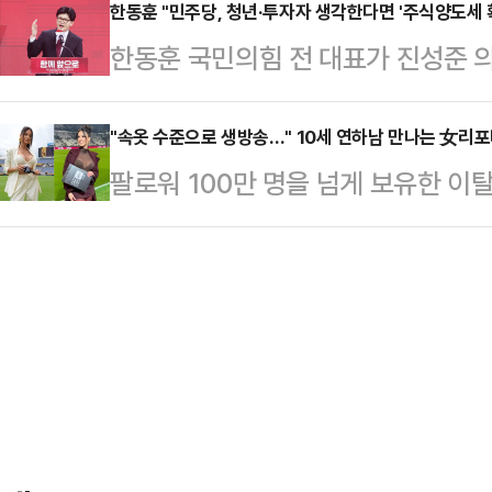
스오브인디아 등에 따르면 피해 여성 
한동훈 "민주당, 청년·투자자 생각한다면 '주식양도세 
니다"며 "지금도 책을 팔면서 책장사
한동훈 국민의힘 전 대표가 진성준 
지역에서 국가방위군 신병 모집 체력
책임 의식은 찾아볼 수가 없다"고 
투자자들을 생각한다면 주식양도세 확
다.의식을 잃은 A씨는 현장에 대기
공격했다. …
표는 28일 페이스북에 "지금의 이 
"속옷 수준으로 생방송…" 10세 연하남 만나는 女리
다.병원에서 의식을 일부 회복한 A씨
팔로워 100만 명을 넘게 보유한 
거의 비슷한 논쟁을 작년 당대표 시절 
남성에게 성폭행을 당했다"고 진술했
나의 과한 노출 의상이 화제의 중심에
였다"고 언급했다.앞서 진성준 의원
이면 도착할 3.…
에 따르면 엘레오노라 인카르도나는 
부과의 기준이 되는 대주주 요건을 종
스타디움에서 열린 PSG와 바이에른
야 한다"며 "윤석열 정권이 주식 시
착용했다.공개된 사진에 따르면 인
원으로 높였…
트와 브라톱 차림(사진 왼쪽)으로 중
셜미디어(SNS)에 공유돼 화제를 모
태의 상의 차림은 과하…