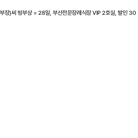
)씨 빙부상 = 28일, 부산전문장례식장 VIP 2호실, 발인 30
1
[단독] 천하람, 국회의원 최초
2박 3일 '입소'…각개전투·야
2
하닉 프리마켓 하한가 논란에…N
일부터 상·하한가 주문금지"
3
"편해서 매일 신었는데"...전
'크록스'의 숨은 위험
4
YG 사옥 출입문 골프채로 내
체포…일본인으로 알려져
5
폭염 중대경보 7일 오후 6시
일 최저 22℃, 최고 36℃