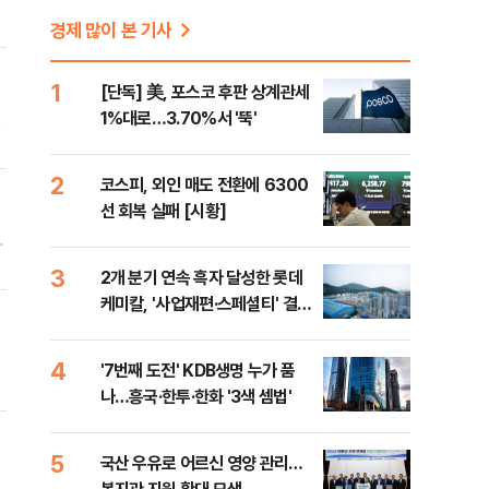
경제 많이 본 기사
,
1
[단독] 美, 포스코 후판 상계관세
1%대로…3.70%서 '뚝'
켐
으
자
2
코스피, 외인 매도 전환에 6300
선 회복 실패 [시황]
반
상
3
2개 분기 연속 흑자 달성한 롯데
케미칼, '사업재편·스페셜티' 결실
(종합)
의
4
'7번째 도전' KDB생명 누가 품
리
나…흥국·한투·한화 '3색 셈법'
게
5
국산 우유로 어르신 영양 관리…