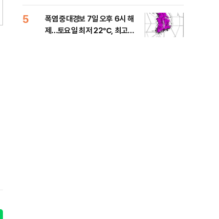
는 
5
10
폭염 중대경보 7일 오후 6시 해
與,
제…토요일 최저 22℃, 최고
스?
36℃
라"