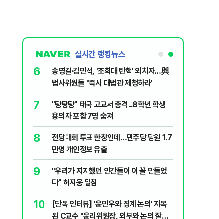
실시간 랭킹뉴스
6
 논산 훈련소
송영길·김민석, '조희대 탄핵' 외치자…與
간행군 한다
법사위원들 "즉시 대법관 제청하라"
7
XT "12
"탕탕탕" 태국 고교서 총격...8학년 학생
용의자 포함 7명 숨져
8
문가가 경고한
전당대회 투표 한창인데…민주당 당원 1.7
만명 개인정보 유출
9
리친 20대女
"우리가 지지했던 인간들이 이 꼴 만들었
다" 허지웅 일침
10
 해제…토요
[단독 인터뷰] '윤민우와 징계 논의' 지목
된 C교수 "윤리위원장, 외부와 논의 잘못