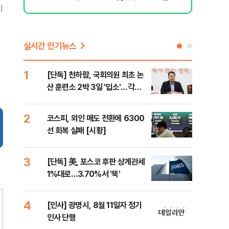
지
된 행위"
실시간 인기뉴스
1
6
[단독] 천하람, 국회의원 최초 논
'국
산 훈련소 2박 3일 '입소'…각개
에 
전투·야간행군 한다
2
7
코스피, 외인 매도 전환에 6300
박지
선 회복 실패 [시황]
령과
3
8
[단독] 美, 포스코 후판 상계관세
[단
1%대로…3.70%서 '뚝'
의'
외부
4
9
[인사] 광명시, 8월 11일자 정기
[현
인사 단행
중 