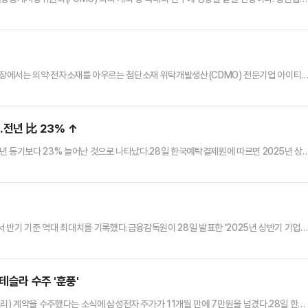
시했다.27일 한국거래소에 따르면, 지난 25일 코스피 지수는 전 거래일보다 5.60포인트
 21~25일) 코스피 지수는 3141.93~3237.97포인트 사이에서 움직였다. 대형주 호실적
점 갱신이 이어지던 중, 한미 협상 일정이…
O) 시장에서는 의약·전자소재를 아우르는 첨단소재 위탁개발생산(CDMO) 전문기업 아이티
7일 금융투자업계에 따르면 아우토크립트는 오는 28일과 29일 양일간 일반투자자 대상
성할 예정으로 상장 주관사는 KB증권이 맡았다.회사는 이달 17일부터 23일까지 기관투
500~1만6100원) 상단인 1만6100원에 확정했다. 이…
전년 比 23% ↑
년 동기보다 23% 늘어난 것으로 나타났다.28일 한국예탁결제원에 따르면 2025년 상
31조원으로, 전년 동기 대비 23% 증가했다.일평균 처리대금은 382조원으로, 지난해 
자본시장 관련 대금 중 매매결제대금은 4경2702조원이었다.이를 세부적으로 살펴보면 장외
 가장 큰 비중(92.2%)을 차지했다.장내주식 결제대금은 …
 반기 기준 역대 최대치를 기록했다.금융감독원이 28일 발표한 '2025년 상반기 기업
45조6986억원으로 집계됐다. 작년 동기 대비 9.3% 증가한 역대 최대 규모다.시장 금
건전성 규제를 지키기 위해 후순위채 및 신종자본증권을 대거 발행해 회사채 발행액이 크
20억원으로 작년 동기보다 4조3125억원(12.9%) …
테슬라 수주 '훈풍'
) 계약을 수주했다는 소식에 삼성전자 주가가 11개월 만에 7만원을 넘겼다.28일 한국