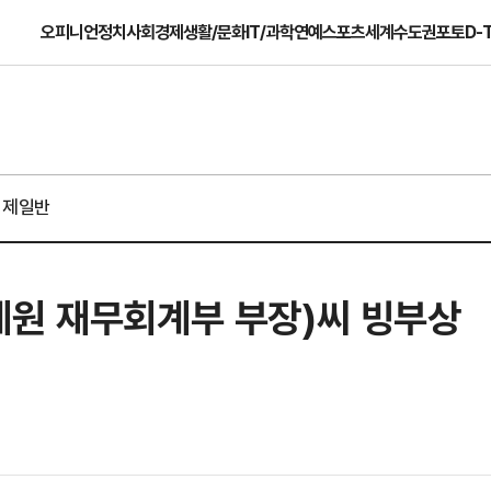
오피니언
정치
사회
경제
생활/문화
IT/과학
연예
스포츠
세계
수도권
포토
D-
경제일반
제원 재무회계부 부장)씨 빙부상