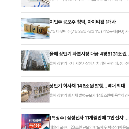
는 이번주 코스피 지수 밴드로 2950~3250선을 제
(0.18%) 오른 3196.05에 장을 마쳤다.지난주(7월
미일 관세율 타결에 따른 한미 합의 기대감 등으로 연고
이번주 공모주 청약, 아이티켐 1개사
7월 다섯째 주(7월 28일~8월 1일) 기업공개(IP
1개사가 일반투자자 대상 공모주 청약을 진행한다.2
로 공모 청약에 나선다. 다음달 7일 코스닥 시장에 입
자 대상 수요예측을 진행, 최종 공모가를 희망밴드(1만4
올해 상반기 자본시장 대금 4경5131조원…
올해 상반기 국내 자본시장에서 처리된 관련 대금이 전
기 예탁원을 통해 처리된 자본시장 관련 대금은 4경51
반기(303조원)와 비교해 약 1.3배로 불어났다. 
Repo(환매조건부채권) 결제대금이 3경9373조원으로
상반기 회사채 146조원 발행…역대 최대
올해 상반기 회사채 발행규모가 146조원에 육박하면서
직접금융 조달실적'에 따르면, 상반기 회사채 발행은 1
하락으로 일반 회사채 발행이 증가한 데다, 보험사가 
늘어난 영향으로 풀이된다.일반 회사채 발행은 37조83
[특징주] 삼성전자 11개월만에 '7만전자'…
테슬라로부터 23조원 규모의 반도체 위탁생산(파운드리