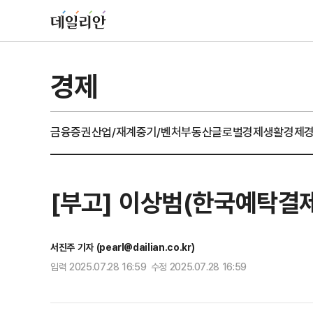
경제
금융
증권
산업/재계
중기/벤처
부동산
글로벌경제
생활경제
[부고] 이상범(한국예탁결
서진주 기자 (pearl@dailian.co.kr)
입력 2025.07.28 16:59 수정 2025.07.28 16:59