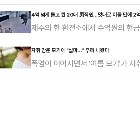
을 한 40대 여성 BJ가 경찰에 붙
기내 조명이 꺼진 뒤 잠을 청하던 한
태의 상의 차림은 과하…
도로교통법 위반(음주운전) 혐의로 
4억 넘게 들고 튄 20대 男직원…멋대로 이틀 만에 2억
하던 여성 승객들에게 목소리를 낮춰
제주의 한 환전소에서 수억원의 현금을
지난 25일 대구의 한 노래방에서 
무시하며 반발했고, 남성은 격앙된 목
주서부경찰서는 절도 등의 혐의를 받
터넷 라이브 방송을 진행한 혐의를 
뱉었다.말싸움은 몸싸움…
밝혔다. 제주지법은 지난 25일 도주
자취 감춘 모기에 "설마…" 우려 나왔다
시청자가 "부산 태종대로 가는데 음주
폭염이 이어지면서 '여름 모기'가 자취
장을 발부했다.A씨는 지난 20일 오
고 즉시 경찰에 신고했다.경찰은 A씨
부릴 것이라는 우려도 나온다.27일 
에서 근무 중 금고에 보관하고 있던 
뒤 실시간 이동 경…
25일 기준 모기발생지수는 2단계인 
를 받는다.환전소 측은 거액의 현금
불쾌 등 4단계로 나뉘는데m 보통 7
고, 경찰은 범행 이틀 만인 지난 2
수준이었다.모기활동지수가 '100'인
지 경찰이 회수…
면 5번 이상 모기에 물릴 수 있는데
다.최근 일주일 모기활동지수를 보면, 