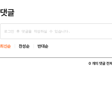
댓글
최신순
찬성순
반대순
0 개의 댓글 전