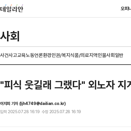
오피
사회
사건사고
교육
노동
언론
환경
인권/복지
식품/의료
지역
인물
사회일반
"피식 웃길래 그랬다" 외노자 지
이지희 기자 (ljh4749@dailian.co.kr)
입력 2025.07.28 16:19 수정 2025.07.28 16:19