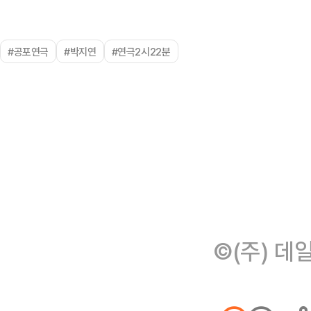
#공포연극
#박지연
#연극2시22분
©(주) 데