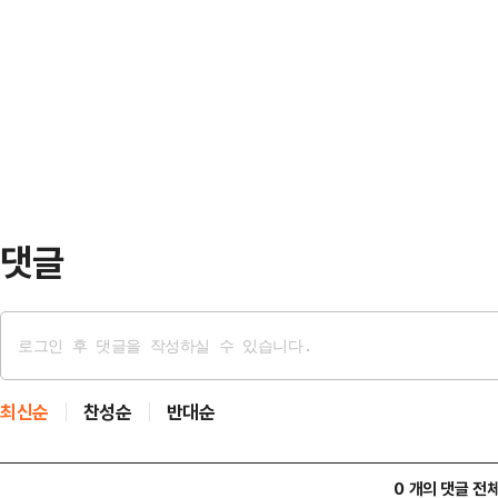
오전 3시쯤 평택시 지산동의 야산에서
을 게재하며 "이 분(최 처장)을 이
이 발견했다.앞서 그의 가족들은 오전
앞으로 정부 인사업무가 이 기괴한 
있다며 경찰에 실종 신고를 한 상태였
되는거 …
나선 뒤 산으로 가 스스로 목숨을 끊은 것으로 보
것으로 전해졌다.경찰 관계자는 "수
수 없다…
댓글
최신순
찬성순
반대순
0 개의 댓글 전