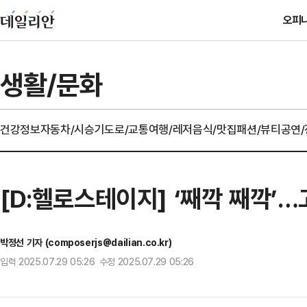
오피
생활/문화
건강정보
자동차/시승기
도로/교통
여행/레저
음식/맛집
패션/뷰티
공연
[D:헬로스테이지] ‘째깍 째깍’…
박정선 기자 (composerjs@dailian.co.kr)
입력 2025.07.29 05:26 수정 2025.07.29 05:26