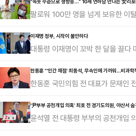
데 대해 "내부고발자에게 시금석이 
"속옷 수준으로 생방송…" 10세 연하남 만나는 女리
팔로워 100만 명을 넘게 보유한 
따르면 임 지검장은 전날 사회관계망
나의 과한 노출 의상이 화제의 중심에
결 관련 기사를 올리며 "이 사건은 
에 따르면 엘레오노라 인카르도나는 
이재명 정부, 시작이 불안하다
만, 권위주의적 조직문화에 경종을 
대통령 이재명이 꼬박 한 달을 끌다
스타디움에서 열린 PSG와 바이에른
하고 주저하는 모든 내부고발자에게 
카드 폐기는 사실은 아주 쉬운 결정
착용했다.공개된 사진에 따르면 인
검장은 "원고가 아니라 …
가사도우미나 배달원에게 행한 사모
한동훈 "'인간 채점' 최동석, 무속인에 가까워…비과학
트와 브라톱 차림(사진 왼쪽)으로 중
한동훈 국민의힘 전 대표가 문재인 전
실의 가족이자 입법 작업 동료들을 
셜미디어(SNS)에 공유돼 화제를 모
시장의 성추행 사건을 옹호하는 등 
를 요구했고, 자기가 부임하기로 된 
태의 상의 차림은 과하…
인사혁신처장이 지난달 발표한 '고위공
'尹부부 공천개입 의혹' 최호 전 경기도의원, 야산서 숨
원 해결을 압박하며 폭언과 예산 삭감
윤석열 전 대통령 부부의 공천개입 의
정도면 '무속인'에 가까운 것 아니냐
다.이러면 잘라내기가 하나도 어렵지 
호 전 경기도의원이 숨진 채 발견됐
페이스북에 최 처장이 발표했던 '고위
철회가 정 야박했다…