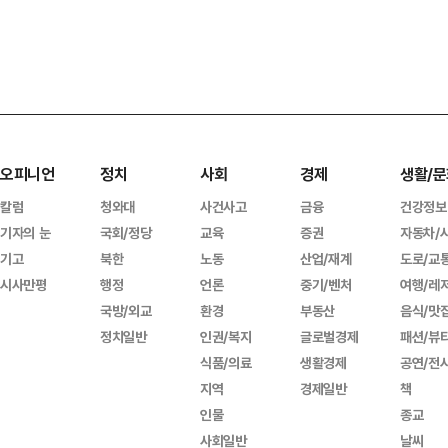
오피니언
정치
사회
경제
생활/문
칼럼
청와대
사건사고
금융
건강정보
기자의 눈
국회/정당
교육
증권
자동차/
기고
북한
노동
산업/재계
도로/교
시사만평
행정
언론
중기/벤처
여행/레
국방/외교
환경
부동산
음식/맛
정치일반
인권/복지
글로벌경제
패션/뷰
식품/의료
생활경제
공연/전
지역
경제일반
책
인물
종교
사회일반
날씨