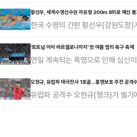
베테랑의 힘을 앞세워 반등을 예고했다
를 기록하지 못하며 시즌 타율은 종전 
전의 첫 경기를 내줬으나 26일 2차
황선우, 세계수영선수권 자유형 200m 8위로 예선 
타자로 나서 4타수 3안타 1타점을 
한국 수영의 간판 황선우(강원도청)
경기서 최정이 부활을 알리는 연타석
병 역할을 맡았고, 볼넷 2개를 얻어
예선을 8위로 통과했다.황선우는 2
후반기가 시작되어서도 SSG의 경기
센가 고다…
선수권대회 아레나에서 열린 2025 세
‘토트넘 이어 바르셀로나까지’ 한 여름 밤의 축구 축제
전, 6연패 부진에 빠졌다가 겨우 연
연일 계속되는 폭염으로 인해 심신이 
선수권대회 경영 종목 이틀 째 남자 
지만 지난 25일 주말 3연전 첫 경
이어 열린다.쿠팡플레이는 4년 연속
기록으로 6조 5위를 차지했다.전체 
워지는…
시리즈’를 올해도 국내서 개최한다
오현규, 유럽파 태극전사 1호골…홍명보호 주전 공격수 
승에 무난히 진출했다.지난해 2월 
유럽파 공격수 오현규(헹크)가 벨기
토트넘 홋스퍼와 사우디 자본을 등에
200m에서 우승을 차지하며 한국 수
며 축구대표팀 주전 공격수 경쟁서 
드다.오는 30일 오후 8시 수원월
에 도전한다.황…
각) 벨기에 브뤼헤의 얀 브라이덜 
먼저 맞대결을 벌이고 다음달 3일 
2025-26 벨기에 주필러리그 개막
격돌한다.쿠팡플레이 시리즈는 202