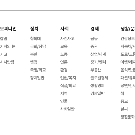
오피니언
정치
사회
경제
생활/문
칼럼
청와대
사건사고
금융
건강정보
기자의 눈
국회/정당
교육
증권
자동차/
기고
북한
노동
산업/재계
도로/교
시사만평
행정
언론
중기/벤처
여행/레
국방/외교
환경
부동산
음식/맛
정치일반
인권/복지
글로벌경제
패션/뷰
식품/의료
생활경제
공연/전
지역
경제일반
책
인물
종교
사회일반
날씨
생활문화