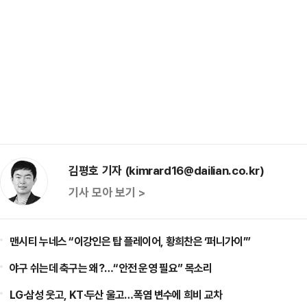
김평호 기자 (kimrard16@dailian.co.kr)
기사 모아 보기 >
맨시티 누네스 “이강인은 탑 플레이어, 황희찬은 ‘퍼니가이’”
야구 쉬는데 축구는 왜?…“안전 운영 필요” 목소리
LG·삼성 웃고, KT·두산 울고…폭염 변수에 희비 교차