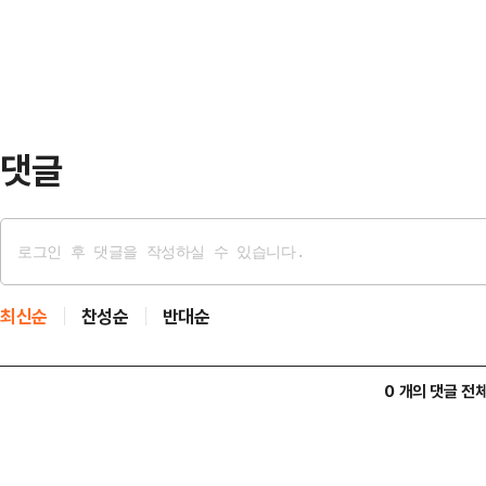
기록했다.콘스탄티노스 카레차스의 
2023년 맨체스터 시티…
서 오른발 터닝슛으로 상대 골망을 
태극전사의 공식 1호골이기도 하다.2
을 터뜨리며 대표팀 선수 …
댓글
최신순
찬성순
반대순
0 개의 댓글 전