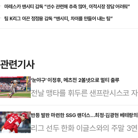
마레스카 맨시티 감독 “선수 관련해 추측 많아, 이적시장 장담 어려워”
팀 K리그 이끈 정정용 감독 “맨시티, 차이를 만들어 내는 팀”
관련기사
‘눈야구’ 이정후, 메츠전 2볼넷으로 멀티 출루
전날 맹타를 휘두른 샌프란시스코 
티출루에 성공했다.이정후는 28일(
서 열린 ‘2025 메이저리그’ 뉴욕 
반등 발판 마련한 SSG 랜더스…최정·김광현 베테랑의
리그 선두 한화 이글스와의 주말 3연
3타수 무안타 2볼넷을 기록했다.볼