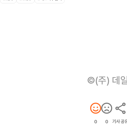
©(주) 데
기사 공
0
0