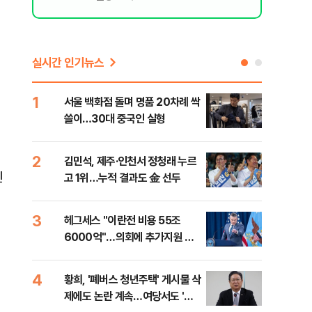
실시간 인기뉴스
1
6
서울 백화점 돌며 명품 20차례 싹
이번
쓸이…30대 중국인 실형
어스
2
7
김민석, 제주·인천서 정청래 누르
李,
인
고 1위…누적 결과도 金 선두
국민
李 
3
8
헤그세스 "이란전 비용 55조
[단
6000억"…의회에 추가지원 촉
1%
구
4
9
황희, '폐버스 청년주택' 게시물 삭
"정
제에도 논란 계속…여당서도 '내
도 