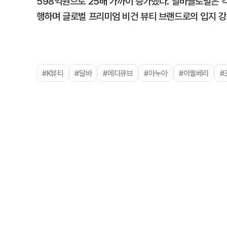
598억원으로 25배 가까이 증가했다. 달바글로벌은 
행하며 글로벌 프리미엄 비건 뷰티 브랜드로의 입지 강
#K뷰티
#달바
#메디큐브
#아누아
#이퀄베리
#