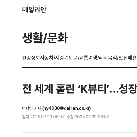
생활/문화
건강정보
자동차/시승기
도로/교통
여행/레저
음식/맛집
패션
전 세계 홀린 ‘K뷰티’…성
이나영 기자 (ny4030@dailian.co.kr)
입력 2025.07.29 06:07 수정 2025.07.29 06:07