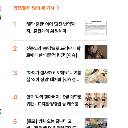
생활/문화 많이 본 기사
랜
글
1
‘딸깍 출판’ 이어 ‘고전 번역’까
지…출판계의 AI 딜레마
2
신동엽의 ‘농담’으로 드러난 대학
로에 대한 ‘대중적 편견’ [이슈]
3
"아이가 설사하고 토해요"…여름
철 '소아 장염' 대처법 [김효경의
데일리 헬스]
4
연극 ‘나와 할아버지’, 9월 대학로
귀환…표지훈·양경원 등 캐스팅
글
5
[르포] 병원 오는 길부터 고