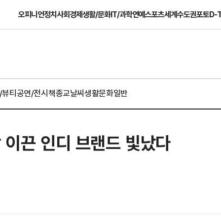
오피니언
정치
사회
경제
생활/문화
IT/과학
연예
스포츠
세계
수도권
포토
D-
/뷰티
공연/전시
책
종교
날씨
생활문화일반
장 이끈 인디 브랜드 빛났다