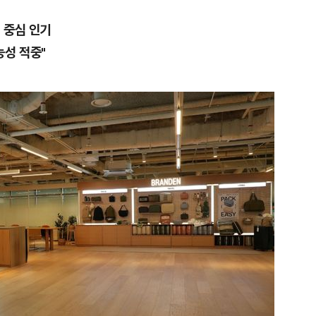
 중심 인기
능성 적중"
1
“다시 시청으로” 김선태에게 
충주시장의 재치 있는 제안…추
개
2
"숙련된 모습" 통영 60대女 
제로 갈 가능성 있나…범인의 
3
1236회 로또 1등 당첨번호
'12·18·21·29·34·38'번…
어디?
4
"출근길에 우연히 복권 샀는데…
원 당첨자 사연은?
5
경찰, 드라마 '김부장' 제작사
자본시장법 위반 의혹