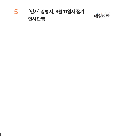
로남불' 비판
원 
5
10
[인사] 광명시, 8월 11일자 정기
[속
인사 단행
선거
리
해