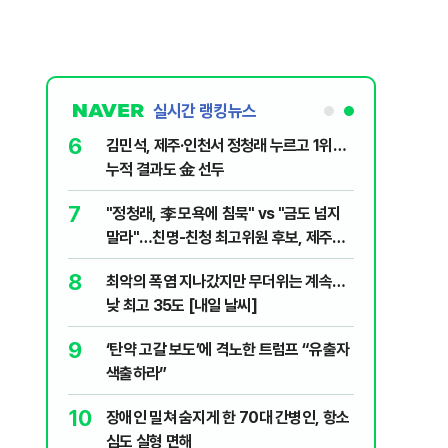
실시간 랭킹뉴스
6
전한 40세
김민석, 제주·인천서 정청래 누르고 1위…
천 2000
누적 결과도 金 선두
7
살인사건, 미
"정청래, 李 모욕에 침묵" vs "금도 넘지
실체는?
말라"…친명-친청 최고위원 후보, 제주서
격돌
8
최악의 폭염 지나갔지만 무더위는 계속…
1등 당첨지역
낮 최고 35도 [내일 날씨]
9
" 1등 5억
‘탄약 고갈 보도’에 격노한 트럼프 “유출자
색출하라”
10
 회장 수사…
장애인 밀쳐 숨지게 한 70대 간병인, 항소
심도 실형 면해