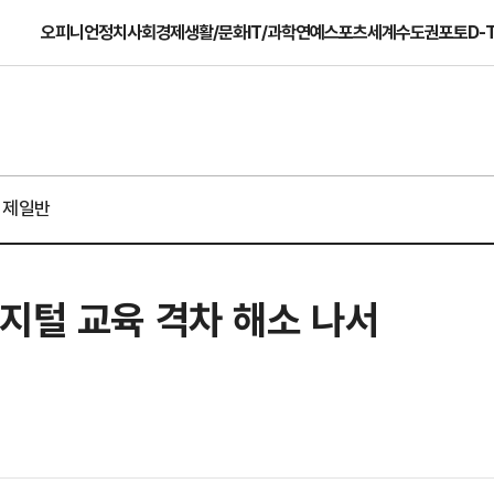
오피니언
정치
사회
경제
생활/문화
IT/과학
연예
스포츠
세계
수도권
포토
D-
경제일반
지털 교육 격차 해소 나서