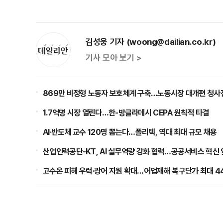
김성웅 기자 (woong@dailian.co.kr)
기사 모아 보기 >
869만 비정형 노동자 보호체계 구축…노동시장 대개편 청사
1.7억명 시장 열린다…한-방글라데시 CEPA 원칙적 타결
AI·반도체 교수 120명 뽑는다…폴리텍, 역대 최대 규모 채용
산업인력공단-KT, AI 실무역량 강화 협력…공공서비스 혁신
고수온 피해 우럭·광어 지원 확대…어업재해 복구단가 최대 4