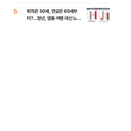
낮춰야"
계 
5
10
퇴직은 50세, 연금은 65세부
SK
터?…청년, 명품·여행 대신 노후
마켓
준비 [Now 2.30]