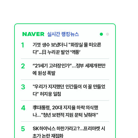
실시간 랭킹뉴스
1
6
기껏 생수 보냈더니 "화장실 물 떠오른
오세훈 “
다"...日 누리꾼 발언 ‘역풍’
근본적 문
2
7
“21세기 고려장인가”…정부 세제개편안
'달달하네
에 원성 폭발
수료' 2
3
8
"우리가 지지했던 인간들이 이 꼴 만들었
2030은
다" 허지웅 일침
줄 알았나
리 헬스]
4
9
李대통령, 20대 지지율 하락 의식했
‘풀옵션 
나…"청년 보편적 지원 문턱 낮춰야"
날 1만대
5
10
SK하이닉스 하한가라고?…프리마켓 시
'화장실서
초가 논란 재점화
기하던 男