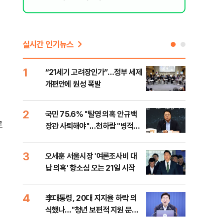
실시간 인기뉴스
1
6
“21세기 고려장인가”…정부 세제
업비
개편안에 원성 폭발
썸·
2
7
국민 75.6% "탈영 의혹 안규백
'달
로
장관 사퇴해야"…천하람 "병적기
버리
록 즉각 공개하라"
3
8
오세훈 서울시장 '여론조사비 대
[단
납 의혹' 항소심 오는 21일 시작
허,
4
9
李대통령, 20대 지지율 하락 의
李 
식했나…"청년 보편적 지원 문턱
만파