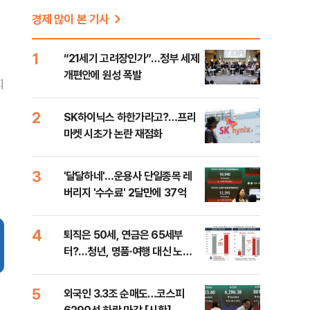
경제 많이 본 기사
1
“21세기 고려장인가”…정부 세제
개편안에 원성 폭발
지
2
SK하이닉스 하한가라고?…프리
마켓 시초가 논란 재점화
3
'달달하네'…운용사 단일종목 레
버리지 '수수료' 2달만에 37억
4
퇴직은 50세, 연금은 65세부
터?…청년, 명품·여행 대신 노후
준비 [Now 2.30]
5
외국인 3.3조 순매도…코스피