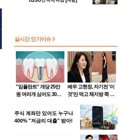
6290선 하락 마감 [시황]