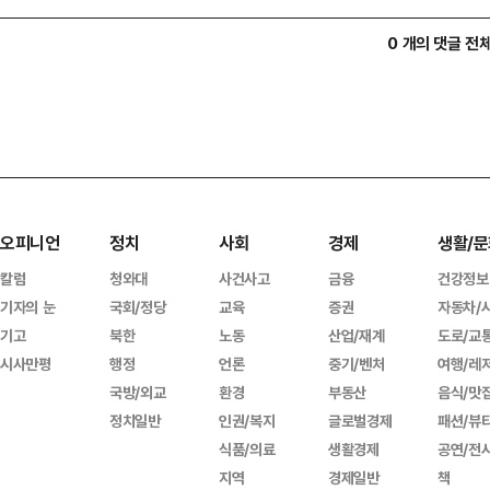
0 개의 댓글 전
오피니언
정치
사회
경제
생활/문
칼럼
청와대
사건사고
금융
건강정보
기자의 눈
국회/정당
교육
증권
자동차/
기고
북한
노동
산업/재계
도로/교
시사만평
행정
언론
중기/벤처
여행/레
국방/외교
환경
부동산
음식/맛
정치일반
인권/복지
글로벌경제
패션/뷰
식품/의료
생활경제
공연/전
지역
경제일반
책