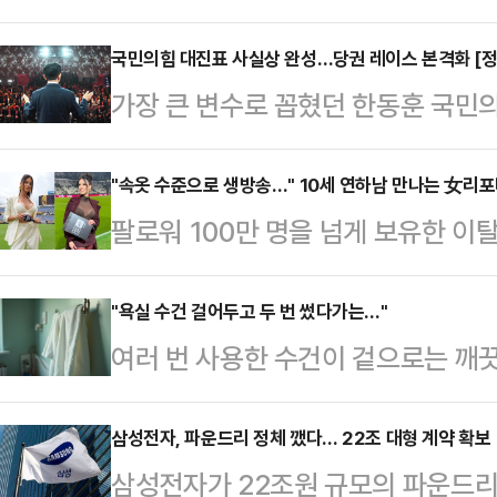
카드 폐기는 사실은 아주 쉬운 결정
가사도우미나 배달원에게 행한 사모
국민의힘 대진표 사실상 완성…당권 레이스 본격화 [정
가장 큰 변수로 꼽혔던 한동훈 국민의
실의 가족이자 입법 작업 동료들을 
전당대회 대진표의 윤곽이 한층 뚜렷
를 요구했고, 자기가 부임하기로 된 
터 시작되지만 핵심 인사의 깜짝 출
"속옷 수준으로 생방송…" 10세 연하남 만나는 女리
원 해결을 압박하며 폭언과 예산 삭감
팔로워 100만 명을 넘게 보유한 
세하다.이 가운데 한국사 강사 출신
다.이러면 잘라내기가 하나도 어렵지 
나의 과한 노출 의상이 화제의 중심에
바 '친길(친전한길)'의 김문수·장동혁
철회가 정 야박했다…
에 따르면 엘레오노라 인카르도나는 
"욕실 수건 걸어두고 두 번 썼다가는…"
철수·조경태 후보, 그리고 양측의 
여러 번 사용한 수건이 겉으로는 깨
스타디움에서 열린 PSG와 바이에른
략으로 본격적인 표심 공략에 나설 
결과가 나왔다.프림로즈 프리스톤 레
착용했다.공개된 사진에 따르면 인
문수·장동혁 …
일(현지시간) 영국 매체 데일리메일과
삼성전자, 파운드리 정체 깼다… 22조 대형 계약 확보
트와 브라톱 차림(사진 왼쪽)으로 중
삼성전자가 22조원 규모의 파운드리
용한 후 세탁하는 게 좋다"고 밝혔다
셜미디어(SNS)에 공유돼 화제를 모