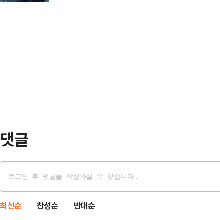
다.삼성전자는 28일 글로벌 대형기업
깨끗한 수건도 더 이상 깨끗하지 않다
태의 상의 차림은 과하…
생산 공급 계약을 수주했다고 공시했
시 더럽히기 때문에 씻는 의미가 없다
총 매출액(300조8709억원)의 7.
때 수천 개의 피부 세포와 수백만 
년 7월 24일부터 2033년 12월 
묻어 난다"…
경영상의 비밀 유지를 위해 밝힐 수
정체돼있던 삼성전자 파운드리 사업부
근 영업…
댓글
최신순
찬성순
반대순