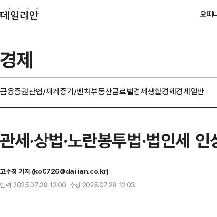
오피
경제
금융
증권
산업/재계
중기/벤처
부동산
글로벌경제
생활경제
경제일반
관세·상법·노란봉투법·법인세 인
고수정 기자 (ko0726@dailian.co.kr)
입력 2025.07.28 12:00 수정 2025.07.28 12:03