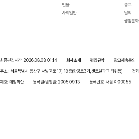
인물
종교
사회일반
날씨
생활문화
최종편집시간: 2026.08.08 01:14
회사소개
편집규약
광고제휴문의
주소 : 서울특별시 용산구 서빙고로 17, 18층(한강로3가,센트럴파크 타워동)
전화 
제호: 데일리안
등록일/발행일: 2005.09.13
등록번호: 서울 아00055