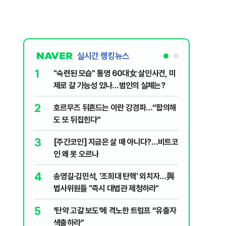
실시간 랭킹뉴스
1
6
"숙련된 모습" 통영 60대女 살인사건, 미
“우크라
제로 갈 가능성 있나…범인의 실체는?
정제유 3
2
7
호르무즈 뒤흔드는 이란 강경파…“합의해
입추 하루
도 또 뒤집힌다”
37도'…
있는 치료
3
8
[주간코인] 지금은 살 때 아니다?…비트코
李, '개미
인 왜 못 오르나
민의힘 "'
4
9
송영길·김민석, '조희대 탄핵' 외치자…與
UAE “
법사위원들 "즉시 대법관 제청하라"
격…1명 
5
10
‘탄약 고갈 보도’에 격노한 트럼프 “유출자
국민의힘 
색출하라”
당내서는