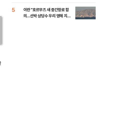
5
10
이란 "호르무즈 새 중간항로 합
폭염
의…선박 상당수 우리 영해 지난
층…
다"
글