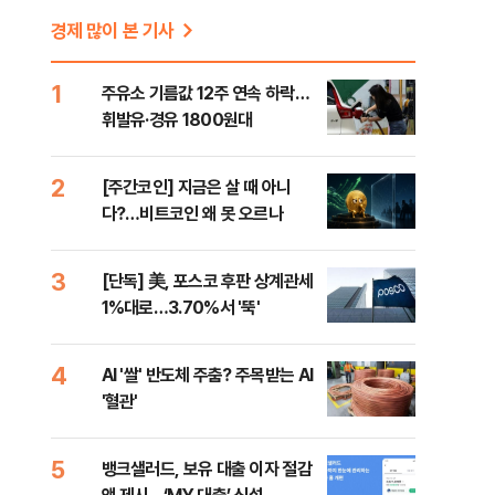
경제 많이 본 기사
1
주유소 기름값 12주 연속 하락…
휘발유·경유 1800원대
2
[주간코인] 지금은 살 때 아니
다?…비트코인 왜 못 오르나
3
[단독] 美, 포스코 후판 상계관세
1%대로…3.70%서 '뚝'
4
AI '쌀' 반도체 주춤? 주목받는 AI
'혈관'
5
뱅크샐러드, 보유 대출 이자 절감