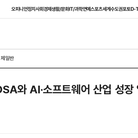
오피니언
정치
사회
경제
생활/문화
IT/과학
연예
스포츠
세계
수도권
포토
D-
경제일반
SA와 AI·소프트웨어 산업 성장