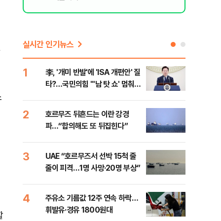
실시간 인기뉴스
1
6
李, '개미 반발'에 'ISA 개편안' 질
천안
타?…국민의힘 "'남 탓 쇼' 멈춰
이 
소
라"
사
2
7
호르무즈 뒤흔드는 이란 강경
[주
파…“합의해도 또 뒤집힌다”
다?
3
8
UAE “호르무즈서 선박 15척 줄
민주
줄이 피격…1명 사망·20명 부상”
청래
능 
4
9
주유소 기름값 12주 연속 하락…
"너
휘발유·경유 1800원대
운전
할