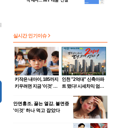
액 제시…‘MY 대출’ 신설
지