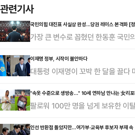
관련기사
국민의힘 대진표 사실상 완성…당권 레이스 본격화 [정
가장 큰 변수로 꼽혔던 한동훈 국민의
전당대회 대진표의 윤곽이 한층 뚜렷
터 시작되지만 핵심 인사의 깜짝 출
이재명 정부, 시작이 불안하다
대통령 이재명이 꼬박 한 달을 끌다
세하다.이 가운데 한국사 강사 출신
카드 폐기는 사실은 아주 쉬운 결정
바 '친길(친전한길)'의 김문수·장동혁
가사도우미나 배달원에게 행한 사모
"속옷 수준으로 생방송…" 10세 연하남 만나는 女리
철수·조경태 후보, 그리고 양측의 
팔로워 100만 명을 넘게 보유한 
실의 가족이자 입법 작업 동료들을 
략으로 본격적인 표심 공략에 나설 
나의 과한 노출 의상이 화제의 중심에
를 요구했고, 자기가 부임하기로 된 
문수·장동혁 …
에 따르면 엘레오노라 인카르도나는 
인선 반환점 돌았지만…여가부·교육부 후보자 부재 속 야
원 해결을 압박하며 폭언과 예산 삭감