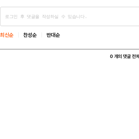
최신순
찬성순
반대순
0 개의 댓글 전