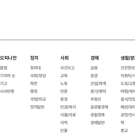
오피니언
정치
사회
경제
생활/문
칼럼
청와대
사건사고
금융
건강정보
기자의 눈
국회/정당
교육
증권
자동차/
기고
북한
노동
산업/재계
도로/교
시사만평
행정
언론
중기/벤처
여행/레
국방/외교
환경
부동산
음식/맛
정치일반
인권/복지
글로벌경제
패션/뷰
식품/의료
생활경제
공연/전
지역
경제일반
책
인물
종교