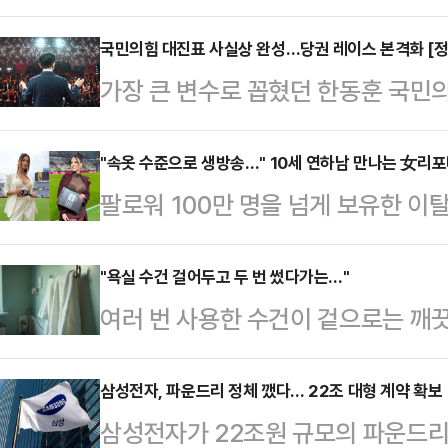
카드 폐기는 사실은 아주 쉬운 결정
가사도우미나 배달원에게 행한 사모
국민의힘 대진표 사실상 완성…당권 레이스 본격화 [정
가장 큰 변수로 꼽혔던 한동훈 국민의
실의 가족이자 입법 작업 동료들을 
전당대회 대진표의 윤곽이 한층 뚜렷
를 요구했고, 자기가 부임하기로 된 
터 시작되지만 핵심 인사의 깜짝 출
"속옷 수준으로 생방송…" 10세 연하남 만나는 女리
원 해결을 압박하며 폭언과 예산 삭감
팔로워 100만 명을 넘게 보유한 
세하다.이 가운데 한국사 강사 출신
다.이러면 잘라내기가 하나도 어렵지 
나의 과한 노출 의상이 화제의 중심에
바 '친길(친전한길)'의 김문수·장동혁
철회가 정 야박했다…
에 따르면 엘레오노라 인카르도나는 
"욕실 수건 걸어두고 두 번 썼다가는…"
철수·조경태 후보, 그리고 양측의 
여러 번 사용한 수건이 겉으로는 깨
스타디움에서 열린 PSG와 바이에른
략으로 본격적인 표심 공략에 나설 
결과가 나왔다.프림로즈 프리스톤 레
착용했다.공개된 사진에 따르면 인
문수·장동혁 …
일(현지시간) 영국 매체 데일리메일과
삼성전자, 파운드리 정체 깼다… 22조 대형 계약 확보
트와 브라톱 차림(사진 왼쪽)으로 중
삼성전자가 22조원 규모의 파운드리
용한 후 세탁하는 게 좋다"고 밝혔다
셜미디어(SNS)에 공유돼 화제를 모