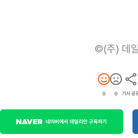
©(주) 데
기사 공
0
0
네이버에서 데일리안 구독하기