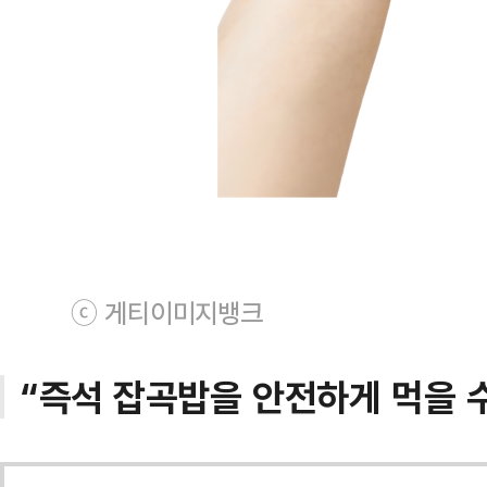
ⓒ 게티이미지뱅크
“즉석 잡곡밥을 안전하게 먹을 수