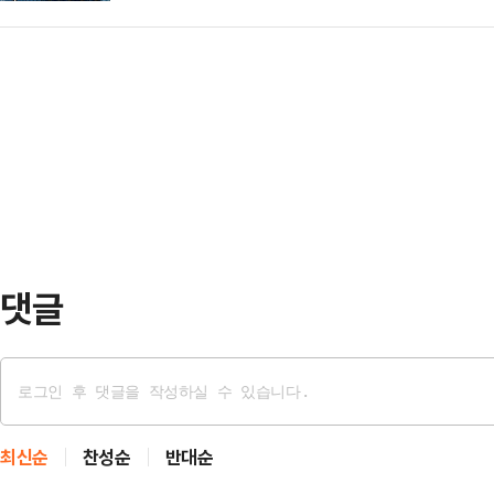
다.삼성전자는 28일 글로벌 대형기업
깨끗한 수건도 더 이상 깨끗하지 않다
태의 상의 차림은 과하…
생산 공급 계약을 수주했다고 공시했
시 더럽히기 때문에 씻는 의미가 없다
총 매출액(300조8709억원)의 7.
때 수천 개의 피부 세포와 수백만 
년 7월 24일부터 2033년 12월 
묻어 난다"…
경영상의 비밀 유지를 위해 밝힐 수
정체돼있던 삼성전자 파운드리 사업부
근 영업…
댓글
최신순
찬성순
반대순