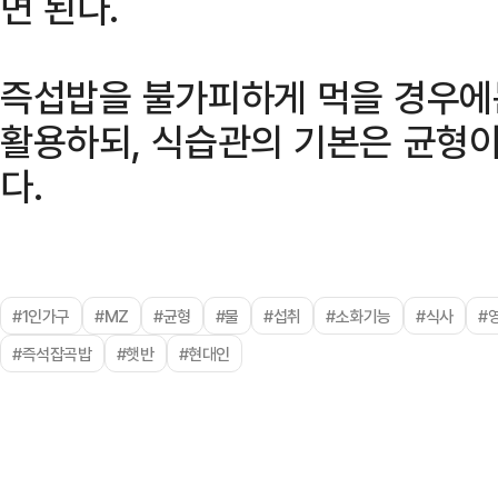
면 된다.
즉섭밥을 불가피하게 먹을 경우에
활용하되, 식습관의 기본은 균형이
다.
#1인가구
#MZ
#균형
#물
#섭취
#소화기능
#식사
#
#즉석잡곡밥
#햇반
#현대인