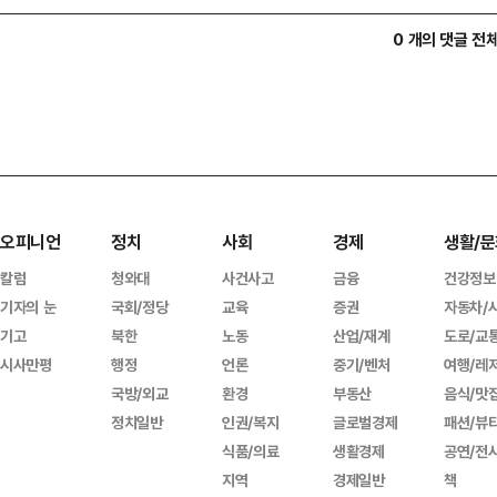
0 개의 댓글 전
오피니언
정치
사회
경제
생활/문
칼럼
청와대
사건사고
금융
건강정보
기자의 눈
국회/정당
교육
증권
자동차/
기고
북한
노동
산업/재계
도로/교
시사만평
행정
언론
중기/벤처
여행/레
국방/외교
환경
부동산
음식/맛
정치일반
인권/복지
글로벌경제
패션/뷰
식품/의료
생활경제
공연/전
지역
경제일반
책