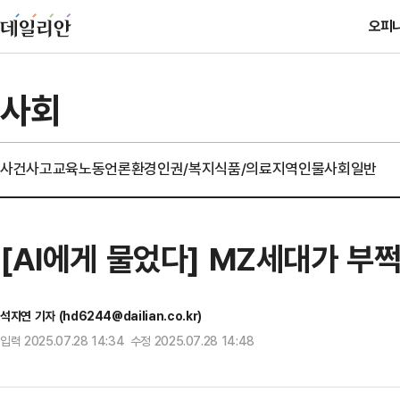
오피
사회
사건사고
교육
노동
언론
환경
인권/복지
식품/의료
지역
인물
사회일반
[AI에게 물었다] MZ세대가 부쩍
석지연 기자 (hd6244@dailian.co.kr)
입력 2025.07.28 14:34 수정 2025.07.28 14:48