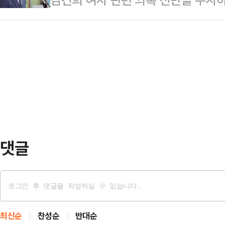
소환하며 베트남에 머물고 있는 김씨
광화문빌딩 웨스트에 마련된 특검 사무
팀이 25일 '통일교 2인자'로 알려
조계에 따르면 김건희 특검팀은 집사
사이냐', '김 여사…
해 구속영장을 청구했다.특검팀은 이날
이트란 김씨에 의해 설립된 렌터카 
세계평화통일가정연합(통일교) 전 
부채가 많은 자본잠식 상태였던 부실
반, 업무상 횡령 등의 혐의로 구속영
관계를 활용해 한국증권금…
2022년 4월∼8월쯤 '건진법사' 전
당의 다이아몬드 목걸이와 1000만원
탁한 혐의를 받는…
댓글
최신순
찬성순
반대순