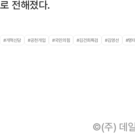
로 전해졌다.
#개혁신당
#공천개입
#국민의힘
#김건희특검
#김영선
#명
©(주) 데