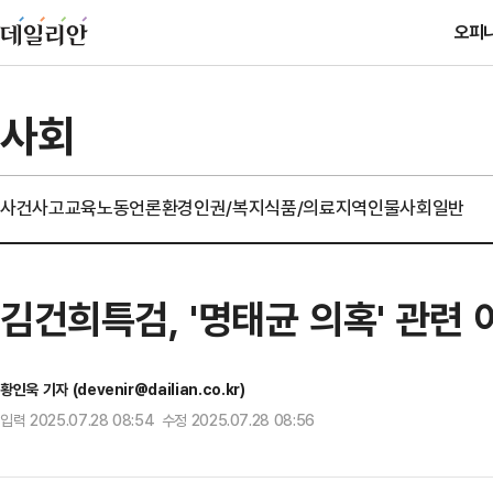
오피
사회
사건사고
교육
노동
언론
환경
인권/복지
식품/의료
지역
인물
사회일반
김건희특검, '명태균 의혹' 관련
황인욱 기자 (devenir@dailian.co.kr)
입력 2025.07.28 08:54 수정 2025.07.28 08:56