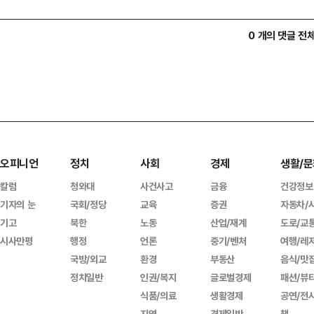
0 개의 댓글 전
오피니언
정치
사회
경제
생활/문
칼럼
청와대
사건사고
금융
건강정보
기자의 눈
국회/정당
교육
증권
자동차/
기고
북한
노동
산업/재계
도로/교
시사만평
행정
언론
중기/벤처
여행/레
국방/외교
환경
부동산
음식/맛
정치일반
인권/복지
글로벌경제
패션/뷰
식품/의료
생활경제
공연/전
지역
경제일반
책