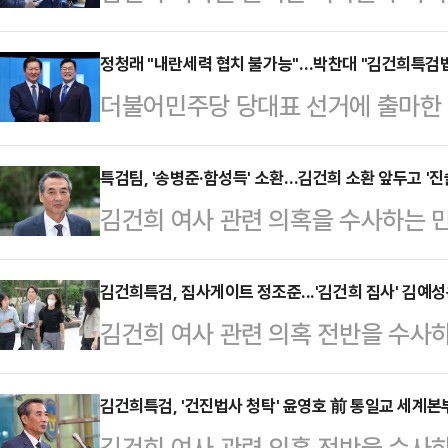
부의 '공천 개입' 의혹을 함께 받고
의원은 27일 오전 9시 25분께 김
정청래 "내란세력 협치 불가능"…박찬대 "김건희특검법
더불어민주당 당대표 선거에 출마한 
KT광화문웨스트빌딩에 위치한 특검
앞두고 강성 지지층 표심을 겨냥해 '
앞서 윤 의원은 기자들과 만나 "여
정청래 후보는 이날 페이스북 글을 통
특검팀, '송병준·함성득' 소환…김건희 소환 앞두고 '진
하게 조사에 임하겠다"고 밝혔다."윤
김건희 여사 관련 의혹을 수사하는 
명·김민석·박찬대·정청래를 수거하려
한다고 직접 연락을 했느냐"는 질문에
시기획사 코바나컨텐츠에 수 억원의 
며 "협치보다 내란척결이 먼저다. 
릴 것"이…
투스홀딩스 의장을 소환했다.특검팀은
김건희특검, 집사게이트 정조준...'김건희 집사' 김예성
로 운운하지 말라"고 말했다.이는 박
김건희 여사 관련 의혹 전반을 수사
득 경기대 정치전문대학원장도 불러 
권 여당 대표로 야당과 협치도 추구
팀이 이른바 '집사게이트' 수사를 
관계자를 대상으로 혐의와 관련해 증
인다.박 후보도 페이…
이 커지고 있다. 특검은 현재 김씨
김건희특검, '건진법사 청탁' 윤영호 前 통일교 세계
다.26일 법조계에 따르면 송 의장은 
김건희 여사 관련 의혹 전반을 수사