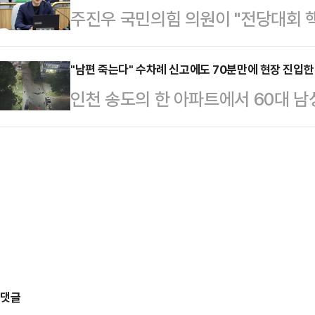
주진우 국민의힘 의원이 "전당대회 
치로, 이미 복귀한 학생들과의 형평성
위적 증세로 국민의 등골을 쥐어짜는 
략"이라며 "찬탄반탄(탄핵 찬성·반대
다.교육부는 25일 유급 의대생 2학
'빚잔치 총리…
원은 26일 페이스북을 통해 "국민은
"남편 죽는다" 수차례 신고에도 70분만에 현장 진입한
의사 국가시험(국시)을 추가로 시행하
인천 송도의 한 아파트에서 60대 남
고 싸워봤자 국민 벌점만 쌓인다"며 
대한 정부 입장'을 발표했다.교육부는
시 피해자 아내의 112 신고 녹취록
단절하되 미래를 얘기해야 한다"면서 
회'(의총…
의원실이 확보한 '인천 송도 사제총기
가지를 강조했고, 정책 만물상은 안 
112 신고는 지난 20일 오후 9시3
"당의 전열을 재정비하고 젊고 강한
내로 "살려주세요. 살려주세요. ○동 
회에 …
총에 맞았으니 빨리 좀 와달라"고 호
다고요"라고 묻자 A씨 아내는 답도 못
댓글