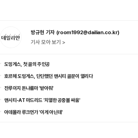
방규현 기자 (room1992@dailian.co.kr)
기사 모아 보기 >
도밍게스, 첫 골의 주인공
호르헤 도밍게스, 단단했던 맨시티 골문이 열리다
잔루이지 돈나룸마 '받아줘'
맨시티-AT 마드리드 '치열한 공중볼 싸움'
아데몰라 루크먼가 '이게 아닌데'