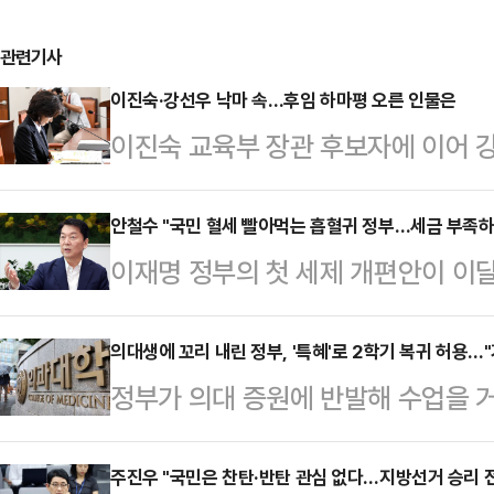
관련기사
이진숙·강선우 낙마 속…후임 하마평 오른 인물은
이진숙 교육부 장관 후보자에 이어 
낙마하면서 후임 장관 후보자군에 관
육부 장관 후보자로는 강경숙 조국혁
안철수 "국민 혈세 빨아먹는 흡혈귀 정부…세금 부족
이재명 정부의 첫 세제 개편안이 이달
원, 백승아 민주당 의원 등(가나다 
철수 국민의힘 의원이 "국민의 혈세
은 전라북도 남원 출생으로, 이화여
안 의원은 26일 페이스북을 통해 "
의대생에 꼬리 내린 정부, '특혜'로 2학기 복귀 허용…
학 영어교육 석사 및 특수교육학 박
정부가 의대 증원에 반발해 수업을 
는 증권거래세 인상까지 추진하고 있
기구(NGO) '세이브더칠드런' 해외
를 허용하기로 하면서 '특혜 논란'이 
의 피를 빨아먹는 흡혈귀 정부의 민
국립특수교육원 교육연구…
업을 몰아 듣고 내년 1학기에 다음 
주진우 "국민은 찬탄·반탄 관심 없다…지방선거 승리 
의원은 "국민에게는 현금 몇 푼 쥐여