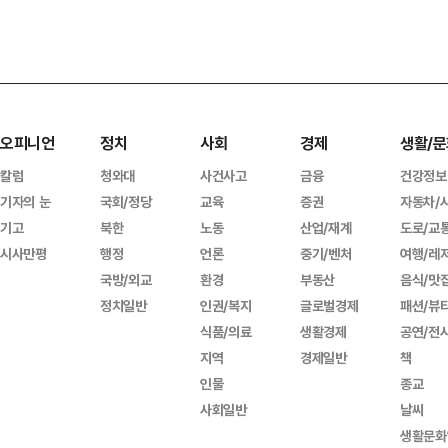
오피니언
정치
사회
경제
생활/문
칼럼
청와대
사건사고
금융
건강정보
기자의 눈
국회/정당
교육
증권
자동차/
기고
북한
노동
산업/재계
도로/교
시사만평
행정
언론
중기/벤처
여행/레
국방/외교
환경
부동산
음식/맛
정치일반
인권/복지
글로벌경제
패션/뷰
식품/의료
생활경제
공연/전
지역
경제일반
책
인물
종교
사회일반
날씨
생활문화