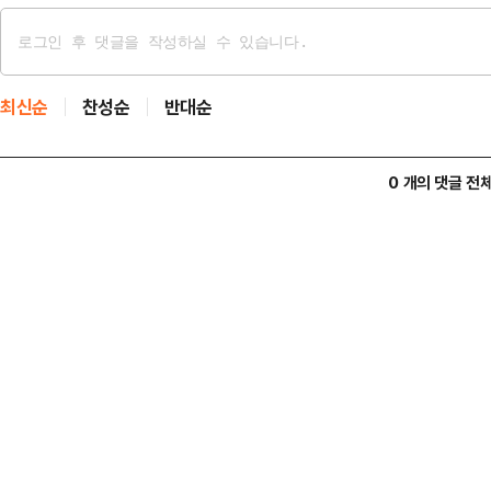
최신순
찬성순
반대순
0 개의 댓글 전