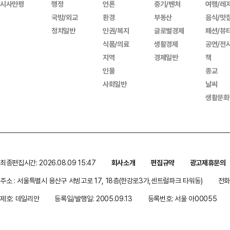
시사만평
행정
언론
중기/벤처
여행/레
국방/외교
환경
부동산
음식/맛
정치일반
인권/복지
글로벌경제
패션/뷰
식품/의료
생활경제
공연/전
지역
경제일반
책
인물
종교
사회일반
날씨
생활문화
최종편집시간: 2026.08.09 15:47
회사소개
편집규약
광고제휴문의
주소 : 서울특별시 용산구 서빙고로 17, 18층(한강로3가,센트럴파크 타워동)
전화 
제호: 데일리안
등록일/발행일: 2005.09.13
등록번호: 서울 아00055