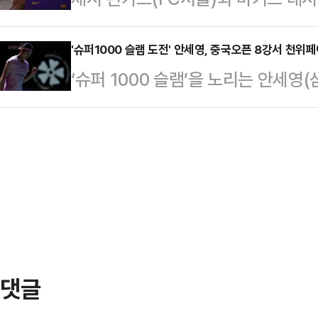
길 거리를 지역별로 정리해 드리겠
초 두산 마무리 투수 김택연을 상대로
다스페인 명문 FC바르셀로나가 공식
절대 빼놓을 수 없는 강원 동해시. 
뒀다.하지…
집 명단을 전격 발표했다. 무엇보다
'슈퍼1000 슬램 도전' 안세영, 중국오픈 8강서 천위
다. 취향에 맞게, 일정에 맞춰 어디를
‘슈퍼 1000 슬램’을 노리는 안세
릴 스타플레이어들이 대거 포함되며, 
디를 가도 결코 후회는 없을 것.▲
번 제압했다.안세영은 25일(한국시
다.이번 스쿼드에는 바르셀로나의 핵
욕장인 …
열린 세계배드민턴연맹(BWF) 슈퍼 
질 윙어 하피냐, 그리고 최근 10번
페이(중국·5위)를 게임스코어 2-0(2
목받는 천재 윙어 라민 야말이 모두 
올랐다.지난 5월 싱가포르 오픈에서
장을 통해 합류한 잉…
했던 안세영은 직전 대회인 일본오
고, 중국오픈에서도 승리를 거두며 
만 안세영…
댓글