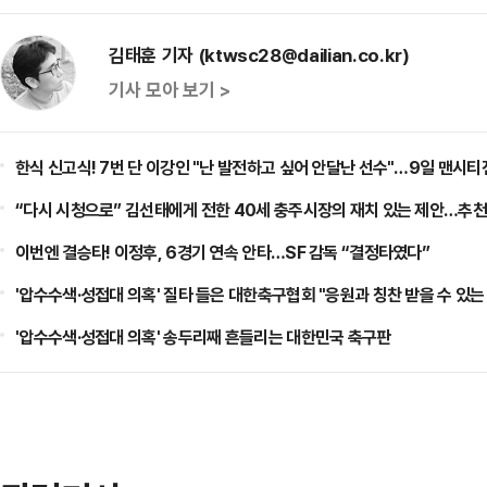
김태훈 기자 (ktwsc28@dailian.co.kr)
기사 모아 보기 >
한식 신고식! 7번 단 이강인 "난 발전하고 싶어 안달난 선수"…9일 맨시티
“다시 시청으로” 김선태에게 전한 40세 충주시장의 재치 있는 제안…추천
이번엔 결승타! 이정후, 6경기 연속 안타…SF 감독 “결정타였다”
'압수수색·성접대 의혹' 질타 들은 대한축구협회 "응원과 칭찬 받을 수 있
'압수수색·성접대 의혹' 송두리째 흔들리는 대한민국 축구판