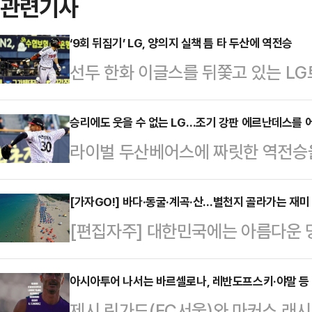
관련기사
‘9회 뒤집기’ LG, 양의지 실책 틈 타 두산에 역전승
선두 한화 이글스를 뒤쫓고 있는 L
역전승을 거두고 연승 행진을 이어갔
2025 신한 SOL 뱅크 KBO리그 
승리에도 웃을 수 없는 LG…조기 강판 에르난데스를 
라이벌 두산베어스에 짜릿한 역전승을
로 짜릿한 역전승을 거뒀다.주중 광주
에이저 에르난데스의 부진은 또 다시 
승리로 5연승을 내달리며 한화와 4경
잠실구장에서 열린 2025 신한 SO
[가자GO!] 바다·동굴·계곡·산…별천지 골라가는 재미 
말 두산에 1점을 내주고 3-4로 끌려
[편집자주] 대한민국에는 아름다운 
3점을 올리며 6-5로 짜릿한 역전승
연을 상대로 경기를 뒤집는데 성공했다
지요. 하지만 어디로 가야 할지, 무
을 거둔 LG는 이날 승리로 5연승을
있습니다. 이런 독자들을 위해 [가자G
아시아투어 나서는 바르셀로나, 레반도프스키·야말 등
다.3-3으로 맞서다 4회말 두산에 1
제시 린가드(FC서울)와 마커스 래