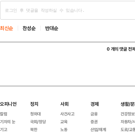
최신순
찬성순
반대순
0 개의 댓글 전
오피니언
정치
사회
경제
생활/문
칼럼
청와대
사건사고
금융
건강정보
기자의 눈
국회/정당
교육
증권
자동차/
기고
북한
노동
산업/재계
도로/교