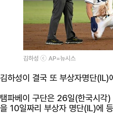
김하성 ⓒ AP=뉴시스
김하성이 결국 또 부상자명단(IL)
탬파베이 구단은 26일(한국시각)
을 10일짜리 부상자 명단(IL)에 