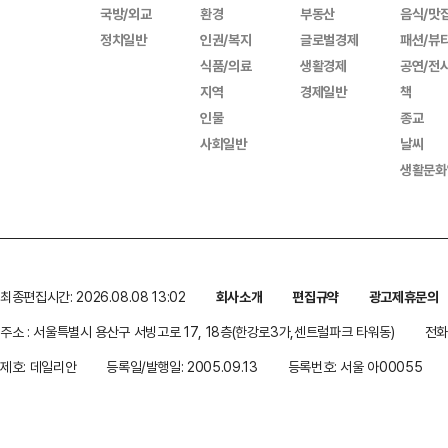
국방/외교
환경
부동산
음식/맛
정치일반
인권/복지
글로벌경제
패션/뷰
식품/의료
생활경제
공연/전
지역
경제일반
책
인물
종교
사회일반
날씨
생활문화
최종편집시간: 2026.08.08 13:02
회사소개
편집규약
광고제휴문의
주소 : 서울특별시 용산구 서빙고로 17, 18층(한강로3가,센트럴파크 타워동)
전화 
제호: 데일리안
등록일/발행일: 2005.09.13
등록번호: 서울 아00055