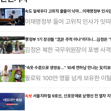
속도 앞세우다 고위직 줄줄이 낙마…이재명정부 인사검
이재명정부 들어 고위직 인사가 잇
전반에 대한 문제 제기가 이어지고 있
의혹이 제기돼 지명이 철회되거나 본
李정부 1기 장관들 "北은 주적 아냐"라더니…김정은 "
김정은 북한 국무위원장이 포병 사격
통령실 참모진 일부도 여론 악화 속
점'과 실전 같은 훈련을 강조했다.지
구조적 허점이 드러났다는 평가가 나
개정과 관련해 "대한민국을 철두철미
"속옷 수준으로 생방송…" 10세 연하남 만나는 女리
출범 이후 현재까지 낙마한 고위직 
팔로워 100만 명을 넘게 보유한 
고히 간주하도록 교육교양사업을 강
배우자 명의 부동산 차명 보유 및 대
나의 과한 노출 의상이 화제의 중심에
이 옳다"고 언급하며 대남 적대 노
사퇴했다. 이진숙…
에 따르면 엘레오노라 인카르도나는 
속보
서울지하철 9호선, 신호장애로 상행선 전 열차 
김 위원장이 전날 대연합부대 포병
스타디움에서 열린 PSG와 바이에른
이같이 보도했다. 김 위원장은 지난 5