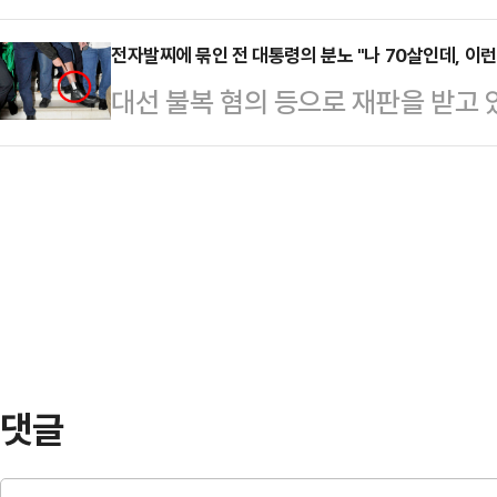
착용했다.공개된 사진에 따르면 인
훈련경기 현장을 참관했다…
전자발찌에 묶인 전 대통령의 분노 "나 70살인데, 이런
트와 브라톱 차림(사진 왼쪽)으로 중
대선 불복 혐의 등으로 재판을 받고 
셜미디어(SNS)에 공유돼 화제를 모
령의 발목에 위치추적 전자장치(전자
태의 상의 차림은 과하…
외신에 따르면 보우소나루 전 대통령
(연방 상·하원) 건물 계단에서 왼쪽
취재진에게 내보이며 발끈했다.그는 
하지도, 공금을 횡령하지도, 살인을 
장했다. 이어 "무고한 사람에게 전
며 "전직 대통령에게 …
댓글