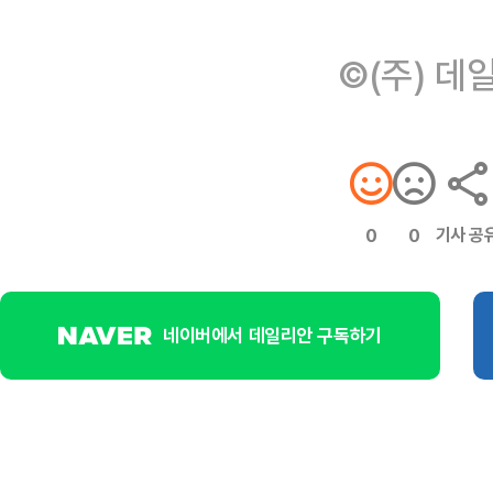
©(주) 데
기사 공
0
0
네이버에서 데일리안 구독하기