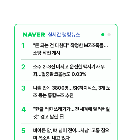
실시간 랭킹뉴스
1
6
"돈 되는 건 다한다" 작정한 MZ조폭들…
인천서 엄
소탕 작전 개시
지 않냐"
2
7
소주 2~3잔 마시고 운전한 택시기사 무
변동성 잦
죄…혈중알코올농도 0.03%
6000~
3
8
나흘 만에 3800명…SK하이닉스, 3개 노
평산책방 
조 묶는 통합노조 추진
63만명 
4
9
"한글 적힌 쓰레기가…전 세계에 알려버릴
이력서에
것" 경고 날린 日
前직원 
5
10
바이든 암, 뼈 넘어 전이…차남 "고통 참으
"X돌았네
며 목소리 내고 있다"
기'…인천