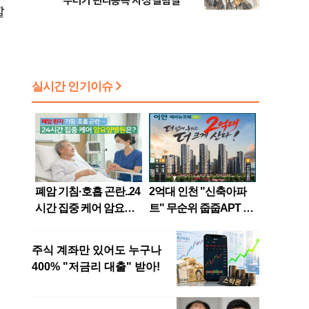
무더기 관리종목 지정 갈림길
할
객