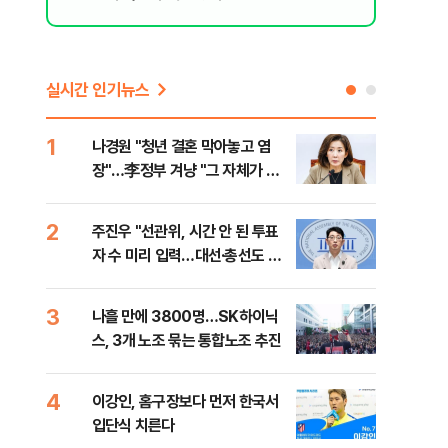
실시간 인기뉴스
1
6
나경원 "청년 결혼 막아놓고 염
후티
장"…李정부 겨냥 "그 자체가 결
설 
혼 페널티"
2
7
주진우 "선관위, 시간 안 된 투표
이란
자 수 미리 입력…대선·총선도 수
병력
사해야"
3
8
나흘 만에 3800명…SK하이닉
추미
스, 3개 노조 묶는 통합노조 추진
못 
틀 
4
9
이강인, 홈구장보다 먼저 한국서
치매
입단식 치른다
20