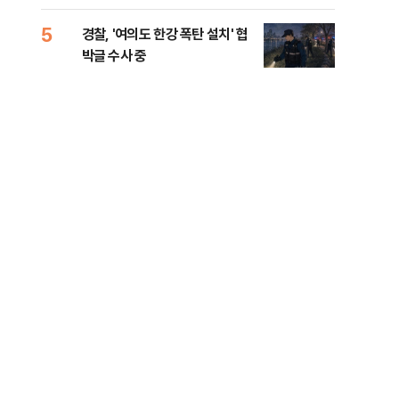
인 
5
10
경찰, '여의도 한강 폭탄 설치' 협
민주
박글 수사 중
리…
들께