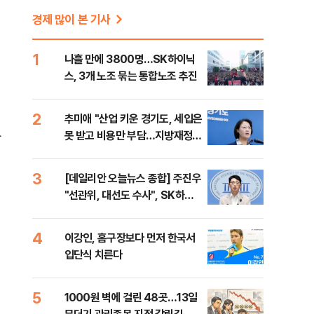
경제 많이 본 기사
1
나흘 만에 3800명…SK하이닉
스, 3개 노조 묶는 통합노조 추진
2
추미애 "산업 키운 경기도, 세입은
다
못 받고 비용만 부담…지방재정
틀 바꿔야"
3
[데일리안 오늘뉴스 종합] 주진우
"선관위, 대선도 수사", SK하이
닉스 통합노조, 추미애 "지방재정
바꿔야", 세제개편 이달 정리 등
4
이강인, 홈구장보다 먼저 한국서
입단식 치른다
5
1000원 벽에 걸린 48곳…13일