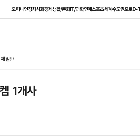
오피니언
정치
사회
경제
생활/문화
IT/과학
연예
스포츠
세계
수도권
포토
D-
경제일반
켐 1개사