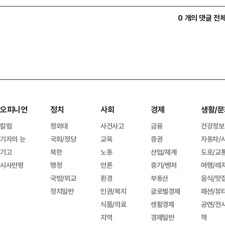
0 개의 댓글 전
오피니언
정치
사회
경제
생활/문
칼럼
청와대
사건사고
금융
건강정보
기자의 눈
국회/정당
교육
증권
자동차/
기고
북한
노동
산업/재계
도로/교
시사만평
행정
언론
중기/벤처
여행/레
국방/외교
환경
부동산
음식/맛
정치일반
인권/복지
글로벌경제
패션/뷰
식품/의료
생활경제
공연/전
지역
경제일반
책