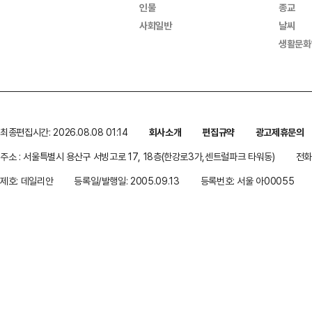
인물
종교
사회일반
날씨
생활문화
최종편집시간: 2026.08.08 01:14
회사소개
편집규약
광고제휴문의
주소 : 서울특별시 용산구 서빙고로 17, 18층(한강로3가,센트럴파크 타워동)
전화 
제호: 데일리안
등록일/발행일: 2005.09.13
등록번호: 서울 아00055