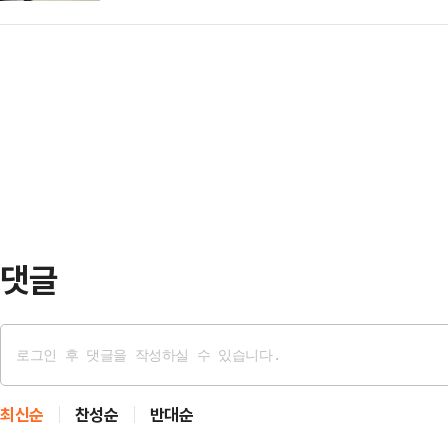
령의 발목에 위치추적 전자장치(전자
태의 상의 차림은 과하…
외신에 따르면 보우소나루 전 대통령
(연방 상·하원) 건물 계단에서 왼쪽
취재진에게 내보이며 발끈했다.그는 
하지도, 공금을 횡령하지도, 살인을 
장했다. 이어 "무고한 사람에게 전
며 "전직 대통령에게 …
댓글
최신순
찬성순
반대순