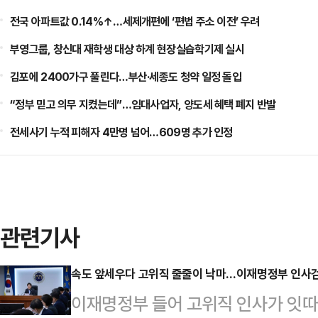
전국 아파트값 0.14%↑…세제개편에 ‘편법 주소 이전’ 우려
부영그룹, 창신대 재학생 대상 하계 현장실습학기제 실시
김포에 2400가구 풀린다…부산·세종도 청약 일정 돌입
“정부 믿고 의무 지켰는데”…임대사업자, 양도세 혜택 폐지 반발
전세사기 누적 피해자 4만명 넘어…609명 추가 인정
관련기사
속도 앞세우다 고위직 줄줄이 낙마…이재명정부 인사검
이재명정부 들어 고위직 인사가 잇