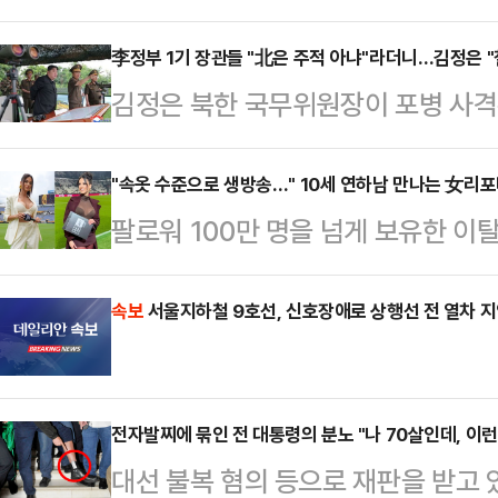
전반에 대한 문제 제기가 이어지고 있
의혹이 제기돼 지명이 철회되거나 본
李정부 1기 장관들 "北은 주적 아냐"라더니…김정은 "
김정은 북한 국무위원장이 포병 사격
통령실 참모진 일부도 여론 악화 속
점'과 실전 같은 훈련을 강조했다.지
구조적 허점이 드러났다는 평가가 나
개정과 관련해 "대한민국을 철두철미
"속옷 수준으로 생방송…" 10세 연하남 만나는 女리
출범 이후 현재까지 낙마한 고위직 
팔로워 100만 명을 넘게 보유한 
고히 간주하도록 교육교양사업을 강
배우자 명의 부동산 차명 보유 및 대
나의 과한 노출 의상이 화제의 중심에
이 옳다"고 언급하며 대남 적대 노
사퇴했다. 이진숙…
에 따르면 엘레오노라 인카르도나는 
속보
서울지하철 9호선, 신호장애로 상행선 전 열차 
김 위원장이 전날 대연합부대 포병
스타디움에서 열린 PSG와 바이에른
이같이 보도했다. 김 위원장은 지난 5
착용했다.공개된 사진에 따르면 인
훈련경기 현장을 참관했다…
전자발찌에 묶인 전 대통령의 분노 "나 70살인데, 이런
트와 브라톱 차림(사진 왼쪽)으로 중
대선 불복 혐의 등으로 재판을 받고 
셜미디어(SNS)에 공유돼 화제를 모