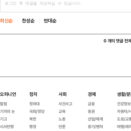
최신순
찬성순
반대순
0 개의 댓글 전
오피니언
정치
사회
경제
생활/문
칼럼
청와대
사건사고
금융
건강정보
기자의 눈
국회/정당
교육
증권
자동차/
기고
북한
노동
산업/재계
도로/교
시사만평
행정
언론
중기/벤처
여행/레