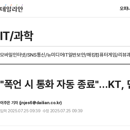
오피
IT/과학
모바일
인터넷/SNS
통신/뉴미디어
IT일반
보안/해킹
컴퓨터
게임/리뷰
"폭언 시 통화 자동 종료"…KT,
이주은 기자 (jnjes6@dailian.co.kr)
입력 2025.07.25 09:39 수정 2025.07.25 09:39