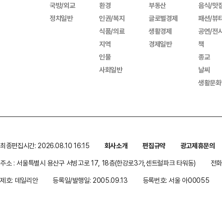
국방/외교
환경
부동산
음식/맛
정치일반
인권/복지
글로벌경제
패션/뷰
식품/의료
생활경제
공연/전
지역
경제일반
책
인물
종교
사회일반
날씨
생활문화
최종편집시간: 2026.08.10 16:15
회사소개
편집규약
광고제휴문의
주소 : 서울특별시 용산구 서빙고로 17, 18층(한강로3가,센트럴파크 타워동)
전화 
제호: 데일리안
등록일/발행일: 2005.09.13
등록번호: 서울 아00055