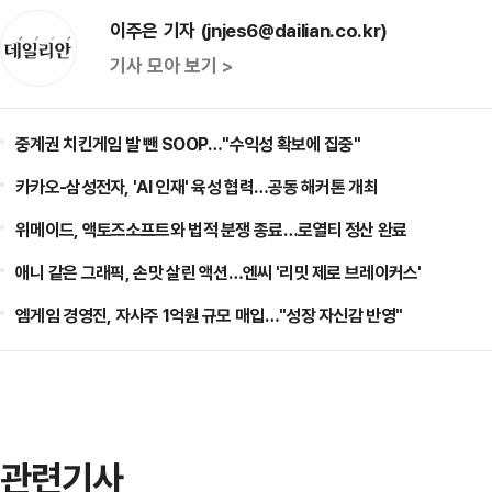
이주은 기자 (jnjes6@dailian.co.kr)
기사 모아 보기 >
중계권 치킨게임 발 뺀 SOOP…"수익성 확보에 집중"
카카오-삼성전자, 'AI 인재' 육성 협력…공동 해커톤 개최
위메이드, 액토즈소프트와 법적 분쟁 종료…로열티 정산 완료
애니 같은 그래픽, 손맛 살린 액션…엔씨 '리밋 제로 브레이커스'
엠게임 경영진, 자사주 1억원 규모 매입…"성장 자신감 반영"
관련기사