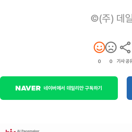
©(주) 데
기사 공
0
0
네이버에서 데일리안 구독하기