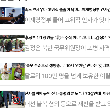
속도 앞세우다 고위직 줄줄이 낙마…이재명정부 인사검
이재명정부 들어 고위직 인사가 잇
전반에 대한 문제 제기가 이어지고 있
의혹이 제기돼 지명이 철회되거나 본
李정부 1기 장관들 "北은 주적 아냐"라더니…김정은 "
김정은 북한 국무위원장이 포병 사격
통령실 참모진 일부도 여론 악화 속
점'과 실전 같은 훈련을 강조했다.지
구조적 허점이 드러났다는 평가가 나
개정과 관련해 "대한민국을 철두철미
"속옷 수준으로 생방송…" 10세 연하남 만나는 女리
출범 이후 현재까지 낙마한 고위직 
팔로워 100만 명을 넘게 보유한 
고히 간주하도록 교육교양사업을 강
배우자 명의 부동산 차명 보유 및 대
나의 과한 노출 의상이 화제의 중심에
이 옳다"고 언급하며 대남 적대 노
사퇴했다. 이진숙…
에 따르면 엘레오노라 인카르도나는 
전자발찌에 묶인 전 대통령의 분노 "나 70살인데, 이런
김 위원장이 전날 대연합부대 포병
대선 불복 혐의 등으로 재판을 받고 
스타디움에서 열린 PSG와 바이에른
이같이 보도했다. 김 위원장은 지난 5