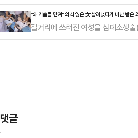
령의 발목에 위치추적 전자장치(전자
착용했다.공개된 사진에 따르면 인
훈련경기 현장을 참관했다…
외신에 따르면 보우소나루 전 대통령
"왜 가슴을 만져" 의식 잃은 女 살려냈다가 비난 받은 
트와 브라톱 차림(사진 왼쪽)으로 중
길거리에 쓰러진 여성을 심폐소생술(
(연방 상·하원) 건물 계단에서 왼쪽
셜미디어(SNS)에 공유돼 화제를 모
가 "가슴을 더듬었다"는 비난을 받으
취재진에게 내보이며 발끈했다.그는 
태의 상의 차림은 과하…
간) 홍콩 사우스차이나모닝포스트(SC
하지도, 공금을 횡령하지도, 살인을 
러양의 한 거리에서 한 젊은 여성이
장했다. 이어 "무고한 사람에게 전
여의사가 심폐소생술(CPR)을 시작
며 "전직 대통령에게 …
응급처치가 가능한 사람이 있는지 물
고 지나가던 의대 교수 판모(42)씨
공했고 CPR…
댓글