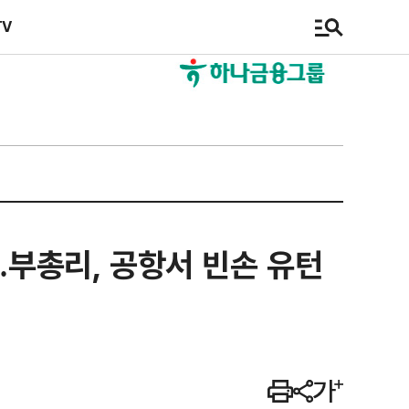
TV
…부총리, 공항서 빈손 유턴