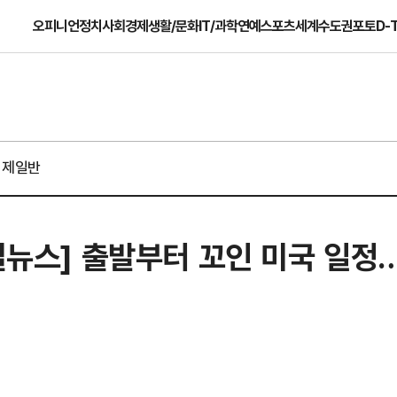
오피니언
정치
사회
경제
생활/문화
IT/과학
연예
스포츠
세계
수도권
포토
D-
경제일반
근길뉴스] 출발부터 꼬인 미국 일정