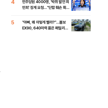
4
9
민주당원 4000명, '박쥐 발언 최
[데
민희' 징계 요청…"단합 훼손 확인
회 
해야"
대통
나,
5
10
이
"아빠, 왜 이렇게 빨라?"…볼보
'경
이닉
EX90, 640마력 품은 패밀리카
조준
점화
[시승기]
금폭
99
잡