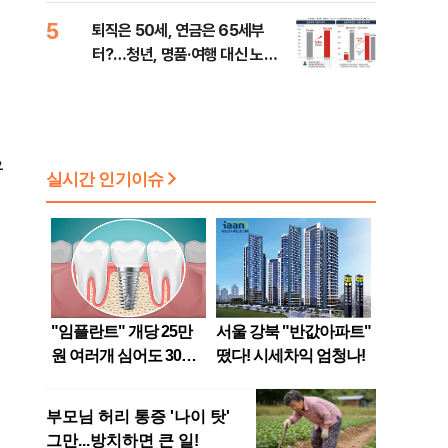
5
퇴직은 50세, 연금은 65세부
터?…청년, 명품·여행 대신 노후
준비 [Now 2.30]
우