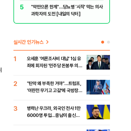
5
10
"약만으론 한계"…당뇨병 '시작' 막는 의사
"솟구친 
과학자의 도전 [내일의 닥터]
유공장 화
실시간 인기뉴스
1
6
오세훈 '여론조사비 대납' 1심 유
日 
죄에 회자된 '민주당 돈봉투 의
했지
취
혹'…왜?
2
7
"탄약 왜 부족한 거야"…트럼프,
"삼
'이란전 무기고 고갈'에 국방장관
中창
질책
3
8
병력난 우크라, 외국인 전사 1만
보완
6000명 투입…중남미 출신
은 
40%