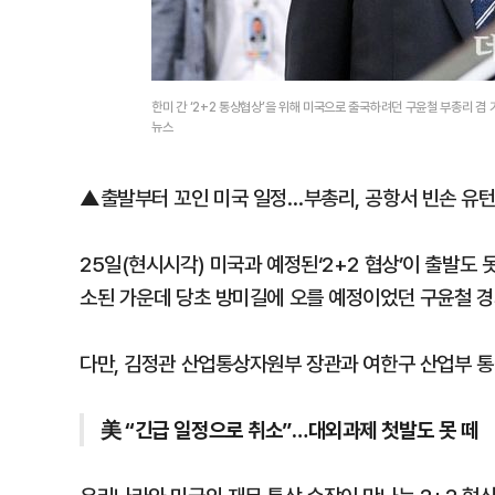
한미 간 ‘2+2 통상협상’을 위해 미국으로 출국하려던 구윤철 부총리 
뉴스
▲출발부터 꼬인 미국 일정…부총리, 공항서 빈손 유
25일(현시시각) 미국과 예정된‘2+2 협상’이 출발도
소된 가운데 당초 방미길에 오를 예정이었던 구윤철 경
다만, 김정관 산업통상자원부 장관과 여한구 산업부 
美 “긴급 일정으로 취소”…대외과제 첫발도 못 떼