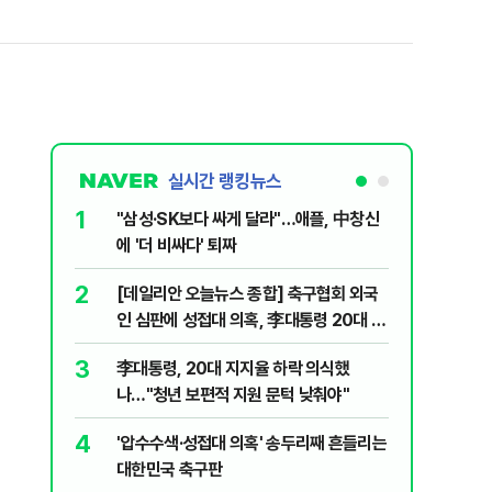
실시간 랭킹뉴스
1
6
"삼성·SK보다 싸게 달라"…애플, 中창신
오세훈 '
에 '더 비싸다' 퇴짜
된 '민주
2
7
[데일리안 오늘뉴스 종합] 축구협회 외국
지진에 
인 심판에 성접대 의혹, 李대통령 20대 지
日 여성..
지율 하락 의식했나, 삼전닉스 올인은 금
3
8
李대통령, 20대 지지율 하락 의식했
보완수사
물, SK하이닉스 프리마켓 시초가 논란 재
나…"청년 보편적 지원 문턱 낮춰야"
몫됐나
점화, 김민석 "과반 승리 가능성 99%" 등
4
9
'압수수색·성접대 의혹' 송두리째 흔들리는
레버리지 
대한민국 축구판
지수로 