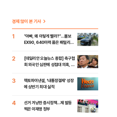
경제 많이 본 기사
1
"아빠, 왜 이렇게 빨라?"…볼보
EX90, 640마력 품은 패밀리카
[시승기]
2
[데일리안 오늘뉴스 종합] 축구협
회 외국인 심판에 성접대 의혹, 李
대통령 20대 지지율 하락 의식했
나, 삼전닉스 올인은 금물, SK하
3
헥토파이낸셜, ‘내통장결제’ 성장
이닉스 프리마켓 시초가 논란 재
에 상반기 최대 실적
점화, 김민석 "과반 승리 가능성
99%" 등
4
선거 겨냥한 증시정책…제 발등
찍은 이재명 정부