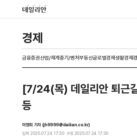
경제
금융
증권
산업/재계
중기/벤처
부동산
글로벌경제
생활경제
[7/24(목) 데일리안 퇴
등
이정희 기자 (jh9999@dailian.co.kr)
입력 2025.07.24 17:30 수정 2025.07.24 17:30