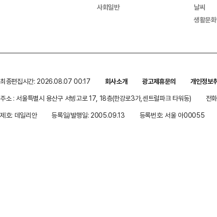
사회일반
날씨
생활문화
최종편집시간: 2026.08.07 00:17
회사소개
광고제휴문의
개인정보
주소 : 서울특별시 용산구 서빙고로 17, 18층(한강로3가,센트럴파크 타워동)
전화 
제호: 데일리안
등록일/발행일: 2005.09.13
등록번호: 서울 아00055