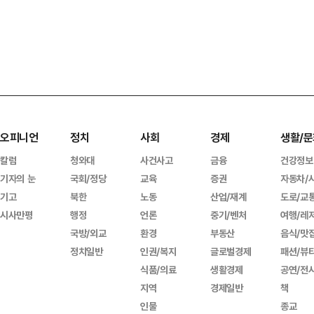
오피니언
정치
사회
경제
생활/문
칼럼
청와대
사건사고
금융
건강정보
기자의 눈
국회/정당
교육
증권
자동차/
기고
북한
노동
산업/재계
도로/교
시사만평
행정
언론
중기/벤처
여행/레
국방/외교
환경
부동산
음식/맛
정치일반
인권/복지
글로벌경제
패션/뷰
식품/의료
생활경제
공연/전
지역
경제일반
책
인물
종교