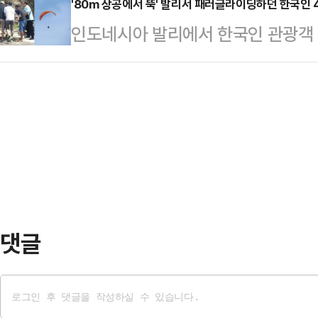
당대표 후보를 발견하자 모두 걸음을
'80m 상공에서 뚝' 발리서 패러글라이딩하던 한국인 
후보자들의 어긋난 '자식 사랑'이 논
인도네시아 발리에서 한국인 관광객 
티셔츠 한 장과 청바지를 입은 청년
인은 "최휘영 후보자의 장녀는 대학 
로 추락해 숨지는 사고가 발생했다.지
보안요원 복장의 시큐리티, 교복을 
아버지가 대표를…
파스에 따르면, 지난 17일 오후 12
지 모두 '철수형'에게 듣고 싶어 수
에서 패러글라이딩을 하던 43세 남성
다.23일 저녁 퇴근시간대 시끌벅적
했다. 이들은 패러글라이딩 관련 자
이크 하나…
에 추락한 후 안전 장비를 풀지 못해
르면 두 사람은 지난 11일 패러글라
도착했다.약…
댓글