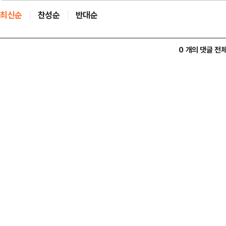
최신순
찬성순
반대순
0 개의 댓글 전