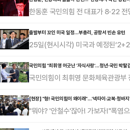
한동훈 국민의힘 전 대표가 8·22 
민과 당원이 주인이 되는 정치를 하려
일 페이스북에 "지난 한 달 여 동안 
출발부터 꼬인 미국 일정…부총리, 공항서 빈손 유턴
25일(현시시각) 미국과 예정된‘2+2
나같이 현재 국민들께 보여지는 당과
스콧 베선트 재무장관의 긴급한 일정
다"고 말했다.한 전 대표는 "최근에
예정이었던 구윤철 경제부총리 겸 
국민의힘 "최휘영 어긋난 '자식사랑'…청년·국민 박탈감
예 우리 당을 극우화 시키려는 퇴행의
국민의힘이 최휘영 문화체육관광부 장
게 됐다.다만, 김정관 산업통상자원
당 후보로 나섰던 분, 당권 도전을 
보자 등을 겨냥해 "어긋난 자식 사랑
은 계획대로 미국과의 협의에 나선다
습을 보이고 있다…
다"고 일갈했다.박성훈 수석대변인은 
[현장] "형! 국민의힘이 왜이래"…'넥타이·교복·청바지
발도 못 떼우리나라와 미국의 재무·통
"뭐야? '안철수'잖아! 가보자!"폭염
종 논란을 안고 결국 자진사퇴했지만,
소됐다. 기획재정부는 24일 기자단 
마친 후 지칠 만도 한 퇴근길. 그
면면은 여전히 국민 눈높이에 맞지 
일 2+2 협상은 …