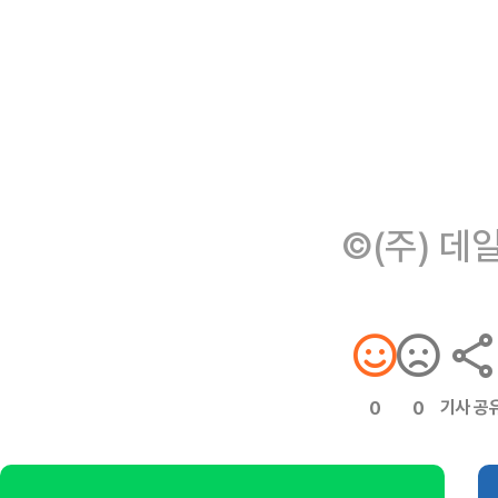
©(주) 데
기사 공
0
0