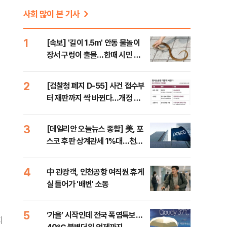
사회 많이 본 기사
1
[속보] '길이 1.5m' 안동 물놀이
장서 구렁이 출몰…한때 시민 대
피 소동
2
[검찰청 폐지 D-55] 사건 접수부
터 재판까지 싹 바뀐다…개정 형
소법, 무엇이 달라지나
3
[데일리안 오늘뉴스 종합] 美, 포
스코 후판 상계관세 1%대…천하
람, 의원 최초 논산훈련소 2박3일
'입소'
4
中 관광객, 인천공항 여직원 휴게
실 들어가 '배변' 소동
5
‘가을’ 시작인데 전국 폭염특보…
지