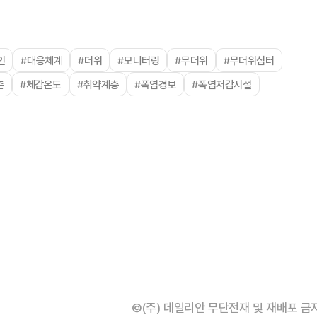
인
#대응체계
#더위
#모니터링
#무더위
#무더위심터
촌
#체감온도
#취약계층
#폭염경보
#폭염저감시설
©(주) 데일리안 무단전재 및 재배포 금