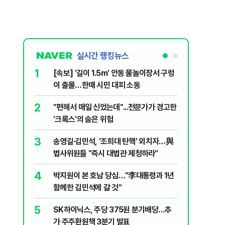
실시간 랭킹뉴스
6
놀이장서 구렁
'국장만 하라고?'…ISA 세제개편에 개미
'부글부글'
7
문가가 경고한
“우크라에 정유시설 얻어맞은 러…韓정제
유 3만t 긴급 수혈”
8
 외치자…與
정청래 "金, 레버리지 ETF 사과하라"…김
하라"
민석 "자기 얼굴에 침 뱉기"
9
통령과 1년
이란, 美·이스라엘 등 적대국 선박 호르무
즈 통행금지 법안 추진
10
분기배당…추
[데일리 B컷] 손님이자 이웃, 직원이자 주
민...홈플러스가 돌아왔다