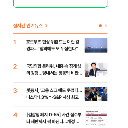
실시간 인기뉴스
1
6
호르무즈 협상 뒤흔드는 이란 강
"대
경파…“합의해도 또 뒤집힌다”
'4
췄
2
7
국민의힘 윤리위, 내홍 속 징계심
"아
의 강행…당내서는 장동혁 비판
철 
목소리
데일
3
8
美증시, '고용 쇼크'에도 웃었다…
[단
나스닥 1.3%↑·S&P 사상 최고
1%
4
9
[검찰청 폐지 D-55] 사건 접수부
“우
터 재판까지 싹 바뀐다…개정 형
러…