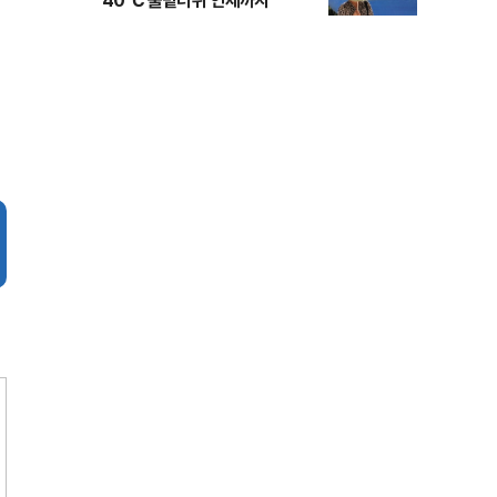
40℃ 불볕더위 언제까지