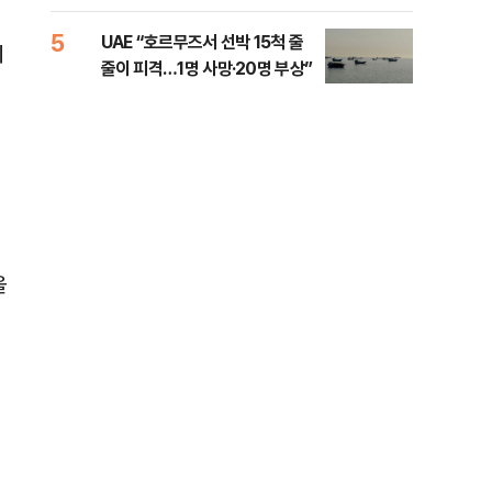
소법, 무엇이 달라지나
5
10
UAE “호르무즈서 선박 15척 줄
이란
체
줄이 피격…1명 사망·20명 부상”
호르
을