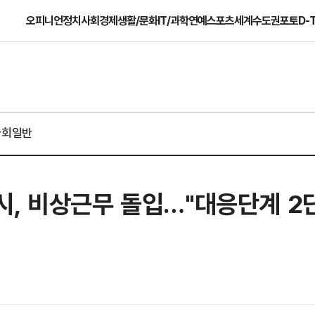
오피니언
정치
사회
경제
생활/문화
IT/과학
연예
스포츠
세계
수도권
포토
D-
사회일반
, 비상근무 돌입…"대응단계 2