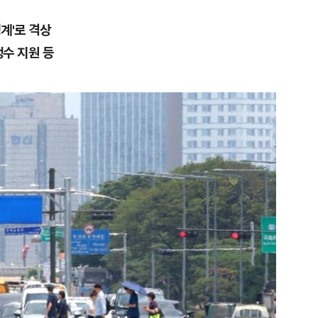
경계'로 격상
생수 지원 등
1
[속보] '길이 1.5m' 안동 물
이 출몰…한때 시민 대피 소동
2
"편해서 매일 신었는데"...전
'크록스'의 숨은 위험
3
송영길·김민석, '조희대 탄핵'
법사위원들 "즉시 대법관 제청
4
박지원이 본 호남 당심…"李대
함께한 김민석에 갈 것"
5
SK하이닉스, 주당 375원 
가 주주환원책 3분기 발표