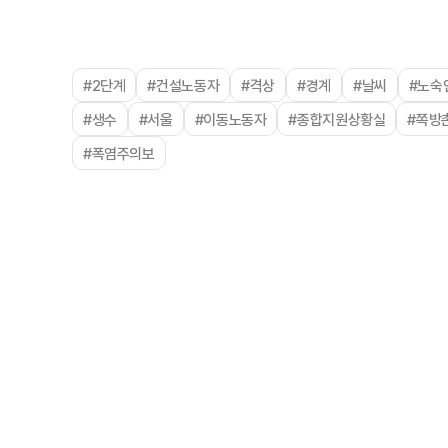
#2단계
#건설노동자
#격상
#경계
#날씨
#노숙
#생수
#서울
#이동노동자
#종합지원상황실
#쪽방
#폭염주의보