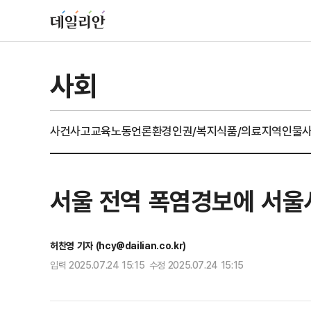
사회
사건사고
교육
노동
언론
환경
인권/복지
식품/의료
지역
인물
서울 전역 폭염경보에 서울시
허찬영 기자 (hcy@dailian.co.kr)
입력 2025.07.24 15:15 수정 2025.07.24 15:15