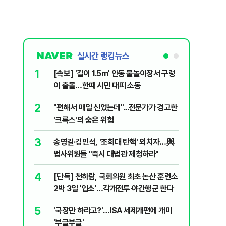
실시간 랭킹뉴스
1
6
[속보] '길이 1.5m' 안동 물놀이장서 구렁
'7번째 
이 출몰…한때 시민 대피 소동
한투·한화 
2
7
"편해서 매일 신었는데"...전문가가 경고한
李대통령,
'크록스'의 숨은 위험
의…"과감
3
8
송영길·김민석, '조희대 탄핵' 외치자…與
박지원이 
법사위원들 "즉시 대법관 제청하라"
함께한 김
4
9
[단독] 천하람, 국회의원 최초 논산 훈련소
정청래 "
2박 3일 '입소'…각개전투·야간행군 한다
민석 "자
5
10
'국장만 하라고?'…ISA 세제개편에 개미
[데일리 
'부글부글'
민...홈