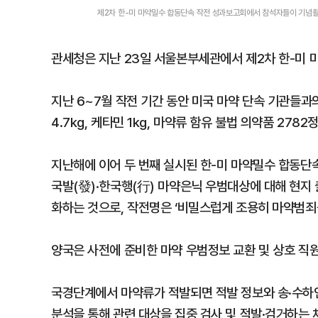
제2차 한-미 마약밀수 합동단속 작전 성과보고회에서 참석자들이 기념
관세청은 지난 23일 서울본부세관에서 제2차 한-미 
지난 6~7월 작전 기간 동안 미국 마약 단속 기관들과의
4.7kg, 케타민 1kg, 마약류 함유 불법 의약품 2782정
지난해에 이어 두 번째 실시된 한-미 마약밀수 합동단속 작
국발(發)·한국행(行) 마약은닉 우범대상에 대해 현지
화하는 것으로, 작전명은 ‘비밀스럽게 조용히 마약범죄
양국은 사전에 준비한 마약 우범정보 교환 및 상호 직
국경단계에서 마약류가 적발되면 적발 정보와 송·수하인
분석을 통해 관련 대상을 집중 검사 및 적발·검거하는 