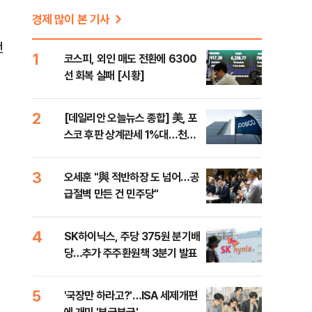
경제 많이 본 기사
전
1
코스피, 외인 매도 전환에 6300
선 회복 실패 [시황]
2
[데일리안 오늘뉴스 종합] 美, 포
스코 후판 상계관세 1%대…천하
람, 의원 최초 논산훈련소 2박3일
'입소'
3
오세훈 "與 적반하장 도 넘어…공
급절벽 만든 건 민주당"
4
SK하이닉스, 주당 375원 분기배
당…추가 주주환원책 3분기 발표
5
'국장만 하라고?'…ISA 세제개편