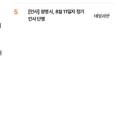
람, 의원 최초 논산훈련소 2박3일
'입소'
5
10
[인사] 광명시, 8월 11일자 정기
SK
인사 단행
당…
며
대