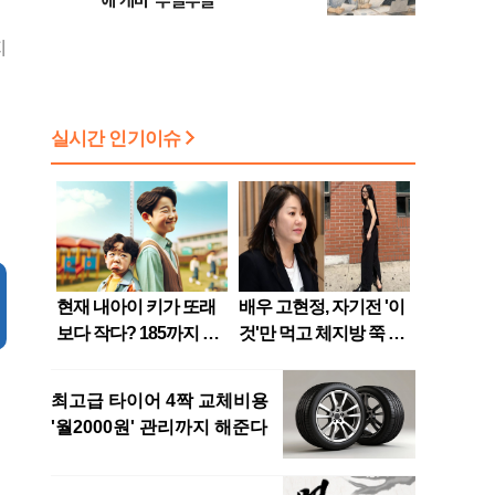
에 개미 '부글부글'
지