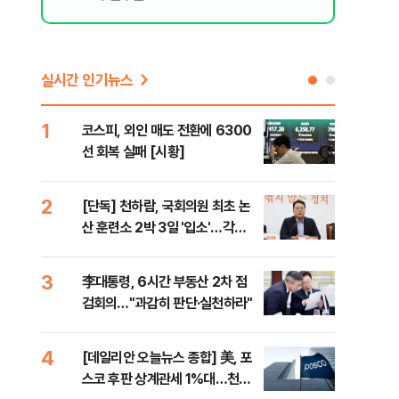
실시간 인기뉴스
1
6
코스피, 외인 매도 전환에 6300
'눈
선 회복 실패 [시황]
시간
2
7
[단독] 천하람, 국회의원 최초 논
'국
산 훈련소 2박 3일 '입소'…각개
에 
전투·야간행군 한다
3
8
李대통령, 6시간 부동산 2차 점
[내
검회의…"과감히 판단·실천하라"
나기
4
9
[데일리안 오늘뉴스 종합] 美, 포
"동
스코 후판 상계관세 1%대…천하
내"