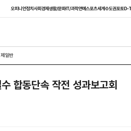
오피니언
정치
사회
경제
생활/문화
IT/과학
연예
스포츠
세계
수도권
포토
D-
경제일반
약밀수 합동단속 작전 성과보고회