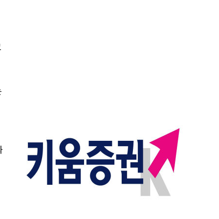
고
는
화