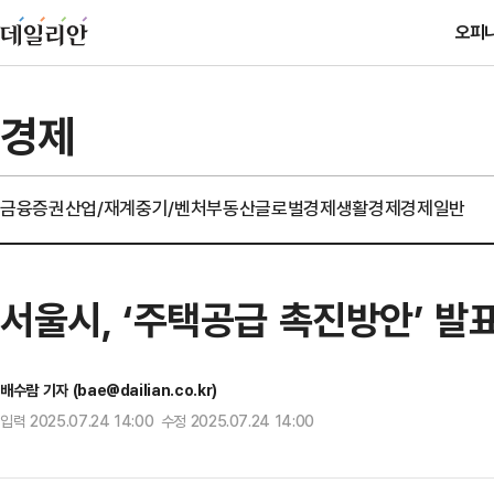
오피
경제
금융
증권
산업/재계
중기/벤처
부동산
글로벌경제
생활경제
경제일반
서울시, ‘주택공급 촉진방안’ 발
배수람 기자 (bae@dailian.co.kr)
입력 2025.07.24 14:00 수정 2025.07.24 14:00