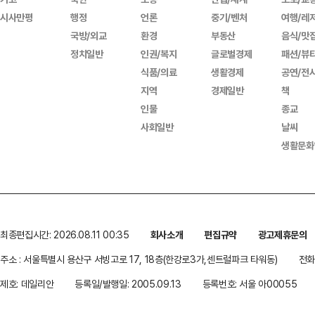
시사만평
행정
언론
중기/벤처
여행/레
국방/외교
환경
부동산
음식/맛
정치일반
인권/복지
글로벌경제
패션/뷰
식품/의료
생활경제
공연/전
지역
경제일반
책
인물
종교
사회일반
날씨
생활문화
최종편집시간: 2026.08.11 00:35
회사소개
편집규약
광고제휴문의
주소 : 서울특별시 용산구 서빙고로 17, 18층(한강로3가,센트럴파크 타워동)
전화 
제호: 데일리안
등록일/발행일: 2005.09.13
등록번호: 서울 아00055