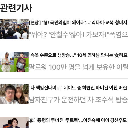
관련기사
[현장] "형! 국민의힘이 왜이래"…'넥타이·교복·청바지
"뭐야? '안철수'잖아! 가보자!"폭염
마친 후 지칠 만도 한 퇴근길. 그
당대표 후보를 발견하자 모두 걸음을
"속옷 수준으로 생방송…" 10세 연하남 만나는 女리
팔로워 100만 명을 넘게 보유한 
티셔츠 한 장과 청바지를 입은 청년
나의 과한 노출 의상이 화제의 중심에
보안요원 복장의 시큐리티, 교복을 
에 따르면 엘레오노라 인카르도나는 
"나 책임진다며…" 데이트 중 하반신 마비된 여친 버린
지 모두 '철수형'에게 듣고 싶어 수
남자친구가 운전하던 차 조수석 탑승
스타디움에서 열린 PSG와 바이에른
다.23일 저녁 퇴근시간대 시끌벅적
을 받은 가운데, 보살핌을 약속했던
착용했다.공개된 사진에 따르면 인
이크 하나…
일고 있다.19일 홍콩 사우스차이나모
李대통령의 무너진 '투트랙'…이진숙에 이어 강선우도
트와 브라톱 차림(사진 왼쪽)으로 중