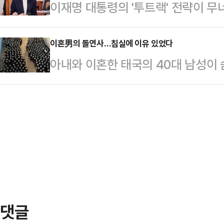
이재명 대통령의 '투트랙' 전략이 무
5일 바이(여·25)씨는 남자친구 장
셜미디어(SNS)에 공유돼 화제를 모
중 이진숙 전 교육부 장관 후보자를 
간쑤성의 저수지 근처를 자동차로 
태의 상의 차림은 과하…
관 후보자 임명을 강행하려 했으나, 
이혼男의 돌연사…침실에 이유 있었다
고를 당했다.당시 장씨는 운전 중이
아내와 이혼한 태국의 40대 남성이 
고 강 후보자마저 낙마하게 됐다.강
경찰은 장씨가 반대 차선으로 운전하
가 넘는 맥주병이 놓여 있었다.지난 2
"많이 부족하지만 모든 것을 쏟아부
이 있고, 트럭 운전자에…
(The Thaiger)'에 따르면 태국
던 것 같다"고 밝혔다.강 후보자는 
아들과 단둘이 생활해 온 타위삭 남웡
사죄의 말씀을 올린다"며 "나를 믿
경련을 일으키고 있던 아버지를 목격
도 한없이 죄송한 마…
청했고, 이웃은 심폐소생술을 시도했
다. 구조대가 도착했을 땐 이미 숨
바닥에…
댓글