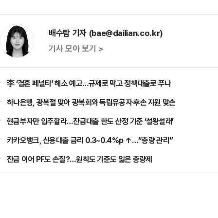
배수람 기자 (bae@dailian.co.kr)
기사 모아 보기 >
李 ‘결혼 페널티’ 해소 예고…규제로 막고 정책대출로 푸나
하나은행, 광복절 맞아 광복회와 독립유공자·후손 지원 맞손
현금부자만 입주할라…잔금대출 한도 산정 기준 ‘설왕설래’
카카오뱅크, 신용대출 금리 0.3~0.4%p ↑…“총량 관리”
잔금 이어 PF도 손질?…원칙도 기준도 잃은 총량제