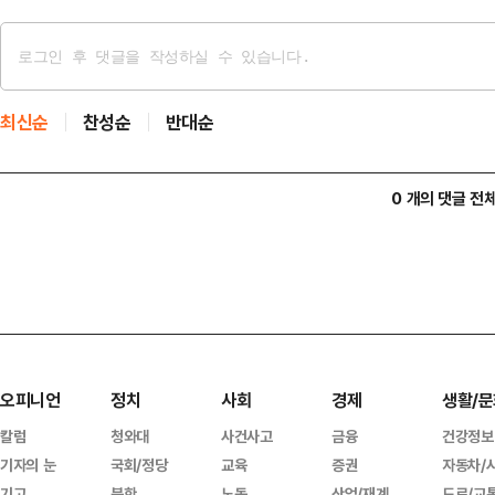
최신순
찬성순
반대순
0 개의 댓글 전
오피니언
정치
사회
경제
생활/문
칼럼
청와대
사건사고
금융
건강정보
기자의 눈
국회/정당
교육
증권
자동차/
기고
북한
노동
산업/재계
도로/교