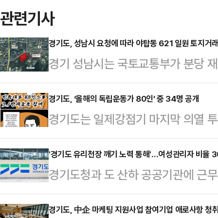
관련기사
경기도, 성남시 요청에 따라 야탑동 621 일원 토지거
경기 성남시는 국토교통부가 분당 
동 621번지 일원(면적 0.03㎢)
해제됐다고 24일 밝혔다.해당 구역은 
경기도, ‘올해의 독립운동가 80인’ 중 34명 공개
경기도는 일제강점기 마지막 의열 투쟁
주단지 계획에 따른 부동산 투기 
해 ‘올해의 독립운동가 80인’ 가운
로 지정된 바 있다.이후 성남시는 
두 77명이 공개됐으며, 마지막 3명
'경기도 유리천장 깨기 노력 통해'…여성관리자 비율 3
등을 고려해 국토교통부에 조성계획 철
경기도청과 도 산하 공공기관에 근무
주년 기념사업으로 광복회 경기도지
획도시 정비 기본계획'을 근거로 경
면서 민선 8기 경기도가 추진했던 
경기도 지역 독립유공자 중 80인을
이 같은 요청이 반…
나타났다.24일 도에 따르면지난달 
경기도, 中企 마케팅 지원사업 참여기업 애로사항 청
있다. 이번 공개는 삼일절 기념식, 4월