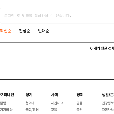
최신순
찬성순
반대순
0 개의 댓글 전
오피니언
정치
사회
경제
생활/문
칼럼
청와대
사건사고
금융
건강정보
기자의 눈
국회/정당
교육
증권
자동차/