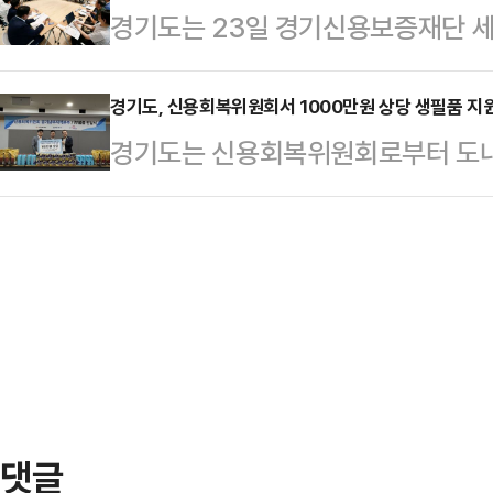
경기도는 23일 경기신용보증재단 
공무원 비율은 31.5% △공공기관 여
의 날에 이은 네 번째 공개다.부민관
재로 ‘중소기업마케팅 지원사업 참여
(각각 30%, 35%)를 초과 달성했
에 다다…
로사항을 청취하고 실질적인 지원책
경기도, 신용회복위원회서 1000만원 상당 생필품 지
한 ‘공공부문 여성 관리자 비율 확대
경기도는 신용회복위원회로부터 도내 
소기업의 마케팅 애로사항과 건의사
달성한 것으로, 성별과 관계없이 역량
의 생필품을 전달 받았다고 23일 
이다.이날 정두석 경제실장을 비롯
했다.…
홀에서 김훈 경기도 복지국장, 신
병선 도의원, 코리아경기도주식회사 
경기도사회복지협의회 강기태 회장 등
참석했다.중소기업 마케팅 지원사업은
부물품은 경기광역푸드뱅드를 통해 이
인 마케팅 지원, 국내 오프라인 판로
기초 푸드뱅크·마켓에 제공된다.물
해 휴지(12롤) 150세트, 세탁세제 14
활에 꼭 필요한…
댓글