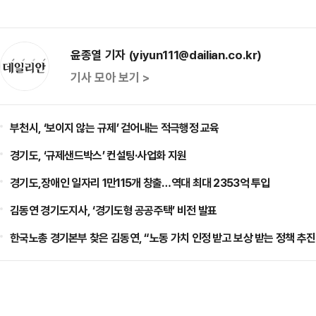
윤종열 기자 (yiyun111@dailian.co.kr)
기사 모아 보기 >
부천시, ‘보이지 않는 규제’ 걷어내는 적극행정 교육
경기도, ‘규제샌드박스’ 컨설팅·사업화 지원
경기도,장애인 일자리 1만115개 창출…역대 최대 2353억 투입
김동연 경기도지사, ‘경기도형 공공주택’ 비전 발표
한국노총 경기본부 찾은 김동연, “노동 가치 인정 받고 보상 받는 정책 추진