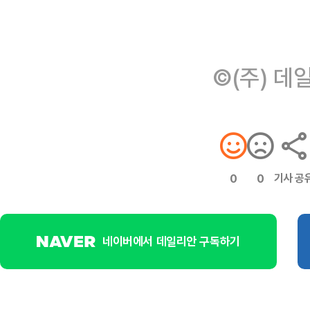
©(주) 데
기사 공
0
0
네이버에서 데일리안 구독하기