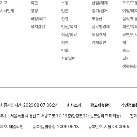
기고
북한
노동
산업/재계
도로/교
시사만평
행정
언론
중기/벤처
여행/레
국방/외교
환경
부동산
음식/맛
정치일반
인권/복지
글로벌경제
패션/뷰
식품/의료
생활경제
공연/전
지역
경제일반
책
인물
종교
사회일반
날씨
생활문화
최종편집시간: 2026.08.07 08:24
회사소개
광고제휴문의
개인정보
주소 : 서울특별시 용산구 서빙고로 17, 18층(한강로3가,센트럴파크 타워동)
전화 
제호: 데일리안
등록일/발행일: 2005.09.13
등록번호: 서울 아00055