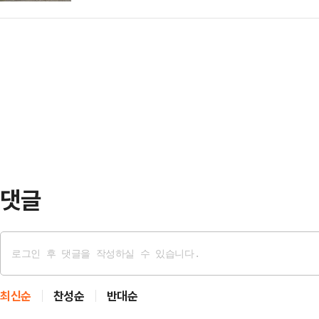
"북태평양 고기압의 가장자리에 들어
확고한 의지를 드러낸 것이라는 해석
며 "전직 대통령에게 …
는 대체로 맑은 하늘을 보이겠다"고
에 합의하지 않을 가능성이 커 이 대
0.1mm 미만의 빗방울이 떨어지는 
강행할 전망이다.강유정 대통령실 대
충북 북부, 경북 북동 내륙·산지에
통령이 국회에 강…
강원 내륙·산지, 충북 북부, 경북 북
리는 지역에서는 돌풍과 함께 천둥번
지역에서는 일시…
댓글
최신순
찬성순
반대순