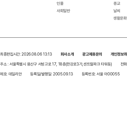
인물
종교
사회일반
날씨
생활문화
최종편집시간: 2026.08.06 13:13
회사소개
광고제휴문의
개인정보
주소 : 서울특별시 용산구 서빙고로 17, 18층(한강로3가,센트럴파크 타워동)
전화 
제호: 데일리안
등록일/발행일: 2005.09.13
등록번호: 서울 아00055