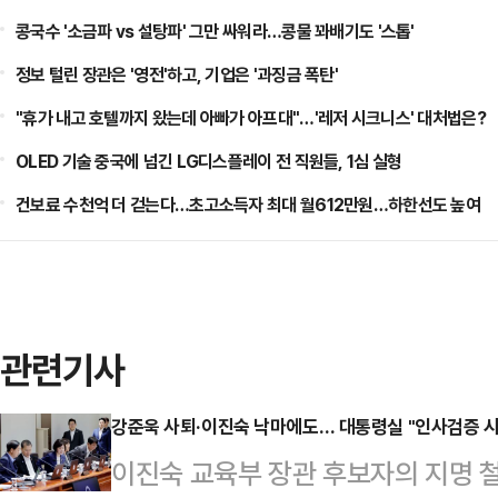
콩국수 '소금파 vs 설탕파' 그만 싸워라…콩물 꽈배기도 '스톱'
정보 털린 장관은 '영전'하고, 기업은 '과징금 폭탄'
"휴가 내고 호텔까지 왔는데 아빠가 아프대"…'레저 시크니스' 대처법은?
OLED 기술 중국에 넘긴 LG디스플레이 전 직원들, 1심 실형
건보료 수천억 더 걷는다…초고소득자 최대 월612만원…하한선도 높여
관련기사
강준욱 사퇴·이진숙 낙마에도… 대통령실 "인사검증 시
이진숙 교육부 장관 후보자의 지명 