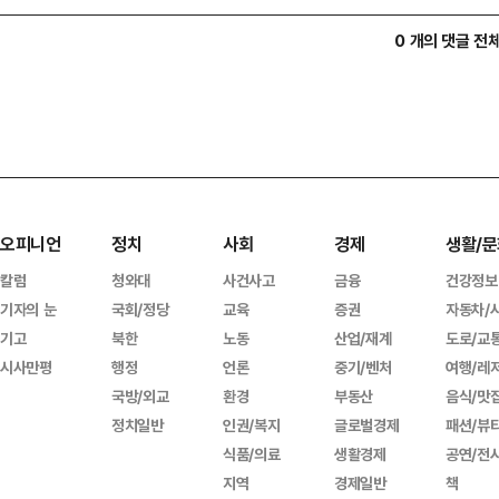
0 개의 댓글 전
오피니언
정치
사회
경제
생활/문
칼럼
청와대
사건사고
금융
건강정보
기자의 눈
국회/정당
교육
증권
자동차/
기고
북한
노동
산업/재계
도로/교
시사만평
행정
언론
중기/벤처
여행/레
국방/외교
환경
부동산
음식/맛
정치일반
인권/복지
글로벌경제
패션/뷰
식품/의료
생활경제
공연/전
지역
경제일반
책