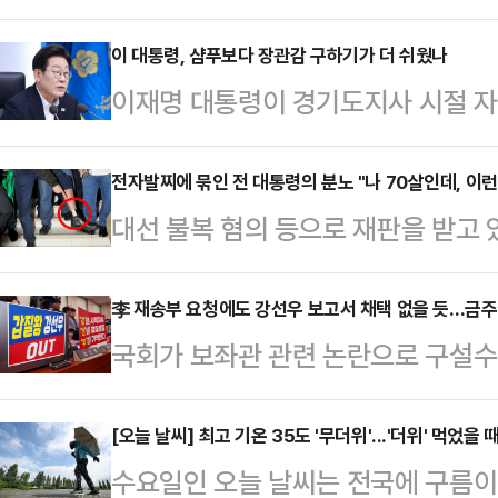
서관이 자진 사퇴하면서, 이재명 정부
문이 제기되고 있다. 그럼에도 대통
이 대통령, 샴푸보다 장관감 구하기가 더 쉬웠나
이재명 대통령이 경기도지사 시절 
다"는 입장을 유지하며 책임론을 차
드로 구매했다고 해서 한동안 국민적
정 대통령실 대변인은 강준욱 비서관의
정직 7급 공무원이 (자기들 말로) ‘
전자발찌에 묶인 전 대통령의 분노 "나 70살인데, 이런
관련해 인사검증이 부실했던 것 아니
대선 불복 혐의 등으로 재판을 받고 
노라고 폭로했었다. 이 지사가 애용
지 못했던 예상 밖의 문제가 발견됐다
령의 발목에 위치추적 전자장치(전자
동까지 왕복 4시간이나 되는 길을 오
까지 많은 비서관들이 임…
외신에 따르면 보우소나루 전 대통령
李 재송부 요청에도 강선우 보고서 채택 없을 듯…금주
될 것이 없다. 일제든 국산이든, 아니
국회가 보좌관 관련 논란으로 구설수
(연방 상·하원) 건물 계단에서 왼쪽
일이 아니다. 경기도청 별정직 7급 
에 대한 인사청문 경과보고서 채택 
취재진에게 내보이며 발끈했다.그는 
하는 미용…
는 24일까지 강 후보자에 대한 보고
[오늘 날씨] 최고 기온 35도 '무더위'...'더위' 먹었을
하지도, 공금을 횡령하지도, 살인을 
수요일인 오늘 날씨는 전국에 구름이
한을 최장 10일까지 정할 수 있으나
장했다. 이어 "무고한 사람에게 전