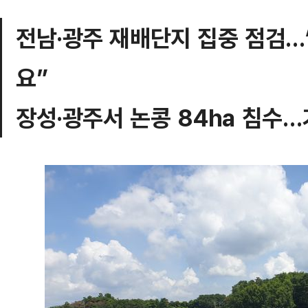
전남·광주 재배단지 집중 점검…
요”
장성·광주서 논콩 84ha 침수