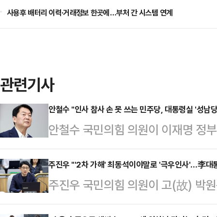
사용후 배터리 이력·거래정보 한곳에…부처 간 시스템 연계
관련기사
안철수 "인사 참사 손 못 쓰는 민주당, 대통령실 '성남
안철수 국민의힘 의원이 이재명 정부
사 손 못 쓰는 민주당, 대통령실은 
의원은 22일 오전 페이스북을 통해 
주진우 "'2차 가해' 최동석이야말로 '극우인사'…李대
주진우 국민의힘 의원이 고(故) 박
국 비호와 뒷수습밖에 없다"며 이같이
련해 '2차 가해 논란'을 일으킨 
당의 모습이 처량하다"며 "계엄을 