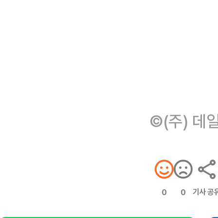
©(주) 데
기사 공
0
0