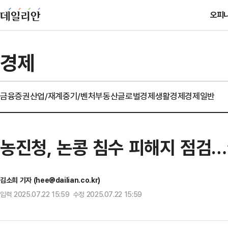
오피
경제
금융
증권
산업/재계
중기/벤처
부동산
글로벌경제
생활경제
경제일반
농진청, 논콩 침수 피해지 점검…
김소희 기자 (hee@dailian.co.kr)
입력 2025.07.22 15:59 수정 2025.07.22 15:59