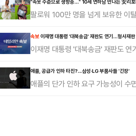
극단 논란에 휩싸인 강준욱 국민통
"속옷 수준으로 생방송…" 10세 연하남 만나는 女리
이 대통령의 통합행보라며 아부를 쏟
팔로워 100만 명을 넘게 보유한 
향해 "인사 기준이 아예 없다"고 비
을 두고는 우물쭈물 이러지도 저러지
나의 과한 노출 의상이 화제의 중심에
"최동석·강준욱을 임명함으로써 이 
다"고 지적했다.그러…
에 따르면 엘레오노라 인카르도나는 
속보
이재명 대통령 '대북송금' 재판도 연기…형사재판
이 증명됐다"며 "강훈식 비서실장이
이재명 대통령 '대북송금' 재판도 
스타디움에서 열린 PSG와 바이에른
를 알 법하다"고 지적했다.그는 "최
착용했다.공개된 사진에 따르면 인
조건 권력자 입맛에 맞는…
애플, 공급가 인하 타진?...삼성·LG 부품사들 '긴장'
트와 브라톱 차림(사진 왼쪽)으로 중
애플의 단가 인하 요구 가능성이 수면
셜미디어(SNS)에 공유돼 화제를 모
사들이 촉각을 곤두세우고 있다. 가
태의 상의 차림은 과하…
우, 하반기 실적 반등을 노리는 기업
우려도 커지고 있다.22일 업계에 
의 공급 단가를 낮추기 위한 방안을 