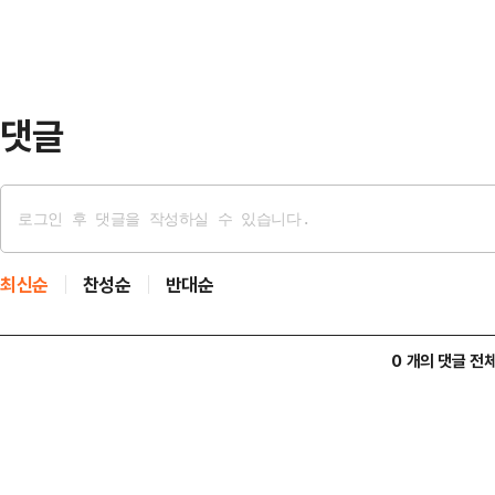
해진다.애플의 이같은 조치는 도널
무관치 않다. 현재 트럼프 정부는 미
'25%'의 관세를 부과…
댓글
최신순
찬성순
반대순
0 개의 댓글 전