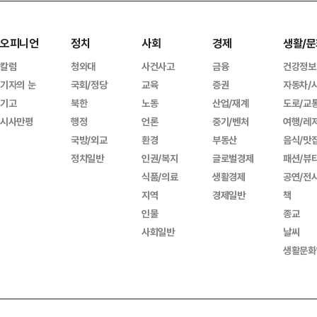
오피니언
정치
사회
경제
생활/문
칼럼
청와대
사건사고
금융
건강정보
기자의 눈
국회/정당
교육
증권
자동차/
기고
북한
노동
산업/재계
도로/교
시사만평
행정
언론
중기/벤처
여행/레
국방/외교
환경
부동산
음식/맛
정치일반
인권/복지
글로벌경제
패션/뷰
식품/의료
생활경제
공연/전
지역
경제일반
책
인물
종교
사회일반
날씨
생활문화