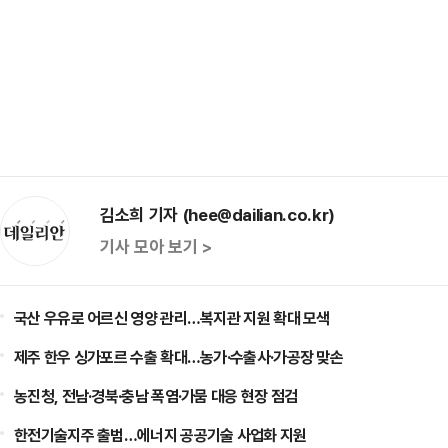
김소희 기자 (hee@dailian.co.kr)
기사 모아 보기 >
국산 우유로 어르신 영양 관리…복지관 지원 확대 모색
제주 한우 싱가포르 수출 확대…농가·수출사·가공장 맞손
농진청, 전남·경북·충남 폭염·가뭄 대응 현장 점검
한전기술지주 출범…에너지 공공기술 사업화 지원