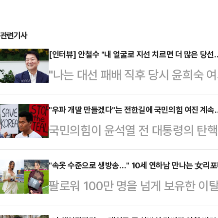
관련기사
[인터뷰] 안철수 "내 얼굴로 지선 치르면 더 많은 당선
"나는 대선 패배 직후 당시 윤희숙 
과오'에서 어느 하나도 해당되지 않
소신파 안철수 당대표 후보에게 '반탄
"우파 개딸 만들겠다"는 전한길에 국민의힘 여진 계속
국민의힘이 윤석열 전 대통령의 탄핵
성은 없는 지를 묻자 단호한 목소리로
길 씨의 입당을 두고 '거리두기'에 
상계엄에 반대한, 윤 전 대통령의 탄
필요성이 대두된 상황 속 '극우' 세력
"속옷 수준으로 생방송…" 10세 연하남 만나는 女리
대선 참패가 확실시된 상황 속에서 당
팔로워 100만 명을 넘게 보유한 
수가 될 수 있어서다. 국민의힘 당대
스러운 특검 정국 속에서도 당내에서
나의 과한 노출 의상이 화제의 중심에
다. 출마를 선언한 후보들은 극우·
이번 전당대회…