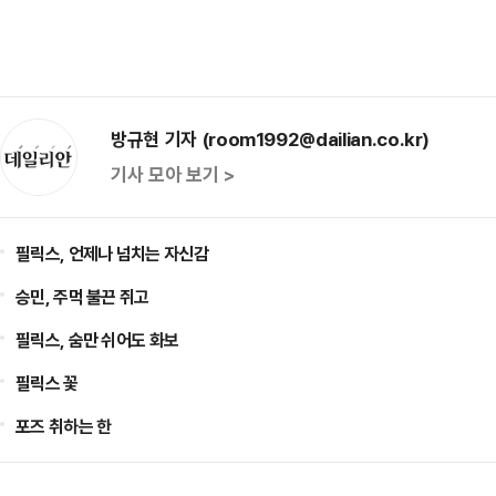
방규현 기자 (room1992@dailian.co.kr)
기사 모아 보기 >
필릭스, 언제나 넘치는 자신감
승민, 주먹 불끈 쥐고
필릭스, 숨만 쉬어도 화보
필릭스 꽃
포즈 취하는 한