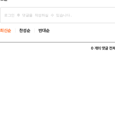
최신순
찬성순
반대순
0 개의 댓글 전