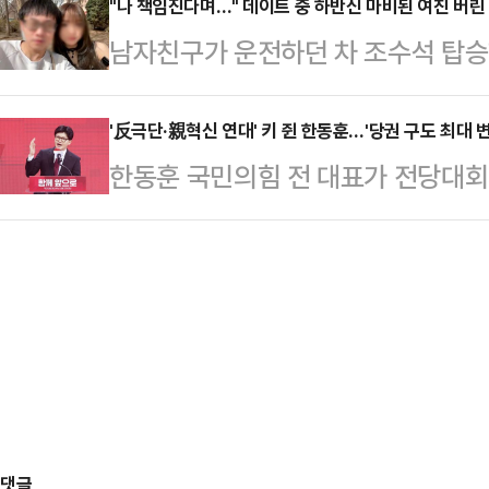
에 따르면 엘레오노라 인카르도나는 
"나 책임진다며…" 데이트 중 하반신 마비된 여친 버린
은 인적 쇄신을 예고했다.한국사 전한
남자친구가 운전하던 차 조수석 탑승
스타디움에서 열린 PSG와 바이에른
널'에 출연해 입당한 이유에 대해 "
을 받은 가운데, 보살핌을 약속했던
착용했다.공개된 사진에 따르면 인
고 밝…
일고 있다.19일 홍콩 사우스차이나모
'反극단·親혁신 연대' 키 쥔 한동훈…'당권 구도 최대 변
트와 브라톱 차림(사진 왼쪽)으로 중
한동훈 국민의힘 전 대표가 전당대회
5일 바이(여·25)씨는 남자친구 장
셜미디어(SNS)에 공유돼 화제를 모
당권 도전을 선언한 안철수·조경태 
간쑤성의 저수지 근처를 자동차로 
태의 상의 차림은 과하…
표의 역할이 적지 않아서다. 당 안
고를 당했다.당시 장씨는 운전 중이
문수 전 대선 후보와 장동혁 의원을 
경찰은 장씨가 반대 차선으로 운전하
가능성이 있는 만큼, 한 전 대표가 
이 있고, 트럭 운전자에…
맡을지에 따라 당권 구도가 충분히 
최다선(6선)인 조경태 의원은 21일
안철수 의…
댓글