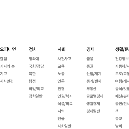
오피니언
정치
사회
경제
생활/문
칼럼
청와대
사건사고
금융
건강정보
기자의 눈
국회/정당
교육
증권
자동차/
기고
북한
노동
산업/재계
도로/교
시사만평
행정
언론
중기/벤처
여행/레
국방/외교
환경
부동산
음식/맛
정치일반
인권/복지
글로벌경제
패션/뷰
식품/의료
생활경제
공연/전
지역
경제일반
책
인물
종교
사회일반
날씨